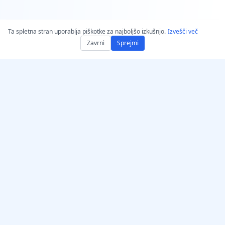
Ta spletna stran uporablja piškotke za najboljšo izkušnjo.
Izvešči več
Zavrni
Sprejmi
Pridobite AccurateScribe.ai
AccurateScribe.ai
Spletna aplikacija – Spletni
Poslovna transkripcija
AI prepisovalnik
zvoka in videoposnetkov,
podprta z napredno AI
iOS-aplikacija – AI-
tehnologijo.
prepisovalec govorniških
zapiskov
AI prepisovalnik –
Microsoft Store
© 2026 AccurateScribe.ai.
Razširitev za prepis za
All rights reserved.
Chrome