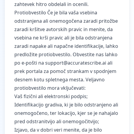
zahtevek hitro obdelali in ocenili.
Protiobvestilo Če je bila vaša vsebina
odstranjena ali onemogočena zaradi pritožbe
zaradi kršitve avtorskih pravic in menite, da
vsebina ne krši pravic ali je bila odstranjena
zaradi napake ali napačne identifikacije, lahko
predložite protiobvestilo. Obvestite nas lahko
po e-pošti na
support@accuratescribe.ai
ali
prek portala za pomoč strankam v spodnjem
desnem kotu spletnega mesta. Veljavno
protiobvestilo mora vključevati:
Vaš fizični ali elektronski podpis;
Identifikacijo gradiva, ki je bilo odstranjeno ali
onemogočeno, ter lokacijo, kjer se je nahajalo
pred odstranitvijo ali onemogočitvijo;
Izjavo, da v dobri veri menite, da je bilo