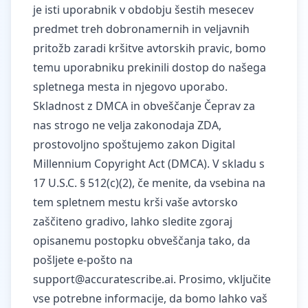
je isti uporabnik v obdobju šestih mesecev
predmet treh dobronamernih in veljavnih
pritožb zaradi kršitve avtorskih pravic, bomo
temu uporabniku prekinili dostop do našega
spletnega mesta in njegovo uporabo.
Skladnost z DMCA in obveščanje Čeprav za
nas strogo ne velja zakonodaja ZDA,
prostovoljno spoštujemo zakon Digital
Millennium Copyright Act (DMCA). V skladu s
17 U.S.C. § 512(c)(2), če menite, da vsebina na
tem spletnem mestu krši vaše avtorsko
zaščiteno gradivo, lahko sledite zgoraj
opisanemu postopku obveščanja tako, da
pošljete e-pošto na
support@accuratescribe.ai
. Prosimo, vključite
vse potrebne informacije, da bomo lahko vaš