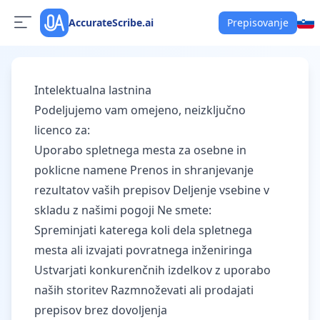
AccurateScribe.ai
Prepisovanje
Intelektualna lastnina
Podeljujemo vam omejeno, neizključno
licenco za:
Uporabo spletnega mesta za osebne in
poklicne namene Prenos in shranjevanje
rezultatov vaših prepisov Deljenje vsebine v
skladu z našimi pogoji Ne smete:
Spreminjati katerega koli dela spletnega
mesta ali izvajati povratnega inženiringa
Ustvarjati konkurenčnih izdelkov z uporabo
naših storitev Razmnoževati ali prodajati
prepisov brez dovoljenja