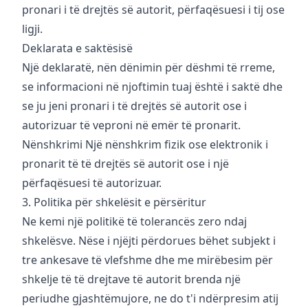
pronari i të drejtës së autorit, përfaqësuesi i tij ose
ligji.
Deklarata e saktësisë
Një deklaratë, nën dënimin për dëshmi të rreme,
se informacioni në njoftimin tuaj është i saktë dhe
se ju jeni pronari i të drejtës së autorit ose i
autorizuar të veproni në emër të pronarit.
Nënshkrimi Një nënshkrim fizik ose elektronik i
pronarit të të drejtës së autorit ose i një
përfaqësuesi të autorizuar.
3. Politika për shkelësit e përsëritur
Ne kemi një politikë të tolerancës zero ndaj
shkelësve. Nëse i njëjti përdorues bëhet subjekt i
tre ankesave të vlefshme dhe me mirëbesim për
shkelje të të drejtave të autorit brenda një
periudhe gjashtëmujore, ne do t'i ndërpresim atij