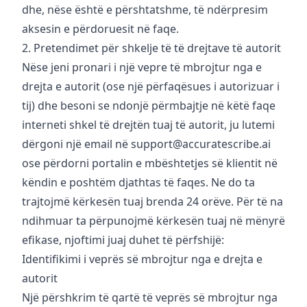
dhe, nëse është e përshtatshme, të ndërpresim
aksesin e përdoruesit në faqe.
2. Pretendimet për shkelje të të drejtave të autorit
Nëse jeni pronari i një vepre të mbrojtur nga e
drejta e autorit (ose një përfaqësues i autorizuar i
tij) dhe besoni se ndonjë përmbajtje në këtë faqe
interneti shkel të drejtën tuaj të autorit, ju lutemi
dërgoni një email në
support@accuratescribe.ai
ose përdorni portalin e mbështetjes së klientit në
këndin e poshtëm djathtas të faqes. Ne do ta
trajtojmë kërkesën tuaj brenda 24 orëve. Për të na
ndihmuar ta përpunojmë kërkesën tuaj në mënyrë
efikase, njoftimi juaj duhet të përfshijë:
Identifikimi i veprës së mbrojtur nga e drejta e
autorit
Një përshkrim të qartë të veprës së mbrojtur nga