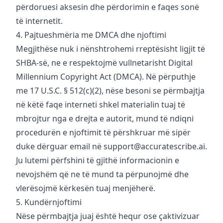
përdoruesi aksesin dhe përdorimin e faqes sonë
të internetit.
4. Pajtueshmëria me DMCA dhe njoftimi
Megjithëse nuk i nënshtrohemi rreptësisht ligjit të
SHBA-së, ne e respektojmë vullnetarisht Digital
Millennium Copyright Act (DMCA). Në përputhje
me 17 U.S.C. § 512(c)(2), nëse besoni se përmbajtja
në këtë faqe interneti shkel materialin tuaj të
mbrojtur nga e drejta e autorit, mund të ndiqni
procedurën e njoftimit të përshkruar më sipër
duke dërguar email në
support@accuratescribe.ai
.
Ju lutemi përfshini të gjithë informacionin e
nevojshëm që ne të mund ta përpunojmë dhe
vlerësojmë kërkesën tuaj menjëherë.
5. Kundërnjoftimi
Nëse përmbajtja juaj është hequr ose çaktivizuar