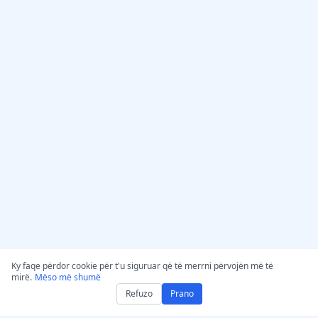
Ky faqe përdor cookie për t'u siguruar që të merrni përvojën më të
mirë.
Mëso më shumë
Refuzo
Prano