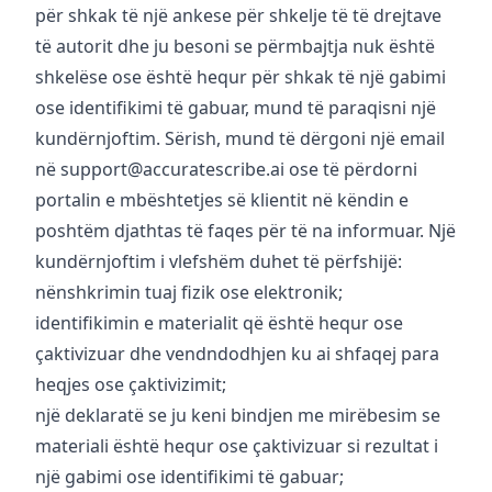
për shkak të një ankese për shkelje të të drejtave
të autorit dhe ju besoni se përmbajtja nuk është
shkelëse ose është hequr për shkak të një gabimi
ose identifikimi të gabuar, mund të paraqisni një
kundërnjoftim. Sërish, mund të dërgoni një email
në
support@accuratescribe.ai
ose të përdorni
portalin e mbështetjes së klientit në këndin e
poshtëm djathtas të faqes për të na informuar. Një
kundërnjoftim i vlefshëm duhet të përfshijë:
nënshkrimin tuaj fizik ose elektronik;
identifikimin e materialit që është hequr ose
çaktivizuar dhe vendndodhjen ku ai shfaqej para
heqjes ose çaktivizimit;
një deklaratë se ju keni bindjen me mirëbesim se
materiali është hequr ose çaktivizuar si rezultat i
një gabimi ose identifikimi të gabuar;