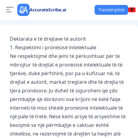
AccurateScribe.ai
Transkriptim
Deklarata e të drejtave të autorit
1. Respektimi i pronësisë intelektuale
Ne respektojmë dhe jemi të përkushtuar për të
mbrojtur të drejtat e pronësisë intelektuale të të
tjerëve, duke përfshirë, por pa u kufizuar në, të
drejtat e autorit, markat tregtare dhe të drejta të
tjera pronësore. Ju duhet të siguroheni që çdo
përmbajtje që dorëzoni ose krijoni në këtë faqe
interneti të mos shkelë pronësinë intelektuale të
një pale të tretë. Nëse kemi arsye të arsyeshme të
besojmë se një përmbajtje e caktuar është
shkelëse, ne rezervojmë të drejtën ta heqim atë