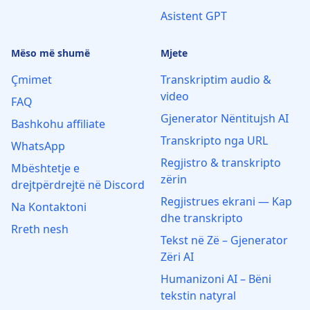
Asistent GPT
Mëso më shumë
Mjete
Çmimet
Transkriptim audio &
video
FAQ
Gjenerator Nëntitujsh AI
Bashkohu affiliate
Transkripto nga URL
WhatsApp
Regjistro & transkripto
Mbështetje e
zërin
drejtpërdrejtë në Discord
Regjistrues ekrani — Kap
Na Kontaktoni
dhe transkripto
Rreth nesh
Tekst në Zë – Gjenerator
Zëri AI
Humanizoni AI – Bëni
tekstin natyral