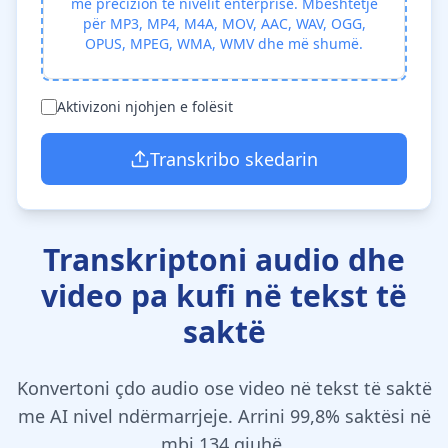
me precizion të nivelit enterprise. Mbështetje
për MP3, MP4, M4A, MOV, AAC, WAV, OGG,
OPUS, MPEG, WMA, WMV dhe më shumë.
Aktivizoni njohjen e folësit
Transkribo skedarin
Transkriptoni audio dhe
video pa kufi në tekst të
saktë
Konvertoni çdo audio ose video në tekst të saktë
me AI nivel ndërmarrjeje. Arrini 99,8% saktësi në
mbi 134 gjuhë.