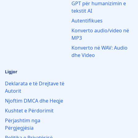
GPT për humanizimin e
tekstit AI
Autentifikues
Konverto audio/video në
MP3
Konverto në WAV: Audio
dhe Video
Ligjor
Deklarata e të Drejtave të
Autorit
Njoftim DMCA dhe Heqje
Kushtet e Përdorimit
Përjashtim nga
Përgjegjësia
Politika e Privatësisë