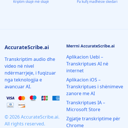
Kriptim skajë më skajë
Pa kufij madhësie skedari
Merrni AccurateScribe.ai
AccurateScribe.ai
Aplikacion Uebi –
Transkriptim audio dhe
Transkriptues AI në
video në nivel
internet
ndërmarrjeje, i fuqizuar
nga teknologjia e
Aplikacion iOS –
avancuar AI.
Transkriptues i shënimeve
zanore me AI
Transkriptues IA –
Microsoft Store
© 2026 AccurateScribe.ai.
Zgjatje transkriptime për
All rights reserved.
Chrome