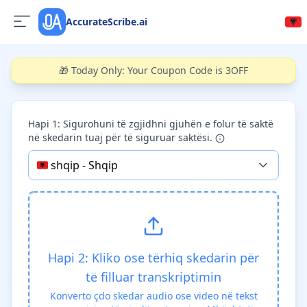
AccurateScribe.ai
🎁 Today Only: Your Coupon Code is 3OFF
Hapi 1: Sigurohuni të zgjidhni gjuhën e folur të saktë
në skedarin tuaj për të siguruar saktësi.
🇦🇱
shqip
-
Shqip
Hapi 2: Kliko ose tërhiq skedarin për
të filluar transkriptimin
Konverto çdo skedar audio ose video në tekst