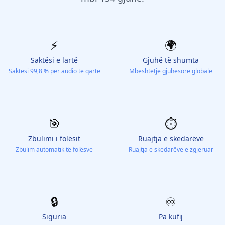
⚡️
🌍
Saktësi e lartë
Gjuhë të shumta
Saktësi 99,8 % për audio të qartë
Mbështetje gjuhësore globale
🎯
⏱️
Zbulimi i folësit
Ruajtja e skedarëve
Zbulim automatik të folësve
Ruajtja e skedarëve e zgjeruar
🔒
♾️
Siguria
Pa kufij