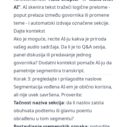
AI”
. AI skenira tekst tražeći logične prelome -
poput prelaza između govornika ili promene
teme - i automatski izdvaja označene sekcije.
Dajte kontekst
Ako je moguće, recite AI-ju kakva je priroda
vašeg audio sadržaja. Da li je to Q&A sesija,
panel diskusija ili predavanje jednog
govornika? Dodatni kontekst pomaže AI-ju da
pametnije segmentira transkript.
Korak 3: pregledajte i prilagodite naslove
Segmentacija vođena AI-em je obično korisna,
ali nije uvek savršena. Proverite:
Tačnost naziva sekcija
: da li naslov zaista
obuhvata podtemu ili glavnu poentu
obrađenu u tom segmentu?
Postavljanje vremenskih oznaka
: potvrdite