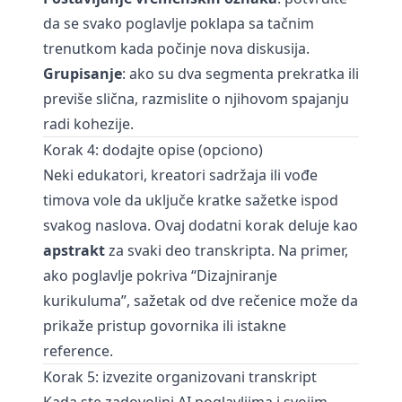
da se svako poglavlje poklapa sa tačnim
trenutkom kada počinje nova diskusija.
Grupisanje
: ako su dva segmenta prekratka ili
previše slična, razmislite o njihovom spajanju
radi kohezije.
Korak 4: dodajte opise (opciono)
Neki edukatori, kreatori sadržaja ili vođe
timova vole da uključe kratke sažetke ispod
svakog naslova. Ovaj dodatni korak deluje kao
apstrakt
za svaki deo transkripta. Na primer,
ako poglavlje pokriva “Dizajniranje
kurikuluma”, sažetak od dve rečenice može da
prikaže pristup govornika ili istakne
reference.
Korak 5: izvezite organizovani transkript