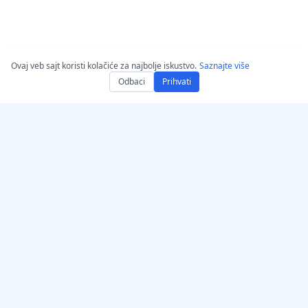
Ovaj veb sajt koristi kolačiće za najbolje iskustvo.
Saznajte više
Odbaci
Prihvati
Preuzmi AccurateScribe.ai
AccurateScribe.ai
Veb aplikacija – Onlajn AI
Transkripcija zvuka i videa
transkriptor
na nivou preduzeća,
pokretana naprednom AI
iOS апликација – AI
tehnologijom.
транскриптор гласовних
белешки
AI transkriptor –
Microsoft Store