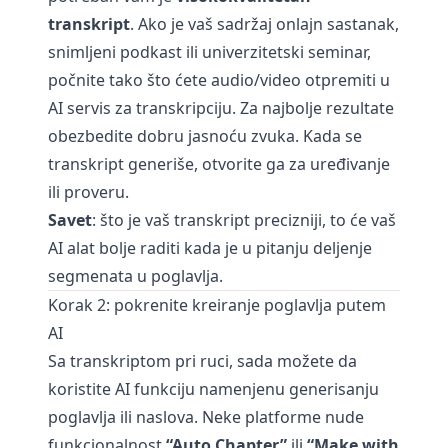
transkript
. Ako je vaš sadržaj onlajn sastanak,
snimljeni podkast ili univerzitetski seminar,
počnite tako što ćete audio/video otpremiti u
AI servis za transkripciju. Za najbolje rezultate
obezbedite dobru jasnoću zvuka. Kada se
transkript generiše, otvorite ga za uređivanje
ili proveru.
Savet
: što je vaš transkript precizniji, to će vaš
AI alat bolje raditi kada je u pitanju deljenje
segmenata u poglavlja.
Korak 2: pokrenite kreiranje poglavlja putem
AI
Sa transkriptom pri ruci, sada možete da
koristite AI funkciju namenjenu generisanju
poglavlja ili naslova. Neke platforme nude
funkcionalnost
“Auto Chapter”
ili
“Make with