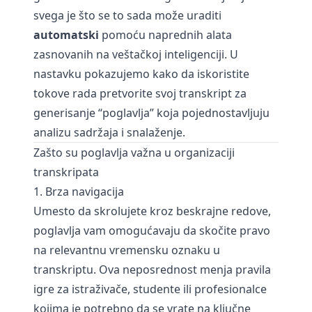
svega je što se to sada može uraditi
automatski
pomoću naprednih alata
zasnovanih na veštačkoj inteligenciji. U
nastavku pokazujemo kako da iskoristite
tokove rada
pretvorite svoj transkript
za
generisanje “poglavlja” koja pojednostavljuju
analizu sadržaja i snalaženje.
Zašto su poglavlja važna u organizaciji
transkripata
1. Brza navigacija
Umesto da skrolujete kroz beskrajne redove,
poglavlja vam omogućavaju da skočite pravo
na relevantnu vremensku oznaku u
transkriptu. Ova neposrednost menja pravila
igre za istraživače, studente ili profesionalce
kojima je potrebno da se vrate na ključne