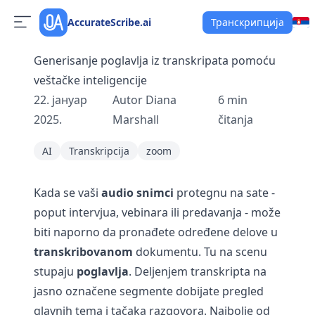
AccurateScribe.ai
Транскрипција
Generisanje poglavlja iz transkripata pomoću
veštačke inteligencije
22. јануар
Autor
Diana
6
min
2025.
Marshall
čitanja
AI
Transkripcija
zoom
Kada se vaši
audio snimci
protegnu na sate -
poput intervjua, vebinara ili predavanja - može
biti naporno da pronađete određene delove u
transkribovanom
dokumentu. Tu na scenu
stupaju
poglavlja
. Deljenjem transkripta na
jasno označene segmente dobijate pregled
glavnih tema i tačaka razgovora. Najbolje od