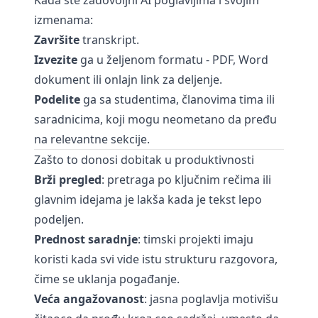
Kada ste zadovoljni AI poglavljima i svojim
izmenama:
Završite
transkript.
Izvezite
ga u željenom formatu - PDF, Word
dokument ili onlajn link za deljenje.
Podelite
ga sa studentima, članovima tima ili
saradnicima, koji mogu neometano da pređu
na relevantne sekcije.
Zašto to donosi dobitak u produktivnosti
Brži pregled
: pretraga po ključnim rečima ili
glavnim idejama je lakša kada je tekst lepo
podeljen.
Prednost saradnje
: timski projekti imaju
koristi kada svi vide istu strukturu razgovora,
čime se uklanja pogađanje.
Veća angažovanost
: jasna poglavlja motivišu