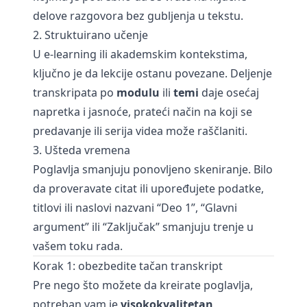
delove razgovora bez gubljenja u tekstu.
2. Struktuirano učenje
U e-learning ili akademskim kontekstima,
ključno je da lekcije ostanu povezane. Deljenje
transkripata po
modulu
ili
temi
daje osećaj
napretka i jasnoće, prateći način na koji se
predavanje ili serija videa može raščlaniti.
3. Ušteda vremena
Poglavlja smanjuju ponovljeno skeniranje. Bilo
da proveravate citat ili upoređujete podatke,
titlovi ili naslovi nazvani “Deo 1”, “Glavni
argument” ili “Zaključak” smanjuju trenje u
vašem toku rada.
Korak 1: obezbedite tačan transkript
Pre nego što možete da kreirate poglavlja,
potreban vam je
visokokvalitetan