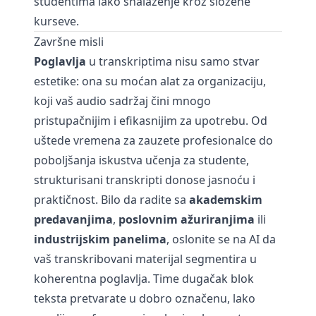
studentima lako snalaženje kroz složene
kurseve.
Završne misli
Poglavlja
u transkriptima nisu samo stvar
estetike: ona su moćan alat za organizaciju,
koji vaš audio sadržaj čini mnogo
pristupačnijim i efikasnijim za upotrebu. Od
uštede vremena za zauzete profesionalce do
poboljšanja iskustva učenja za studente,
strukturisani transkripti donose jasnoću i
praktičnost. Bilo da radite sa
akademskim
predavanjima
,
poslovnim ažuriranjima
ili
industrijskim panelima
, oslonite se na AI da
vaš transkribovani materijal segmentira u
koherentna poglavlja. Time dugačak blok
teksta pretvarate u dobro označenu, lako