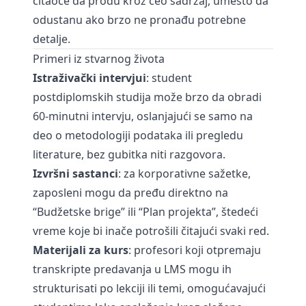
čitaoce da prođu kroz ceo sadržaj, umesto da
odustanu ako brzo ne pronađu potrebne
detalje.
Primeri iz stvarnog života
Istraživački intervjui
: student
postdiplomskih studija može brzo da obradi
60-minutni intervju, oslanjajući se samo na
deo o metodologiji podataka ili pregledu
literature, bez gubitka niti razgovora.
Izvršni sastanci
: za korporativne sažetke,
zaposleni mogu da pređu direktno na
“Budžetske brige” ili “Plan projekta”, štedeći
vreme koje bi inače potrošili čitajući svaki red.
Materijali za kurs
: profesori koji otpremaju
transkripte predavanja u LMS mogu ih
strukturisati po lekciji ili temi, omogućavajući