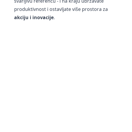
svarljivu referencu - i na kraju ubrzavate
produktivnost i ostavljate više prostora za
akciju i inovacije
.