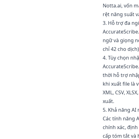
Notta.ai, vốn m
rệt năng suất v
3. Hỗ trợ đa n
AccurateScribe
ngữ và giọng nó
chỉ 42 cho dịch
4. Tùy chọn nhậ
AccurateScribe.
thời hỗ trợ nhậ
khi xuất file l
XML, CSV, XLSX,
xuất.
5. Khả năng AI
Các tính năng 
chính xác, định
cấp tóm tắt và 