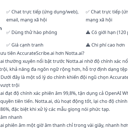
✅ Chat trực tiếp (ứng dụng/web),
✅ Chat trực tiếp (ứ
email, mạng xã hội
mạng xã hội
n
✅ Dùng thử hào phóng
⚠️ Có giới hạn (120
✅ Giá cạnh tranh
⚠️ Chi phí cao hơn
 ưu tiên AccurateScribe.ai hơn Notta.ai?
ai thường xuyên nổi bật trước Notta.ai nhờ độ chính xác nổi
trội, khả năng đa ngôn ngữ rộng hơn, hỗ trợ định dạng tệ
ưới đây là một số lý do chính khiến đội ngũ chọn Accurate
 vượt trội
ai đạt độ chính xác phiên âm 99,8%, tận dụng cả OpenAI Wh
quyền tiên tiến. Notta.ai, dù hoạt động tốt, lại cho độ chính
6%, đặc biệt khi xử lý các mẫu giọng nói phức tạp.
n âm nhanh
ai phiên âm một giờ âm thanh chỉ trong vài giây, nhanh hơ