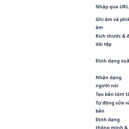
Nhập qua URL
Ghi âm và phi
âm
Kích thước & 
dài tệp
Định dạng xuấ
Nhận dạng
người nói
Tạo bản tóm t
Tự động sửa v
bản
Định dạng
thông minh &