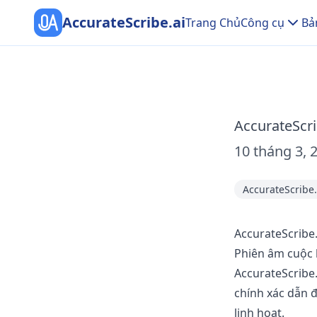
AccurateScribe.ai
Trang Chủ
Công cụ
Bả
AccurateScrib
10 tháng 3, 
AccurateScribe.
AccurateScribe.
Phiên âm cuộc 
AccurateScribe
chính xác dẫn 
linh hoạt.