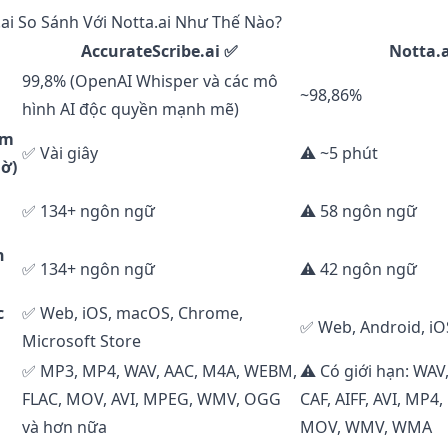
ai So Sánh Với Notta.ai Như Thế Nào?
AccurateScribe.ai ✅
Notta.a
99,8% (OpenAI Whisper và các mô
~98,86%
hình AI độc quyền mạnh mẽ)
âm
✅ Vài giây
⚠️ ~5 phút
ờ)
✅ 134+ ngôn ngữ
⚠️ 58 ngôn ngữ
n
✅ 134+ ngôn ngữ
⚠️ 42 ngôn ngữ
c
✅ Web, iOS, macOS, Chrome,
✅ Web, Android, i
Microsoft Store
✅ MP3, MP4, WAV, AAC, M4A, WEBM,
⚠️ Có giới hạn: WAV
FLAC, MOV, AVI, MPEG, WMV, OGG
CAF, AIFF, AVI, MP4,
và hơn nữa
MOV, WMV, WMA