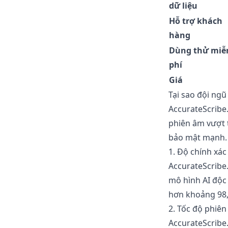
dữ liệu
Hỗ trợ khách
hàng
Dùng thử miễ
phí
Giá
Tại sao đội ngũ
AccurateScribe.
phiên âm vượt 
bảo mật mạnh. D
1. Độ chính xác
AccurateScribe.
mô hình AI độc 
hơn khoảng 98,8
2. Tốc độ phiê
AccurateScribe.