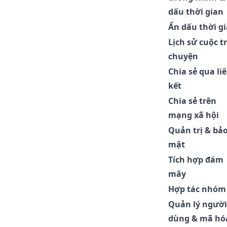
dấu thời gian
Ẩn dấu thời g
Lịch sử cuộc t
chuyện
Chia sẻ qua li
kết
Chia sẻ trên
mạng xã hội
Quản trị & bả
mật
Tích hợp đám
mây
Hợp tác nhóm
Quản lý người
dùng & mã hó