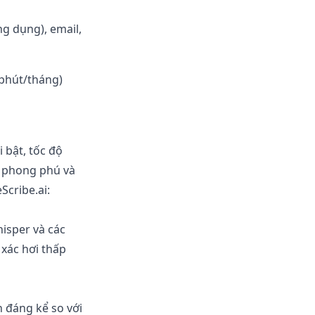
ng dụng), email,
 phút/tháng)
 bật, tốc độ
p phong phú và
Scribe.ai:
isper và các
 xác hơi thấp
n đáng kể so với