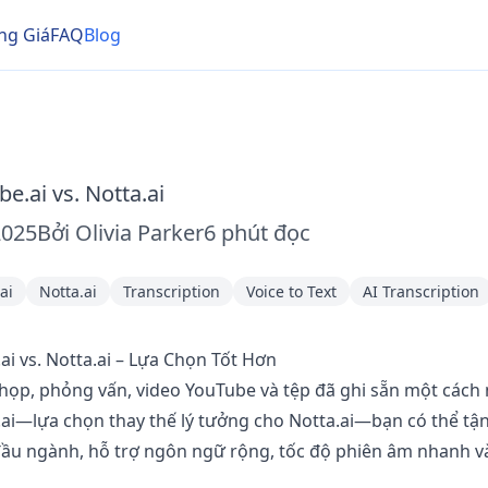
ng Giá
FAQ
Blog
e.ai vs. Notta.ai
2025
Bởi
Olivia Parker
6
phút đọc
ai
Notta.ai
Transcription
Voice to Text
AI Transcription
ai vs. Notta.ai – Lựa Chọn Tốt Hơn
họp, phỏng vấn, video YouTube và tệp đã ghi sẵn một cách 
.ai—lựa chọn thay thế lý tưởng cho Notta.ai—bạn có thể t
đầu ngành, hỗ trợ ngôn ngữ rộng, tốc độ phiên âm nhanh và