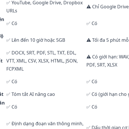
✅ YouTube, Google Drive, Dropbox
⚠️ Chỉ Google Driv
URLs
ên
✅ Có
✅ Có
độ
✅ Lên đến 10 giờ hoặc 5GB
⚠️ Tối đa 5 phút mỗ
✅ DOCX, SRT, PDF, STL, TXT, EDL,
⚠️ Có giới hạn: WAV
t
VTT, XML, CSV, XLSX, HTML, JSON,
PDF, SRT, XLSX
FCPXML
✅ Có
✅ Có
ắt
✅ Tóm tắt AI nâng cao
✅ Có (giới hạn cho g
ăn
✅ Có
✅ Có
✅ Định dạng đoạn văn thông minh,
✅ Dấu thời gian cơ