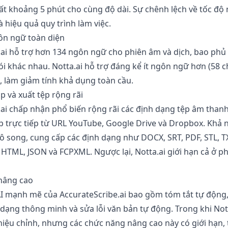
ất khoảng 5 phút cho cùng độ dài. Sự chênh lệch về tốc độ
à hiệu quả quy trình làm việc.
gôn ngữ toàn diện
.ai hỗ trợ hơn 134 ngôn ngữ cho phiên âm và dịch, bao ph
i khác nhau. Notta.ai hỗ trợ đáng kể ít ngôn ngữ hơn (58 
), làm giảm tính khả dụng toàn cầu.
p và xuất tệp rộng rãi
ai chấp nhận phổ biến rộng rãi các định dạng tệp âm thanh
p trực tiếp từ URL YouTube, Google Drive và Dropbox. Khả 
à vô song, cung cấp các định dạng như DOCX, SRT, PDF, STL, TX
 HTML, JSON và FCPXML. Ngược lại, Notta.ai giới hạn cả ở p
 nâng cao
AI mạnh mẽ của AccurateScribe.ai bao gồm tóm tắt tự động,
 dạng thông minh và sửa lỗi văn bản tự động. Trong khi Not
hiệu chỉnh, nhưng các chức năng nâng cao này có giới hạn,