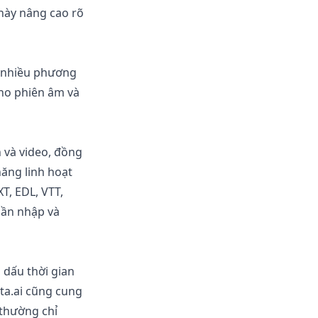
 này nâng cao rõ
ủ nhiều phương
cho phiên âm và
 và video, đồng
năng linh hoạt
T, EDL, VTT,
hần nhập và
 dấu thời gian
ta.ai cũng cung
 thường chỉ