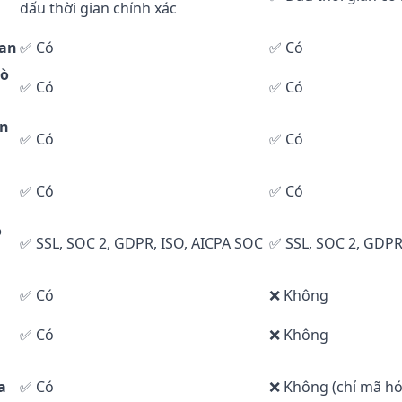
dấu thời gian chính xác
ian
✅ Có
✅ Có
rò
✅ Có
✅ Có
ên
✅ Có
✅ Có
✅ Có
✅ Có
o
✅ SSL, SOC 2, GDPR, ISO, AICPA SOC
✅ SSL, SOC 2, GDPR
✅ Có
❌ Không
✅ Có
❌ Không
a
✅ Có
❌ Không (chỉ mã hó