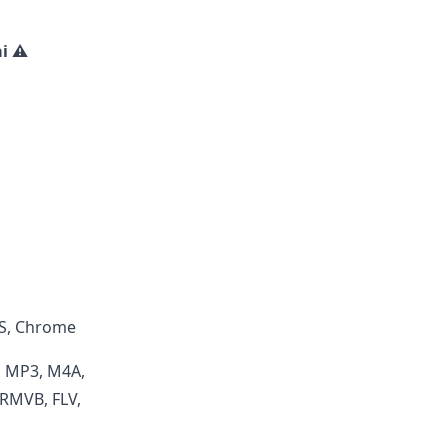
i ⚠️
OS, Chrome
, MP3, M4A,
 RMVB, FLV,