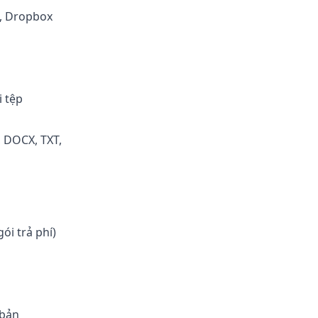
e, Dropbox
i tệp
, DOCX, TXT,
ói trả phí)
 bản