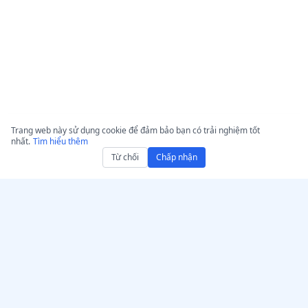
Trang web này sử dụng cookie để đảm bảo bạn có trải nghiệm tốt
nhất.
Tìm hiểu thêm
Từ chối
Chấp nhận
Nhận AccurateScribe.ai
AccurateScribe.ai
Ứng dụng web – Trình
Dịch vụ phiên âm audio và
chuyển giọng nói AI trực
video cấp doanh nghiệp,
tuyến
dựa trên công nghệ AI