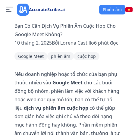
AccurateScribe.ai
Phiên âm
Bạn Có Cần Dịch Vụ Phiên Âm Cuộc Họp Cho
Google Meet Không?
10 tháng 2, 2025
Bởi
Lorena Castillo
6
phút đọc
Google Meet
phiên âm
cuộc họp
Nếu doanh nghiệp hoặc tổ chức của bạn phụ
thuộc nhiều vào
Google Meet
cho các buổi
đồng bộ nhóm, phiên làm việc với khách hàng
hoặc webinar quy mô lớn, bạn có thể tự hỏi
liệu
dịch vụ phiên âm cuộc họp
có thể giúp
đơn giản hóa việc ghi chú và theo dõi hạng
mục hành động hay không. Phần mềm phiên
âm chuyển lời nói thành văn bản, thường là tự