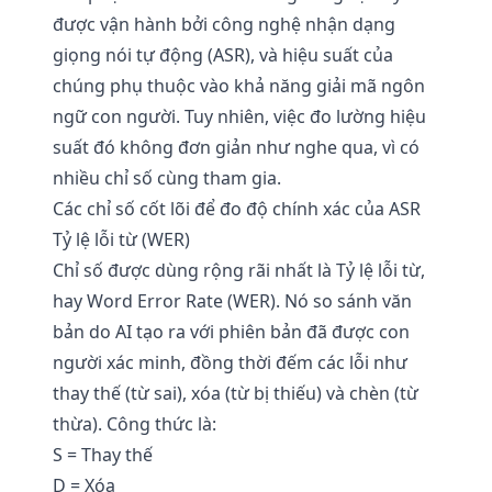
được vận hành bởi công nghệ nhận dạng
giọng nói tự động (ASR), và hiệu suất của
chúng phụ thuộc vào khả năng giải mã ngôn
ngữ con người. Tuy nhiên, việc đo lường hiệu
suất đó không đơn giản như nghe qua, vì có
nhiều chỉ số cùng tham gia.
Các chỉ số cốt lõi để đo độ chính xác của ASR
Tỷ lệ lỗi từ (WER)
Chỉ số được dùng rộng rãi nhất là Tỷ lệ lỗi từ,
hay Word Error Rate (WER). Nó so sánh văn
bản do AI tạo ra với phiên bản đã được con
người xác minh, đồng thời đếm các lỗi như
thay thế (từ sai), xóa (từ bị thiếu) và chèn (từ
thừa). Công thức là:
S = Thay thế
D = Xóa