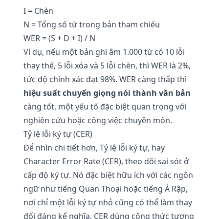
I = Chèn
N = Tổng số từ trong bản tham chiếu
WER = (S + D + I) / N
Ví dụ, nếu một bản ghi âm 1.000 từ có 10 lỗi
thay thế, 5 lỗi xóa và 5 lỗi chèn, thì WER là 2%,
tức độ chính xác đạt 98%. WER càng thấp thì
hiệu suất chuyển giọng nói thành văn bản
càng tốt, một yếu tố đặc biệt quan trọng với
nghiên cứu hoặc công việc chuyên môn.
Tỷ lệ lỗi ký tự (CER)
Để nhìn chi tiết hơn, Tỷ lệ lỗi ký tự, hay
Character Error Rate (CER), theo dõi sai sót ở
cấp độ ký tự. Nó đặc biệt hữu ích với các ngôn
ngữ như tiếng Quan Thoại hoặc tiếng Ả Rập,
nơi chỉ một lỗi ký tự nhỏ cũng có thể làm thay
đổi đáng kể nghĩa. CER dùng công thức tương