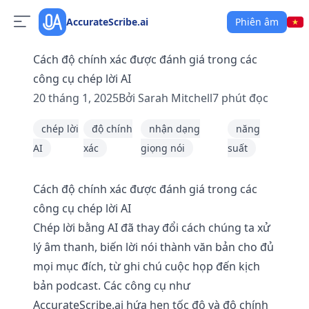
AccurateScribe.ai
Phiên âm
Cách độ chính xác được đánh giá trong các
công cụ chép lời AI
20 tháng 1, 2025
Bởi
Sarah Mitchell
7
phút đọc
chép lời
độ chính
nhận dạng
năng
AI
xác
giọng nói
suất
Cách độ chính xác được đánh giá trong các
công cụ chép lời AI
Chép lời bằng AI đã thay đổi cách chúng ta xử
lý âm thanh, biến lời nói thành văn bản cho đủ
mọi mục đích, từ ghi chú cuộc họp đến kịch
bản podcast. Các công cụ như
AccurateScribe.ai hứa hẹn tốc độ và độ chính