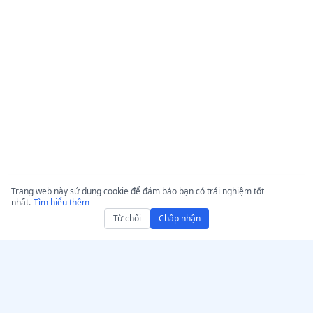
Trang web này sử dụng cookie để đảm bảo bạn có trải nghiệm tốt
nhất.
Tìm hiểu thêm
Từ chối
Chấp nhận
Nhận AccurateScribe.ai
AccurateScribe.ai