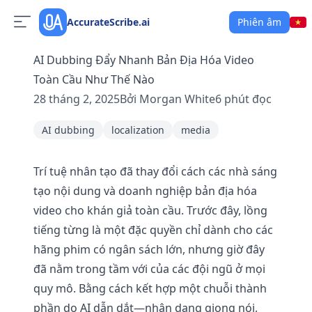
AccurateScribe.ai
Phiên âm
AI Dubbing Đẩy Nhanh Bản Địa Hóa Video
Toàn Cầu Như Thế Nào
28 tháng 2, 2025
Bởi
Morgan White
6
phút đọc
AI dubbing
localization
media
Trí tuệ nhân tạo đã thay đổi cách các nhà sáng
tạo nội dung và doanh nghiệp bản địa hóa
video cho khán giả toàn cầu. Trước đây, lồng
tiếng từng là một đặc quyền chỉ dành cho các
hãng phim có ngân sách lớn, nhưng giờ đây
đã nằm trong tầm với của các đội ngũ ở mọi
quy mô. Bằng cách kết hợp một chuỗi thành
phần do AI dẫn dắt—nhận dạng giọng nói,