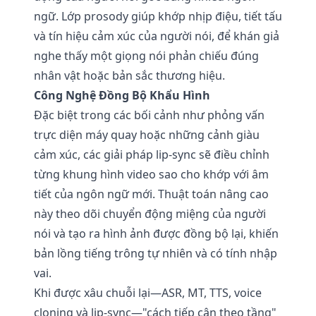
ngữ. Lớp prosody giúp khớp nhịp điệu, tiết tấu
và tín hiệu cảm xúc của người nói, để khán giả
nghe thấy một giọng nói phản chiếu đúng
nhân vật hoặc bản sắc thương hiệu.
Công Nghệ Đồng Bộ Khẩu Hình
Đặc biệt trong các bối cảnh như phỏng vấn
trực diện máy quay hoặc những cảnh giàu
cảm xúc, các giải pháp lip-sync sẽ điều chỉnh
từng khung hình video sao cho khớp với âm
tiết của ngôn ngữ mới. Thuật toán nâng cao
này theo dõi chuyển động miệng của người
nói và tạo ra hình ảnh được đồng bộ lại, khiến
bản lồng tiếng trông tự nhiên và có tính nhập
vai.
Khi được xâu chuỗi lại—ASR, MT, TTS, voice
cloning và lip-sync—"cách tiếp cận theo tầng"