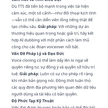
Dù TTS đã tiến bộ mạnh trong việc tái hiện
cảm xúc, một số cảnh—như đối thoại kịch tính
—vẫn có thể cần diễn viên lồng tiếng thật để
tạo chiều sâu.
Giải pháp
: Với những dự án
thương hiệu quan trọng hoặc giải trí, hãy kết
hợp AI dubbing với một phần cách làm thủ
công cho các đoạn voiceover nổi bật.
Vấn Đề Pháp Lý và Đạo Đức
Voice cloning có thể làm dấy lên lo ngại về
quyền riêng tư, sự đồng ý và quyền sở hữu trí
tuệ.
Giải pháp
: Luôn có sự cho phép rõ ràng
khi nhân bản giọng nói. Đồng thời tuân thủ
các quy định địa phương liên quan đến dữ liệu
người dùng và tài liệu có bản quyền.
Độ Phức Tạp Kỹ Thuật
Việc đạt được lip-sync hoàn hảo có thể đòi hỏi