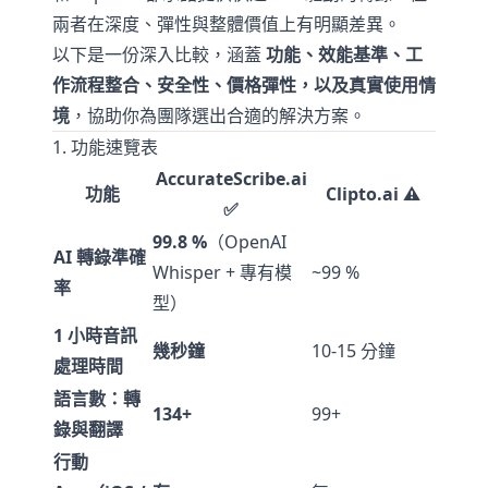
兩者在深度、彈性與整體價值上有明顯差異。
以下是一份深入比較，涵蓋
功能、效能基準、工
作流程整合、安全性、價格彈性，以及真實使用情
境
，協助你為團隊選出合適的解決方案。
1. 功能速覽表
AccurateScribe.ai
功能
Clipto.ai ⚠️
✅
99.8 %
（OpenAI
AI 轉錄準確
Whisper + 專有模
~99 %
率
型）
1 小時音訊
幾秒鐘
10-15 分鐘
處理時間
語言數：轉
134+
99+
錄與翻譯
行動