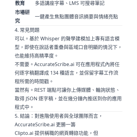
教育
多語講座字幕、LMS 可搜尋筆記
市場研
一鍵產生焦點團體音訊摘要與情緒亮點
究
4. 常見問題
可以。基於 Whisper 的聲學建模加上專有語言模
型，即使在說話者重疊與區域口音明顯的情況下，
也能維持高精準度。
不需要。AccurateScribe.ai 可在應用程式內將任
何逐字稿翻譯成 134 種語言，並保留字幕工作流
程所需的時間戳。
當然有。REST 端點可讓你上傳媒體、輪詢狀態、
取得 JSON 逐字稿，並在幾分鐘內推送到你的應用
程式中。
5. 結論：對進階使用者與全球團隊而言，
AccurateScribe.ai 更勝一籌
Clipto.ai 提供稱職的網頁轉錄功能，但