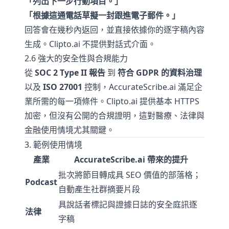
「列出下一步行動項目。」
「根據這通電話草擬一封跟進電子郵件。」
回答會在幾秒內返回，並直接依據你的逐字稿內容
生成。Clipto.ai 不提供對話式介面。
2.6 強大的安全性與合規能力
從
SOC 2 Type II 報告
到
符合 GDPR 的資料治理
以及
ISO 27001
控制，AccurateScribe.ai 滿足企
業所需的每一項條件。Clipto.ai 提供基本 HTTPS
加密，但沒有公開的合規證明，這對醫療、法律與
金融使用情境尤其關鍵。
3. 範例使用情境
產業
AccurateScribe.ai 帶來的提升
批次將節目轉成具 SEO 價值的部落格；
Podcast
自動產生社群摘要片段
具說話者標記與證據日誌的安全庭訊逐
法律
字稿