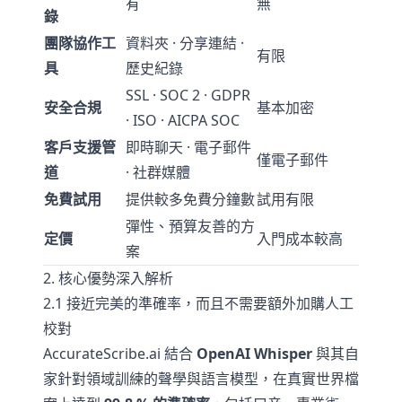
有
無
錄
團隊協作工
資料夾 · 分享連結 ·
有限
具
歷史紀錄
SSL · SOC 2 · GDPR
安全合規
基本加密
· ISO · AICPA SOC
客戶支援管
即時聊天 · 電子郵件
僅電子郵件
道
· 社群媒體
免費試用
提供較多免費分鐘數
試用有限
彈性、預算友善的方
定價
入門成本較高
案
2. 核心優勢深入解析
2.1 接近完美的準確率，而且不需要額外加購人工
校對
AccurateScribe.ai 結合
OpenAI Whisper
與其自
家針對領域訓練的聲學與語言模型，在真實世界檔