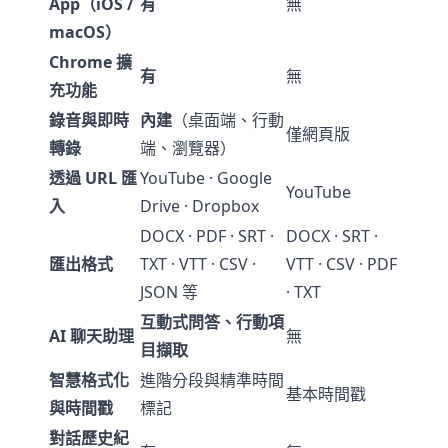
App（iOS /
有
無
macOS）
Chrome 擴
有
無
充功能
錄音與即時
內建
（桌面端、行動
僅網頁版
轉錄
端、瀏覽器）
透過 URL 匯
YouTube · Google
YouTube
入
Drive · Dropbox
DOCX · PDF · SRT ·
DOCX · SRT ·
匯出格式
TXT · VTT · CSV ·
VTT · CSV · PDF
JSON 等
· TXT
互動式問答、行動項
AI 聊天助理
無
目擷取
智慧格式化
進階分段與精準時間
基本時間戳
與時間戳
標記
對話歷史紀