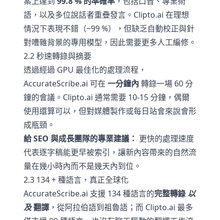
案上達到
99.8 % 的準確率
，包括口音、專業術
語，以及多位說話者重疊發言。Clipto.ai 在理想
情況下表現不錯（~99 %），但缺乏自動校正與針
對嘈雜背景的專用模型，因此需要更多人工編修。
2.2 秒速轉錄與摘要
透過經過 GPU 最佳化的處理流程，
AccurateScribe.ai 可在
一分鐘內
轉錄一場 60 分
鐘的會議。Clipto.ai 通常需要 10-15 分鐘，偶爾
使用還算可以，但對媒體製作或每日站會來說會形
成瓶頸。
給 SEO 與成長團隊的專業建議：
更快的處理速度
代表逐字稿能更早被索引，讓新內容帶來的自然流
量在幾小時內而不是幾天內到位。
2.3 134 + 種語言，真正全球化
AccurateScribe.ai 支援 134 種語言的
完整轉錄
以
及
翻譯
，從阿拉伯語到祖魯語；而 Clipto.ai 最多