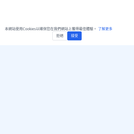
本網站使用Cookies以確保您在我們網站上獲得最佳體驗。
了解更多
拒絕
接受
取得 AccurateScribe.ai
AccurateScribe.ai
網頁應用程式 – 線上 AI 轉錄
由先進的AI技術驅動的企業
工具
級音頻和視頻轉錄。
iOS 應用 – AI 語音筆記轉寫
器
AI 轉錄器 – Microsoft
Store
© 2026 AccurateScribe.ai.
All rights reserved.
Chrome 轉錄擴充