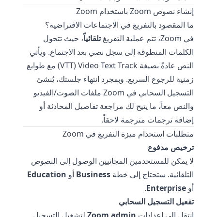
إنشاء نصوص Zoom باستخدام Zoom
ما المقصود بالتفريغ في الاجتماعات الافتراضية؟
في Zoom، تتم عملية التفريغ
تلقائياً
، حيث تتحول
الكلمات المنطوقة إلى سجل نصي بعد الاجتماع. ويأتي
النص عادةً بصيغة Video Text Track ‏(VTT) مع طوابع
زمنية للرجوع السريع. وبمجرد انتهاء جلستك، يُنشئ
التسجيل السحابي في Zoom ملفات الصوت/الفيديو
والنص معاً، ما يتيح لك مراجعة تفاصيل المحادثة أو
إضافة ترجمات مترجمة لاحقاً.
متطلبات استخدام ميزة التفريغ في Zoom
ترخيص مدفوع
لا يمكن للمستخدمين المجانيين الوصول إلى النصوص
التلقائية. ستحتاج إلى خطة
Business
أو
Education
أو
Enterprise
.
تفعيل التسجيل السحابي
انتقل إلى إعدادات
Zoom admin
لتشغيل التسجيل