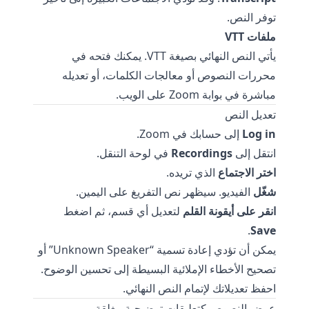
توفر النص.
ملفات VTT
يأتي النص النهائي بصيغة VTT. يمكنك فتحه في
محررات النصوص أو معالجات الكلمات، أو تعديله
مباشرة في بوابة Zoom على الويب.
تعديل النص
Log in
إلى حسابك في Zoom.
انتقل إلى
Recordings
في لوحة التنقل.
اختر الاجتماع
الذي تريده.
شغّل
الفيديو. سيظهر نص التفريغ على اليمين.
انقر على أيقونة القلم
لتعديل أي قسم، ثم اضغط
.
Save
يمكن أن تؤدي إعادة تسمية “Unknown Speaker” أو
تصحيح الأخطاء الإملائية البسيطة إلى تحسين الوضوح.
احفظ تعديلاتك لإتمام النص النهائي.
عرض النصوص كتعليقات توضيحية مغلقة