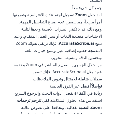
النصية.
جمع كل شيء معاً
لقد جعل
Zoom
تسجيل اجتماعاتك الافتراضية وتفريغها
أمراً مريحاً، مما يضمن عدم ضياع التفاصيل المهمة.
ومع ذلك، قد لا تكفي الميزات الأصلية وحدها لتلبية
الاحتياجات متعددة اللغات أو سير العمل المتقدم. وعند
دمج
AccurateScribe.ai
، فإنك ترتقي بفوائد Zoom
المدمجة خطوة إضافية عبر توسيع خيارات اللغة
وتحسين الدقة وتبسيط التحرير.
من خلال الجمع بين التفريغ المباشر في Zoom وخدمة
قوية مثل
AccurateScribe.ai
، فإنك تضمن:
سجلات شاملة
للامتثال وتدوين الملاحظات
تواصلاً أفضل
عبر الفرق العالمية
زيادة في الكفاءة
بفضل أدوات البحث والرجوع السريع
استفد من هذه الحلول المتكاملة لكي
تترجم ترجمات
Zoom النصية
بفعالية، وتحافظ على نصوص عالية