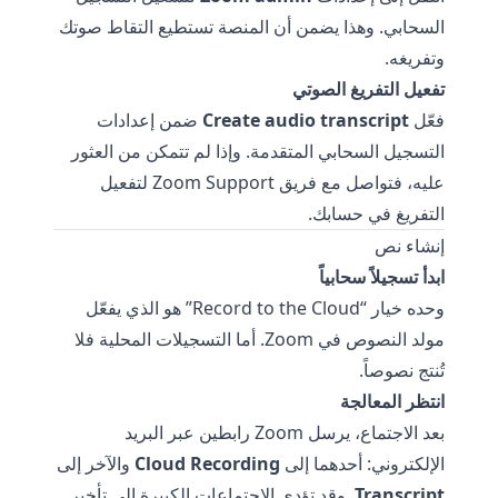
السحابي. وهذا يضمن أن المنصة تستطيع التقاط صوتك
وتفريغه.
تفعيل التفريغ الصوتي
فعّل
Create audio transcript
ضمن إعدادات
التسجيل السحابي المتقدمة. وإذا لم تتمكن من العثور
عليه، فتواصل مع فريق Zoom Support لتفعيل
التفريغ في حسابك.
إنشاء نص
ابدأ تسجيلاً سحابياً
وحده خيار “Record to the Cloud” هو الذي يفعّل
مولد النصوص في Zoom. أما التسجيلات المحلية فلا
تُنتج نصوصاً.
انتظر المعالجة
بعد الاجتماع، يرسل Zoom رابطين عبر البريد
الإلكتروني: أحدهما إلى
Cloud Recording
والآخر إلى
Transcript
. وقد تؤدي الاجتماعات الكبيرة إلى تأخير