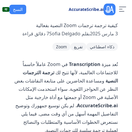
AccurateScribe.ai
النسخ
كيفية ترجمة ترجمات Zoom النصية بفعالية
3 مارس 2025
بقلم
Sofia Delgado
7
دقائق قراءة
ذكاء اصطناعي
تفريغ
Zoom
تُعد ميزة
Transcription
في Zoom عاملاً حاسماً
للاجتماعات العالمية، لأنها تتيح لك
ترجمة الترجمات
النصية
ومساعدة الحاضرين على متابعة النقاشات بغض
النظر عن الحواجز اللغوية. سواء استخدمت الإمكانات
الأصلية في Zoom أو جمعتها مع أداة خارجية مثل
AccurateScribe.ai
، لم يكن توسيع جمهورك وتوضيح
التفاصيل المهمة أسهل من أي وقت مضى. فيما يلي
نستعرض الخطوات الأساسية والمتطلبات والنصائح
لعملية ترجمة سلسة للترجمات النصية.