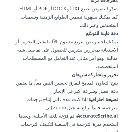
مخرجات مرنة
صدّر النصوص بصيغ TXT أو DOCX أو PDF أو HTML.
كما يمكنك بسهولة تضمين الطوابع الزمنية وتسميات
المتحدثين وغير ذلك.
دقة قابلة للتوسّع
يمكنك اختيار نص سريع مدعوم بالآلة لتقليل التحرير، أو
الاستعانة بمحررين بشريين للحصول على تفاصيل شبه
مثالية، وهو أمر مثالي عند التعامل مع المصطلحات
المتخصصة.
تحرير ومشاركة سريعان
يتيح التعاون المدمج للفرق تحسين النص معاً، ما يضمن
دقة أفضل وسرعة أكبر في الإنجاز.
نصيحة احترافية
: إذا كنت تهدف إلى إنتاج ترجمات
مترجمة، فابدأ برفع تسجيل Zoom إلى
AccurateScribe.ai
، ثم فرّغه بلغته الأصلية، وبعدها
استخدم ميزة الترجمة في المنصة لتكييف الترجمات