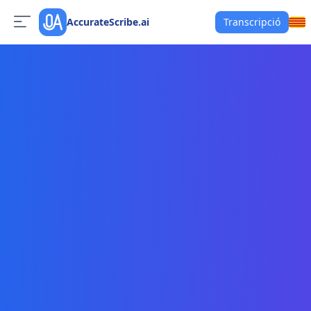
AccurateScribe.ai
Transcripció