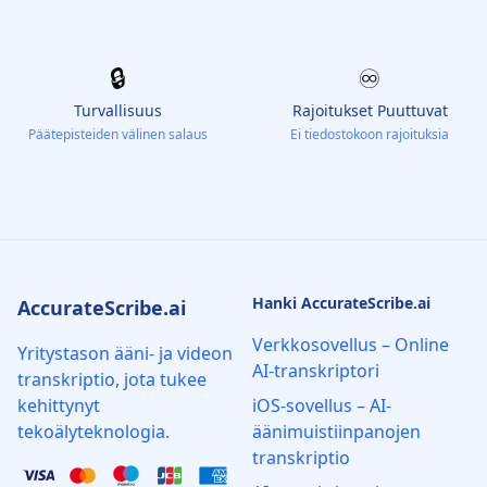
🔒
♾️
Turvallisuus
Rajoitukset Puuttuvat
Päätepisteiden välinen salaus
Ei tiedostokoon rajoituksia
Hanki AccurateScribe.ai
AccurateScribe.ai
Verkkosovellus – Online
Yritystason ääni- ja videon
AI-transkriptori
transkriptio, jota tukee
kehittynyt
iOS-sovellus – AI-
tekoälyteknologia.
äänimuistiinpanojen
transkriptio