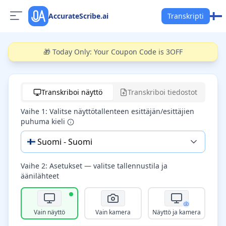
AccurateScribe.ai
Transkripti
🎁 Today Only: Your Coupon Code is 3OFF
Start recording
Transkriboi näyttö
Transkriboi tiedostot
Vaihe 1: Valitse näyttötallenteen esittäjän/esittäjien
puhuma kieli
🇫🇮
Suomi
-
Suomi
Vaihe 2: Asetukset — valitse tallennustila ja
äänilähteet
Vain näyttö
Vain kamera
Näyttö ja kamera