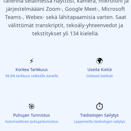
Tallenna selaimessa näyttösi, kamera, mikrofoni ja
järjestelmäääni Zoom-, Google Meet-, Microsoft
Teams-, Webex- sekä lähitapaamisia varten. Saat
välittömät transkriptit, tekoäly-yhteenvedot ja
tekstitykset yli 134 kielellä.
⚡️
🌍
Korkea Tarkkuus
Useita Kieliä
99,8% tarkkuus selkeälle äänelle
Globaali kielituki
🎯
⏱️
Puhujan Tunnistus
Tiedostojen Säilytys
Automaattinen puhujantunnistus
Laajennettu tiedostojen säilytys