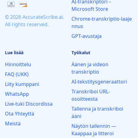
AI‑transkriptori –
Microsoft Store
© 2026 AccurateScribe.ai.
Chrome‑transkriptio‑laaje
All rights reserved.
nnus
GPT-avustaja
Lue lisää
Työkalut
Hinnoittelu
Äänen ja videon
transkriptio
FAQ (UKK)
AI-tekstitysgeneraattori
Liity kumppani
Transkriboi URL-
WhatsApp
osoitteesta
Live‑tuki Discordissa
Tallenna ja transkriboi
Ota Yhteyttä
ääni
Meistä
Näytön tallennin —
Kaappaa ja litteroi