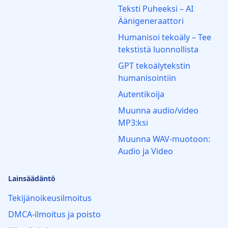
Teksti Puheeksi – AI
Äänigeneraattori
Humanisoi tekoäly – Tee
tekstistä luonnollista
GPT tekoälytekstin
humanisointiin
Autentikoija
Muunna audio/video
MP3:ksi
Muunna WAV-muotoon:
Audio ja Video
Lainsäädäntö
Tekijänoikeusilmoitus
DMCA-ilmoitus ja poisto