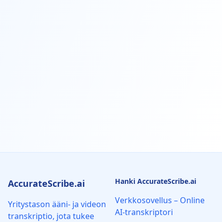
Hanki AccurateScribe.ai
AccurateScribe.ai
Verkkosovellus – Online
Yritystason ääni- ja videon
AI-transkriptori
transkriptio, jota tukee