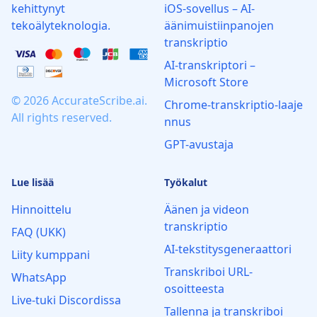
kehittynyt
iOS-sovellus – AI-
tekoälyteknologia.
äänimuistiinpanojen
transkriptio
AI‑transkriptori –
Microsoft Store
© 2026 AccurateScribe.ai.
Chrome‑transkriptio‑laaje
All rights reserved.
nnus
GPT-avustaja
Lue lisää
Työkalut
Hinnoittelu
Äänen ja videon
transkriptio
FAQ (UKK)
AI-tekstitysgeneraattori
Liity kumppani
Transkriboi URL-
WhatsApp
osoitteesta
Live‑tuki Discordissa
Tallenna ja transkriboi