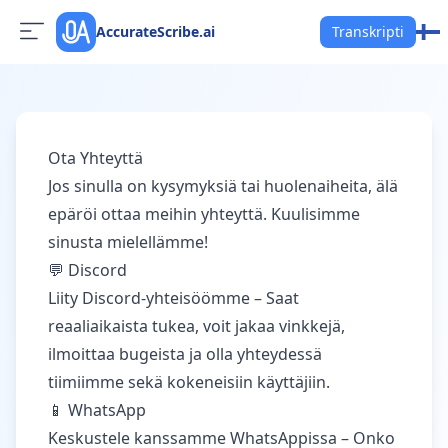
AccurateScribe.ai
Transkripti
Ota Yhteyttä
Jos sinulla on kysymyksiä tai huolenaiheita, älä
epäröi ottaa meihin yhteyttä. Kuulisimme
sinusta mielellämme!
💬 Discord
Liity Discord-yhteisöömme
– Saat
reaaliaikaista tukea, voit jakaa vinkkejä,
ilmoittaa bugeista ja olla yhteydessä
tiimiimme sekä kokeneisiin käyttäjiin.
📱 WhatsApp
Keskustele kanssamme WhatsAppissa
– Onko