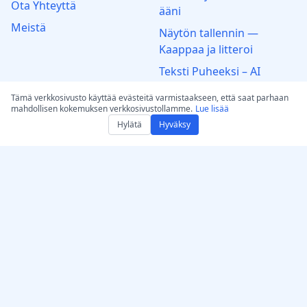
Ota Yhteyttä
ääni
Meistä
Näytön tallennin —
Kaappaa ja litteroi
Teksti Puheeksi – AI
Äänigeneraattori
Tämä verkkosivusto käyttää evästeitä varmistaakseen, että saat parhaan
Humanisoi tekoäly – Tee
mahdollisen kokemuksen verkkosivustollamme.
Lue lisää
Hylätä
tekstistä luonnollista
Hyväksy
GPT tekoälytekstin
humanisointiin
Autentikoija
Muunna audio/video
MP3:ksi
Muunna WAV-muotoon:
Audio ja Video
Lainsäädäntö