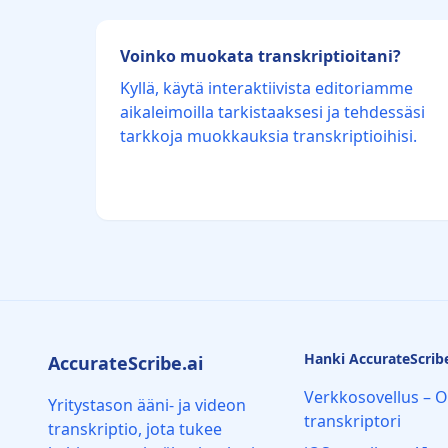
Voinko muokata transkriptioitani?
Kyllä, käytä interaktiivista editoriamme
aikaleimoilla tarkistaaksesi ja tehdessäsi
tarkkoja muokkauksia transkriptioihisi.
Hanki AccurateScribe
AccurateScribe.ai
Verkkosovellus – O
Yritystason ääni- ja videon
transkriptori
transkriptio, jota tukee