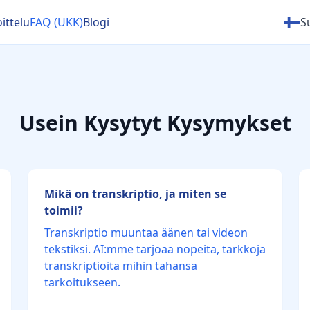
ittelu
FAQ (UKK)
Blogi
S
Usein Kysytyt Kysymykset
Mikä on transkriptio, ja miten se
toimii?
Transkriptio muuntaa äänen tai videon
tekstiksi. AI:mme tarjoaa nopeita, tarkkoja
transkriptioita mihin tahansa
tarkoitukseen.