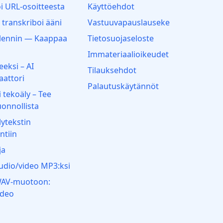
i URL-osoitteesta
Käyttöehdot
a transkriboi ääni
Vastuuvapauslauseke
llennin — Kaappaa
Tietosuojaseloste
Immateriaalioikeudet
eeksi – AI
Tilauksehdot
aattori
Palautuskäytännöt
tekoäly – Tee
uonnollista
ytekstin
ntiin
ja
dio/video MP3:ksi
AV-muotoon:
ideo