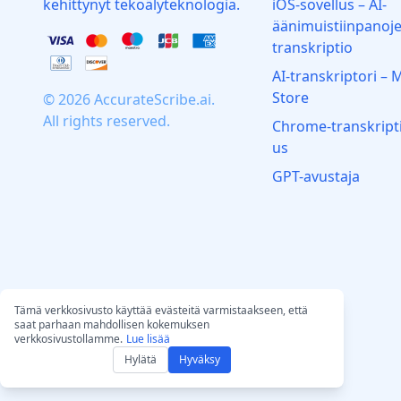
kehittynyt tekoälyteknologia.
iOS-sovellus – AI-
äänimuistiinpanoj
transkriptio
AI‑transkriptori – 
Store
© 2026 AccurateScribe.ai.
All rights reserved.
Chrome‑transkripti
us
GPT-avustaja
Tämä verkkosivusto käyttää evästeitä varmistaakseen, että
saat parhaan mahdollisen kokemuksen
verkkosivustollamme.
Lue lisää
Hylätä
Hyväksy