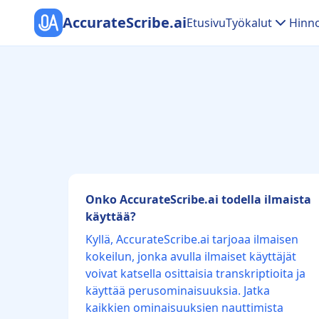
AccurateScribe.ai
Etusivu
Työkalut
Hinno
Onko AccurateScribe.ai todella ilmaista
käyttää?
Kyllä, AccurateScribe.ai tarjoaa ilmaisen
kokeilun, jonka avulla ilmaiset käyttäjät
voivat katsella osittaisia transkriptioita ja
käyttää perusominaisuuksia. Jatka
kaikkien ominaisuuksien nauttimista