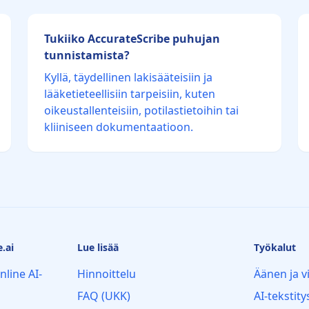
Tukiiko AccurateScribe puhujan
tunnistamista?
Kyllä, täydellinen lakisääteisiin ja
lääketieteellisiin tarpeisiin, kuten
oikeustallenteisiin, potilastietoihin tai
kliiniseen dokumentaatioon.
.ai
Lue lisää
Työkalut
nline AI-
Hinnoittelu
Äänen ja v
FAQ (UKK)
AI-tekstit