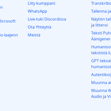
Liity kumppani
Transkribo
en
WhatsApp
Tallenna j
Live‑tuki Discordissa
Näytön ta
Microsoft
ja litteroi
Ota Yhteyttä
Teksti Puh
o‑laajenn
Meistä
Äänigener
Humanisoi 
tekstistä l
GPT tekoäl
humanisoi
Autentikoi
Muunna au
Muunna W
Audio ja V