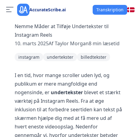
AccurateScribe.ai
Transkription
Nemme Måder at Tilføje Undertekster til
Instagram Reels
10. marts 2025
Af
Taylor Morgan
8
min læsetid
instagram
undertekster
billedtekster
I en tid, hvor mange scroller uden lyd, og
publikum er mere mangfoldige end
nogensinde, er
undertekster
blevet et stærkt
værktøj på Instagram Reels. Fra at øge
inklusion til at forbedre seertiden kan tekst på
skærmen hjælpe dig med at få mere ud af
hvert eneste videoopslag. Nedenfor
gennemgår vi, hvorfor undertekster betyder