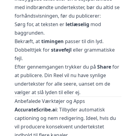
med indbrændte undertekster, bør du altid se
forhåndsvisningen, før du publicerer:
Sørg for, at teksten er
letlæselig
mod
baggrunden.
Bekræft, at
timingen
passer til din lyd.
Dobbelttjek for
stavefejl
eller grammatiske
fejl.
Efter gennemgangen trykker du på
Share
for
at publicere. Din Reel vil nu have synlige
undertekster for alle seere, uanset om de
vælger at slå lyden til eller ej.
Anbefalede Værktøjer og Apps
AccurateScribe.ai
: Tilbyder automatisk
captioning og nem redigering. Ideel, hvis du
vil producere konsekvent undertekstet
indhold til flere kanaler.