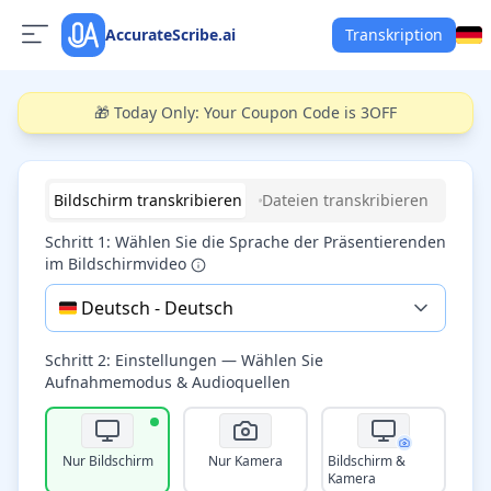
AccurateScribe.ai
Transkription
🎁 Today Only: Your Coupon Code is 3OFF
Start recording
Bildschirm transkribieren
Dateien transkribieren
Schritt 1: Wählen Sie die Sprache der Präsentierenden
im Bildschirmvideo
🇩🇪
Deutsch
-
Deutsch
Schritt 2: Einstellungen — Wählen Sie
Aufnahmemodus & Audioquellen
Nur Bildschirm
Nur Kamera
Bildschirm &
Kamera