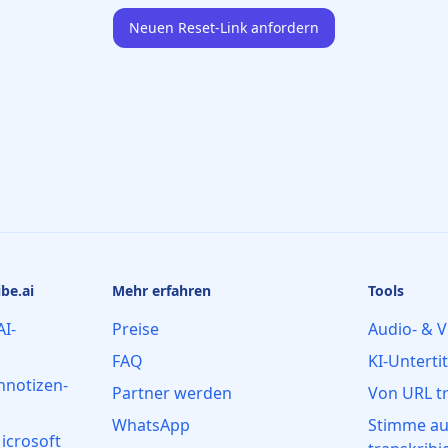
Neuen Reset‑Link anfordern
be.ai
Mehr erfahren
Tools
I-
Preise
Audio- & V
FAQ
KI-Unterti
hnotizen-
Partner werden
Von URL t
WhatsApp
Stimme a
Microsoft