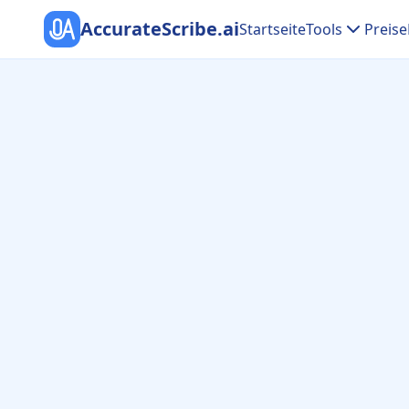
AccurateScribe.ai
Startseite
Tools
Preise