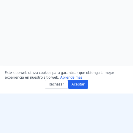
Este sitio web utiliza cookies para garantizar que obtenga la mejor
experiencia en nuestro sitio web.
Aprende más
Rechazar
Aceptar
Consigue AccurateScribe.ai
AccurateScribe.ai
Aplicación web –
Transcripción de audio y
Transcriptor de IA en línea
video de nivel empresarial