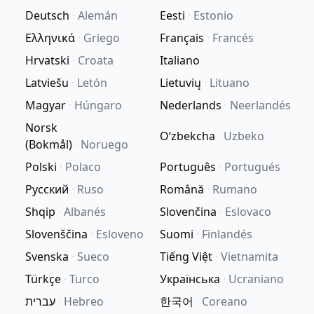
Deutsch
·
Alemán
Eesti
·
Estonio
Ελληνικά
·
Griego
Français
·
Francés
Hrvatski
·
Croata
Italiano
Latviešu
·
Letón
Lietuvių
·
Lituano
Magyar
·
Húngaro
Nederlands
·
Neerlandés
Norsk
Oʻzbekcha
·
Uzbeko
(Bokmål)
·
Noruego
Polski
·
Polaco
Português
·
Portugués
Русский
·
Ruso
Română
·
Rumano
Shqip
·
Albanés
Slovenčina
·
Eslovaco
Slovenščina
·
Esloveno
Suomi
·
Finlandés
Svenska
·
Sueco
Tiếng Việt
·
Vietnamita
Türkçe
·
Turco
Українська
·
Ucraniano
עברית
·
Hebreo
한국어
·
Coreano