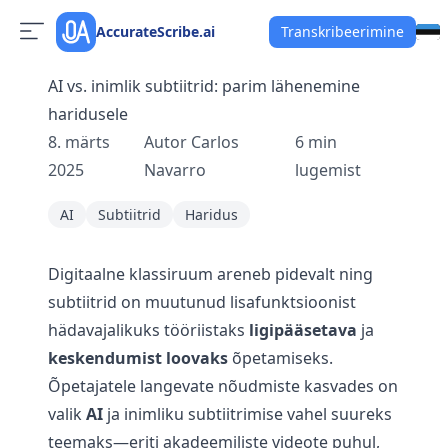
AccurateScribe.ai
Transkribeerimine
AI vs. inimlik subtiitrid: parim lähenemine
haridusele
8. märts
Autor
Carlos
6
min
2025
Navarro
lugemist
AI
Subtiitrid
Haridus
Digitaalne klassiruum areneb pidevalt ning
subtiitrid on muutunud lisafunktsioonist
hädavajalikuks tööriistaks
ligipääsetava
ja
keskendumist loovaks
õpetamiseks.
Õpetajatele langevate nõudmiste kasvades on
valik
AI
ja inimliku subtiitrimise vahel suureks
teemaks—eriti akadeemiliste videote puhul,