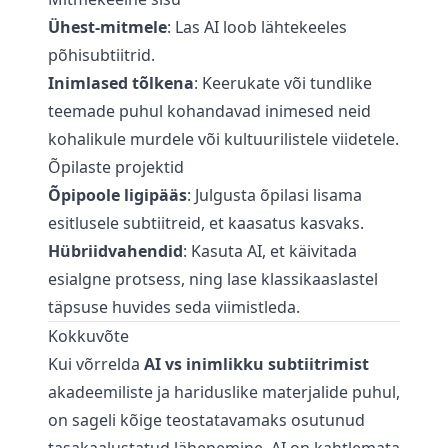
Ühest-mitmele
: Las AI loob lähtekeeles
põhisubtiitrid.
Inimlased tõlkena
: Keerukate või tundlike
teemade puhul kohandavad inimesed neid
kohalikule murdele või kultuurilistele viidetele.
Õpilaste projektid
Õpipoole ligipääs
: Julgusta õpilasi lisama
esitlusele subtiitreid, et kaasatus kasvaks.
Hübriidvahendid
: Kasuta AI, et käivitada
esialgne protsess, ning lase klassikaaslastel
täpsuse huvides seda viimistleda.
Kokkuvõte
Kui võrrelda
AI vs inimlikku subtiitrimist
akadeemiliste ja hariduslike materjalide puhul,
on sageli kõige teostatavamaks osutunud