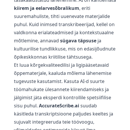
tasakaalustatud lähenemine. AI on kahtlemata
kiirem ja eelarvesõbralikum
, eriti
suuremahuliste, tihti uuenevate materjalide
puhul. Kuid inimsed transkribeerijad, kellel on
valdkonna erialateadmised ja kontekstuaalne
mõtlemine, annavad
sügava täpsuse
ja
kultuurilise tundlikkuse, mis on edasijõudnute
õpikeskkonnas kriitilise tähtsusega.
Et luua kõrgekvaliteedilisi ja ligipääsetavaid
õppematerjale, kaaluda mõlema lähenemise
tugevuste kasutamist. Kasuta AI-d suurte
töömahukate ülesannete kiirendamiseks ja
jälgimist jäta eksperdi kontrollile spetsiifilise
sisu puhul.
AccurateScribe.ai
suudab
käsitleda transkriptsioone paljudes keeltes ja
sujuvalt integreeruda teie töövoogu,