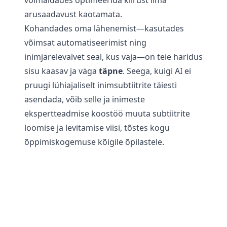
võimaldades optimeerida kiirust ilma
arusaadavust kaotamata.
Kohandades oma lähenemist—kasutades
võimsat automatiseerimist ning
inimjärelevalvet seal, kus vaja—on teie haridus
sisu kaasav ja väga
täpne
. Seega, kuigi AI ei
pruugi lühiajaliselt inimsubtiitrite täiesti
asendada, võib selle ja inimeste
ekspertteadmise koostöö muuta subtiitrite
loomise ja levitamise viisi, tõstes kogu
õppimiskogemuse kõigile õpilastele.