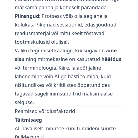
märkama panna ja koheselt parandada.
Piirangud
: Protsess võib olla aeglane ja
kulukas. Pikemad sessioonid, edasijõudnud
teadusmaterjal või mitu keelt tõstavad
tootmiskulusid oluliselt.
Valiku tegemisel kaaluge, kui sügav on
aine
sisu
ning mitmekesine on kasutatud
hääldus
või terminoloogia. Kiire, laiapõhjaline
lähenemine võib AI-ga hästi toimida, kuid
nišitundlikes või kriitilistes õppetundides
tagavad sageli inimsubtiitrid maksimaalse
selguse.
Peamised võrdlusfaktorid
Täitmisaeg
AI: Tavaliselt minutite kuni tundideni suurte
failide puhul.