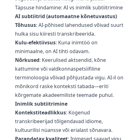
Täpsuse hindamine: AI vs inimlik subtiitrimine
AI subtiitrid (automaatne kõnetuvastus)
Tõhusus
: AI-põhised lahendused võivad suurt
hulka sisu kiiresti transkribeerida.
Kulu-efektiivsus
: Kuna inimtöö on
minimaalne, on AI tihti odavam.
Nõrkused
: Keerulised aktsendid, kõne
kattumine või valdkonnaspetsiifiline
terminoloogia võivad põhjustada vigu. AI-il on
mõnikord raske konteksti tabada—eriti
kõrgemate akadeemiliste teemade puhul.
Inimlik subtiitrimine
Kontekstiteadlikkus
: Kogenud
transkribeerijad tõlgendavad idiome,
kultuurilisi nüansse või erialast sõnavara.
Parandatav kvaliteet
: Inimesed saavad vigu