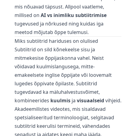
mis nõuavad täpsust. Allpool vaatleme,
millised on
AI vs inimliku subtiitrimise
tugevused ja nõrkused ning kuidas iga
meetod mõjutab õppe tulemusi.
Miks subtiitrid hariduses on olulised
Subtiitrid on sild kõnekeelse sisu ja
mitmekesise õppijaskonna vahel. Neist
võidavad kuulmislangusega, mitte-
emakeelsete inglise õppijate või loovemalt
lugedes õppivate õpilaste. Subtiitrid
tugevdavad ka mäluhalvestusvõimet,
kombineerides
kuulmis
ja
visuaalseid
vihjeid.
Akadeemilistes videotes, mis sisaldavad
spetsialiseeritud terminoloogiat, selgitavad
subtiitrid keerulisi termineid, vähendades
segadust ja aidates keegi maha jääda.