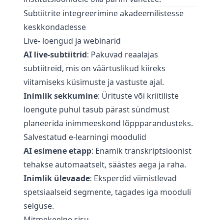
Subtiitrite integreerimine akadeemilistesse
keskkondadesse
Live- loengud ja webinarid
AI live-subtiitrid
: Pakuvad reaalajas
subtiitreid, mis on väärtuslikud kiireks
viitamiseks küsimuste ja vastuste ajal.
Inimlik sekkumine
: Ürituste või kriitiliste
loengute puhul tasub pärast sündmust
planeerida inimmeeskond lõppparandusteks.
Salvestatud e-learningi moodulid
AI esimene etapp
: Enamik transkriptsioonist
tehakse automaatselt, säästes aega ja raha.
Inimlik ülevaade
: Eksperdid viimistlevad
spetsiaalseid segmente, tagades iga mooduli
selguse.
Mitmekeelne sisu