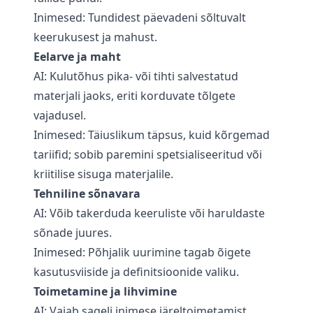
Inimesed: Tundidest päevadeni sõltuvalt
keerukusest ja mahust.
Eelarve ja maht
AI: Kulutõhus pika- või tihti salvestatud
materjali jaoks, eriti korduvate tõlgete
vajadusel.
Inimesed: Täiuslikum täpsus, kuid kõrgemad
tariifid; sobib paremini spetsialiseeritud või
kriitilise sisuga materjalile.
Tehniline sõnavara
AI: Võib takerduda keeruliste või haruldaste
sõnade juures.
Inimesed: Põhjalik uurimine tagab õigete
kasutusviiside ja definitsioonide valiku.
Toimetamine ja lihvimine
AI: Vajab sageli inimese järeltoimetamist.