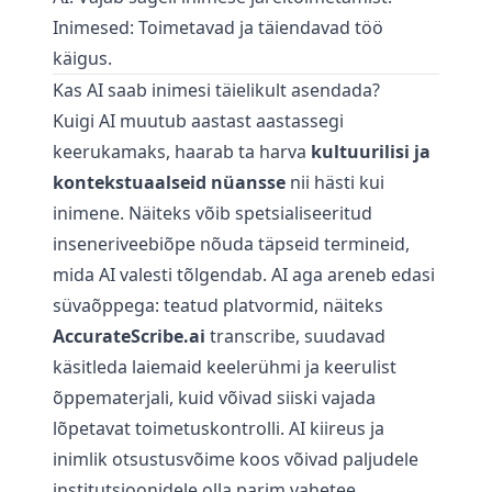
Inimesed: Toimetavad ja täiendavad töö
käigus.
Kas AI saab inimesi täielikult asendada?
Kuigi AI muutub aastast aastassegi
keerukamaks, haarab ta harva
kultuurilisi ja
kontekstuaalseid nüansse
nii hästi kui
inimene. Näiteks võib spetsialiseeritud
inseneriveebiõpe nõuda täpseid termineid,
mida AI valesti tõlgendab. AI aga areneb edasi
süvaõppega: teatud platvormid, näiteks
AccurateScribe.ai
transcribe
, suudavad
käsitleda laiemaid keelerühmi ja keerulist
õppematerjali, kuid võivad siiski vajada
lõpetavat toimetuskontrolli. AI kiireus ja
inimlik otsustusvõime koos võivad paljudele
institutsioonidele olla parim vahetee.