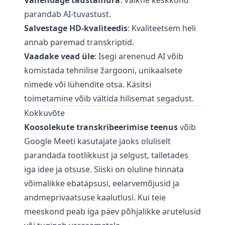
Vähendage taustamüra
: Vaikne keskkond
parandab AI-tuvastust.
Salvestage HD-kvaliteedis
: Kvaliteetsem heli
annab paremad transkriptid.
Vaadake vead üle
: Isegi arenenud AI võib
komistada tehnilise žargooni, unikaalsete
nimede või lühendite otsa. Käsitsi
toimetamine võib vältida hilisemat segadust.
Kokkuvõte
Koosolekute transkribeerimise teenus
võib
Google Meeti kasutajate jaoks oluliselt
parandada tootlikkust ja selgust, talletades
iga idee ja otsuse. Siiski on oluline hinnata
võimalikke ebatäpsusi, eelarvemõjusid ja
andmeprivaatsuse kaalutlusi. Kui teie
meeskond peab iga päev põhjalikke arutelusid