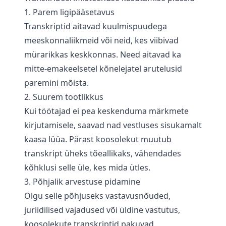
1. Parem ligipääsetavus
Transkriptid aitavad kuulmispuudega
meeskonnaliikmeid või neid, kes viibivad
mürarikkas keskkonnas. Need aitavad ka
mitte-emakeelsetel kõnelejatel arutelusid
paremini mõista.
2. Suurem tootlikkus
Kui töötajad ei pea keskenduma märkmete
kirjutamisele, saavad nad vestluses sisukamalt
kaasa lüüa. Pärast koosolekut muutub
transkript üheks tõeallikaks, vähendades
kõhklusi selle üle, kes mida ütles.
3. Põhjalik arvestuse pidamine
Olgu selle põhjuseks vastavusnõuded,
juriidilised vajadused või üldine vastutus,
koosolekute transkriptid pakuvad