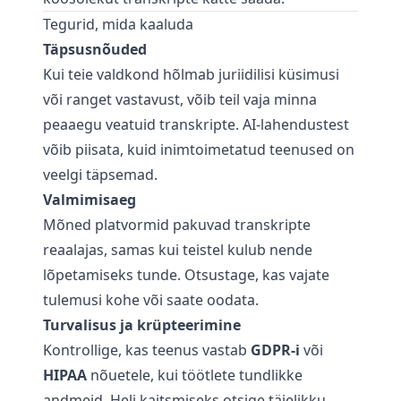
Tegurid, mida kaaluda
Täpsusnõuded
Kui teie valdkond hõlmab juriidilisi küsimusi
või ranget vastavust, võib teil vaja minna
peaaegu veatuid transkripte. AI-lahendustest
võib piisata, kuid inimtoimetatud teenused on
veelgi täpsemad.
Valmimisaeg
Mõned platvormid pakuvad transkripte
reaalajas, samas kui teistel kulub nende
lõpetamiseks tunde. Otsustage, kas vajate
tulemusi kohe või saate oodata.
Turvalisus ja krüpteerimine
Kontrollige, kas teenus vastab
GDPR-i
või
HIPAA
nõuetele, kui töötlete tundlikke
andmeid. Heli kaitsmiseks otsige täielikku