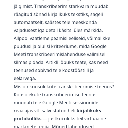
jälgimist. Transkribeerimistarkvara muudab
räägitud sõnad kirjalikuks tekstiks, sageli
automaatselt, säästes teie meeskonda
vajadusest iga detail käsitsi üles märkida.
Allpool vaatleme peamisi eeliseid, võimalikke
puudusi ja olulisi kriteeriume, mida Google
Meeti transkribeerimislahenduse valimisel
silmas pidada. Artikli lõpuks teate, kas need
teenused sobivad teie koostööstiili ja
eelarvega.
Mis on koosolekute transkribeerimise teenus?
Koosolekute transkribeerimise teenus
muudab teie Google Meeti sessioonide
reaalajas või salvestatud heli
kirjalikuks
protokolliks
— justkui oleks teil virtuaalne
märkmete tegija. Mõned lahendused