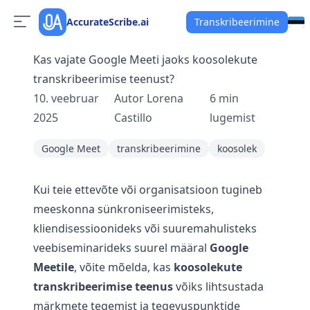
AccurateScribe.ai
Transkribeerimine
Kas vajate Google Meeti jaoks koosolekute
transkribeerimise teenust?
10. veebruar
Autor
Lorena
6
min
2025
Castillo
lugemist
Google Meet
transkribeerimine
koosolek
Kui teie ettevõte või organisatsioon tugineb
meeskonna sünkroniseerimisteks,
kliendisessioonideks või suuremahulisteks
veebiseminarideks suurel määral
Google
Meetile
, võite mõelda, kas
koosolekute
transkribeerimise teenus
võiks lihtsustada
märkmete tegemist ja tegevuspunktide