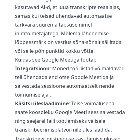
kasutavad AI-d, et luua transkripte reaalajas,
samas kui teised ühendavad automaatse
tarkvara suurema täpsuse nimel
inimtoimetajatega. Mõlema lähenemise
lõppeesmärk on vestlus sõna-sõnalt säilitada
või selle põhipunktid kokku võtta.
Kuidas see Google Meetiga töötab
Integratsioon
: Mõned tööriistad võimaldavad
teil ühendada end otse Google Meetiga ja
salvestada sessioone automaatselt nende
toimumise ajal.
Käsitsi üleslaadimine
: Teise võimalusena
saate koosoleku Google Meeti sees salvestada
ning seejärel faili töötlemiseks välisele
transkribeerimisplatvormile üles laadida.
Transkribeerimisteenuse kasutamise plussid