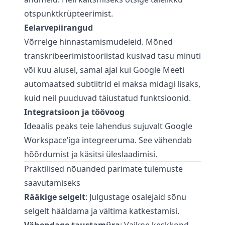
otspunktkrüpteerimist.
Eelarvepiirangud
Võrrelge hinnastamismudeleid. Mõned
transkribeerimistööriistad küsivad tasu minuti
või kuu alusel, samal ajal kui Google Meeti
automaatsed subtiitrid ei maksa midagi lisaks,
kuid neil puuduvad täiustatud funktsioonid.
Integratsioon ja töövoog
Ideaalis peaks teie lahendus sujuvalt Google
Workspace’iga integreeruma. See vähendab
hõõrdumist ja käsitsi üleslaadimisi.
Praktilised nõuanded parimate tulemuste
saavutamiseks
Rääkige selgelt
: Julgustage osalejaid sõnu
selgelt hääldama ja vältima katkestamisi.