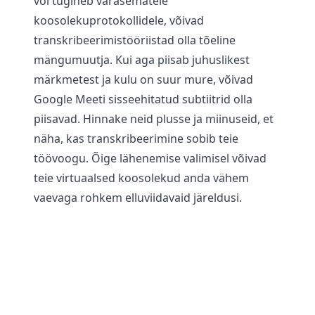
või tugineb varasematele
koosolekuprotokollidele, võivad
transkribeerimistööriistad olla tõeline
mängumuutja. Kui aga piisab juhuslikest
märkmetest ja kulu on suur mure, võivad
Google Meeti sisseehitatud subtiitrid olla
piisavad. Hinnake neid plusse ja miinuseid, et
näha, kas transkribeerimine sobib teie
töövoogu. Õige lähenemise valimisel võivad
teie virtuaalsed koosolekud anda vähem
vaevaga rohkem elluviidavaid järeldusi.