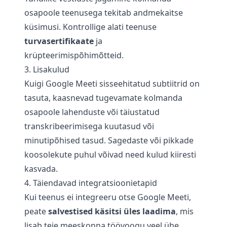
osapoole teenusega tekitab andmekaitse
küsimusi. Kontrollige alati teenuse
turvasertifikaate
ja
krüpteerimispõhimõtteid.
3. Lisakulud
Kuigi Google Meeti sisseehitatud subtiitrid on
tasuta, kaasnevad tugevamate kolmanda
osapoole lahenduste või täiustatud
transkribeerimisega kuutasud või
minutipõhised tasud. Sagedaste või pikkade
koosolekute puhul võivad need kulud kiiresti
kasvada.
4. Täiendavad integratsioonietapid
Kui teenus ei integreeru otse Google Meeti,
peate
salvestised käsitsi üles laadima
, mis
lisab teie meeskonna töövoogu veel ühe