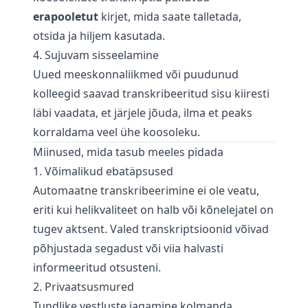
erapooletut
kirjet, mida saate talletada,
otsida ja hiljem kasutada.
4. Sujuvam sisseelamine
Uued meeskonnaliikmed või puudunud
kolleegid saavad transkribeeritud sisu kiiresti
läbi vaadata, et järjele jõuda, ilma et peaks
korraldama veel ühe koosoleku.
Miinused, mida tasub meeles pidada
1. Võimalikud ebatäpsused
Automaatne transkribeerimine ei ole veatu,
eriti kui helikvaliteet on halb või kõnelejatel on
tugev aktsent. Valed transkriptsioonid võivad
põhjustada segadust või viia halvasti
informeeritud otsusteni.
2. Privaatsusmured
Tundlike vestluste jagamine kolmanda