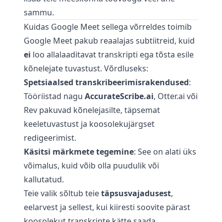
sammu.
Kuidas Google Meet sellega võrreldes toimib
Google Meet pakub reaalajas subtiitreid, kuid
ei
loo allalaaditavat transkripti ega tõsta esile
kõnelejate tuvastust. Võrdluseks:
Spetsiaalsed transkribeerimisrakendused
:
Tööriistad nagu
AccurateScribe.ai
, Otter.ai või
Rev pakuvad kõnelejasilte, täpsemat
keeletuvastust ja koosolekujärgset
redigeerimist.
Käsitsi märkmete tegemine
: See on alati üks
võimalus, kuid võib olla puudulik või
kallutatud.
Teie valik sõltub teie
täpsusvajadusest
,
eelarvest ja sellest, kui kiiresti soovite pärast
koosolekut transkripte kätte saada.