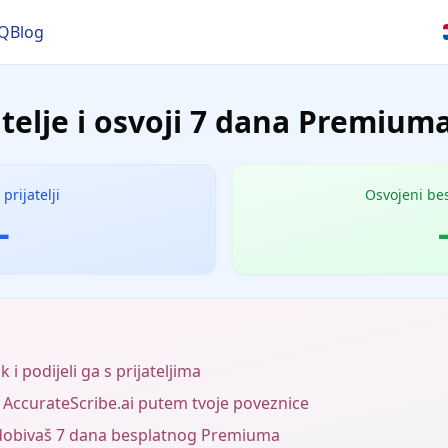
Q
Blog
atelje i osvoji 7 dana Premium
prijatelji
Osvojeni bes
-
k i podijeli ga s prijateljima
ju AccurateScribe.ai putem tvoje poveznice
u dobivaš 7 dana besplatnog Premiuma