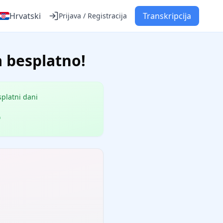
Hrvatski
Transkripcija
Prijava / Registracija
a besplatno!
platni dani
-