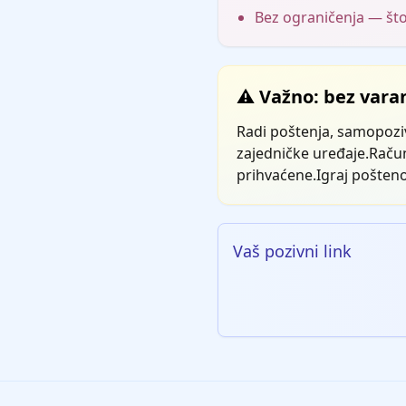
Bez ograničenja — što
⚠️ Važno: bez vara
Radi poštenja, samopozivi
zajedničke uređaje.Računi
prihvaćene.Igraj pošteno 
Vaš pozivni link