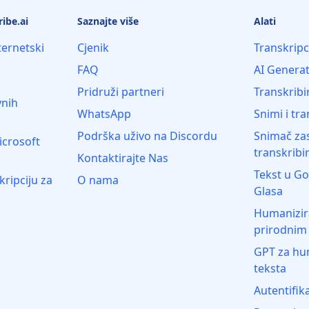
ibe.ai
Saznajte više
Alati
ternetski
Cjenik
Transkripc
FAQ
AI Generat
Pridruži partneri
Transkribi
vnih
WhatsApp
Snimi i tra
Podrška uživo na Discordu
Snimač zas
icrosoft
transkribir
Kontaktirajte Nas
Tekst u Go
kripciju za
O nama
Glasa
Humanizira
prirodnim
GPT za hum
teksta
Autentifik