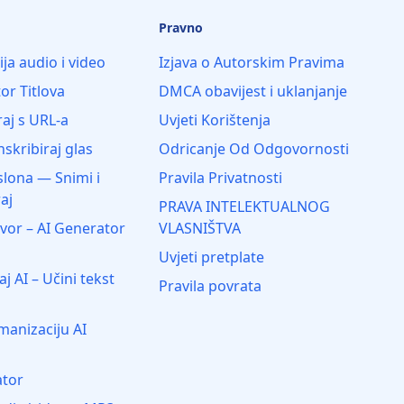
Pravno
ija audio i video
Izjava o Autorskim Pravima
or Titlova
DMCA obavijest i uklanjanje
raj s URL-a
Uvjeti Korištenja
nskribiraj glas
Odricanje Od Odgovornosti
lona — Snimi i
Pravila Privatnosti
aj
PRAVA INTELEKTUALNOG
vor – AI Generator
VLASNIŠTVA
Uvjeti pretplate
j AI – Učini tekst
Pravila povrata
anizaciju AI
ator