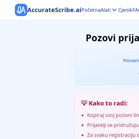
AccurateScribe.ai
Početna
Alati
Cjenik
FA
Pozovi prij
Pozvani 
💡 Kako to radi:
Kopiraj svoj pozivni lin
Prijatelji se pridružu
Za svaku registracij