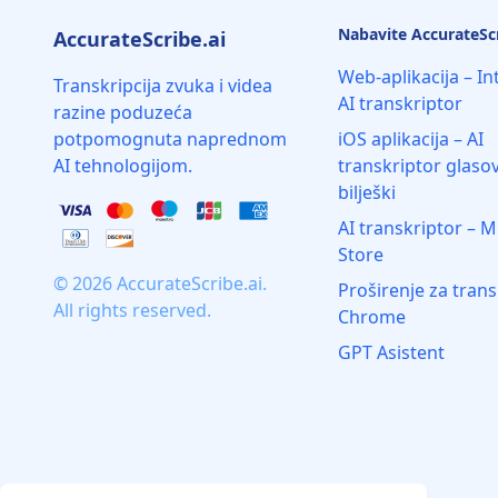
Nabavite AccurateScr
AccurateScribe.ai
Web-aplikacija – In
Transkripcija zvuka i videa
AI transkriptor
razine poduzeća
potpomognuta naprednom
iOS aplikacija – AI
AI tehnologijom.
transkriptor glaso
bilješki
AI transkriptor – M
Store
© 2026 AccurateScribe.ai.
Proširenje za trans
All rights reserved.
Chrome
GPT Asistent