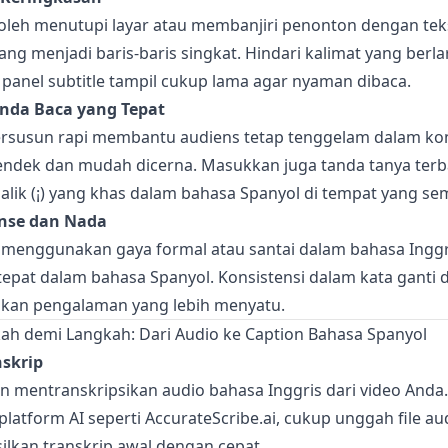
 boleh menutupi layar atau membanjiri penonton dengan tek
ang menjadi baris-baris singkat. Hindari kalimat yang berlar
 panel subtitle tampil cukup lama agar nyaman dibaca.
nda Baca yang Tepat
tersusun rapi membantu audiens tetap tenggelam dalam k
endek dan mudah dicerna. Masukkan juga tanda tanya terbal
alik (¡) yang khas dalam bahasa Spanyol di tempat yang se
ense dan Nada
a menggunakan gaya formal atau santai dalam bahasa Inggr
 tepat dalam bahasa Spanyol. Konsistensi dalam kata ganti 
kan pengalaman yang lebih menyatu.
h demi Langkah: Dari Audio ke Caption Bahasa Spanyol
skrip
n mentranskripsikan audio bahasa Inggris dari video Anda.
latform AI seperti
AccurateScribe.ai
, cukup unggah file au
lkan transkrip awal dengan cepat.