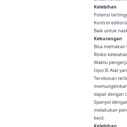
Kelebihan
Potensi tertin
Kontrol editori
Baik untuk nas
Kekurangan
Bisa memakan 
Risiko kelelaha
Waktu pengerja
Opsi B: Alat ya
Terobosan terb
memungkinkan s
dapat dengan c
Spanyol dengan
melakukan pen
kecil.
Kelebihan