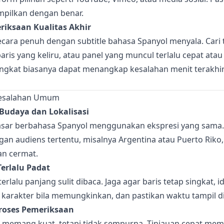
pilkan dengan benar.
iksaan Kualitas Akhir
ecara penuh dengan subtitle bahasa Spanyol menyala. Cari 
is yang keliru, atau panel yang muncul terlalu cepat atau
ngkat biasanya dapat menangkap kesalahan menit terakhi
Kesalahan Umum
udaya dan Lokalisasi
sar berbahasa Spanyol menggunakan ekspresi yang sama. J
an audiens tertentu, misalnya Argentina atau Puerto Riko,
an cermat.
Terlalu Padat
erlalu panjang sulit dibaca. Jaga agar baris tetap singkat, i
0 karakter bila memungkinkan, dan pastikan waktu tampil di
roses Pemeriksaan
s memang kuat, tetapi tidak sempurna. Tinjauan cepat me