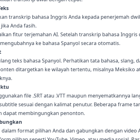
Teks
hkan transkrip bahasa Inggris Anda kepada penerjemah dwi
jika Anda fasih.
alkan fitur terjemahan AI. Setelah transkrip bahasa Inggris d
 mengubahnya ke bahasa Spanyol secara otomatis.
t
ulang teks bahasa Spanyol. Perhatikan tata bahasa, slang, 
 konten ditargetkan ke wilayah tertentu, misalnya Meksiko a
knya.
aktu
gunakan file .SRT atau .VTT maupun menyematkannya lan
subtitle sesuai dengan kalimat penutur. Beberapa frame t
an dapat membingungkan penonton.
abungkan
e dalam format pilihan Anda dan gabungkan dengan video 
orm pilihan seperti YouTube, Vimeo, atau media sosial. Pas