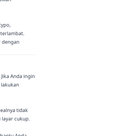
typo,
 terlambat.
r dengan
ika Anda ingin
 lakukan
dealnya tidak
 layar cukup.
mbantu Anda