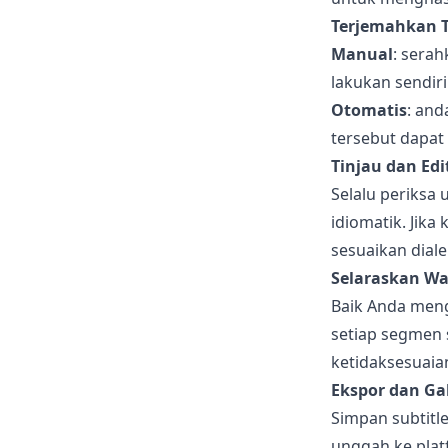
Terjemahkan 
Manual
: sera
lakukan sendiri 
Otomatis
: and
tersebut dapat
Tinjau dan Edi
Selalu periksa 
idiomatik. Jika
sesuaikan diale
Selaraskan W
Baik Anda meng
setiap segmen 
ketidaksesuai
Ekspor dan G
Simpan subtitl
unggah ke platf