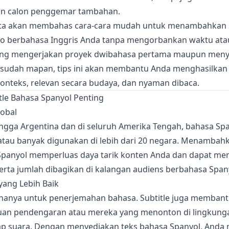
an calon penggemar tambahan.
kita akan membahas cara-cara mudah untuk menambahkan s
eo berbahasa Inggris Anda tanpa mengorbankan waktu ata
ang mengerjakan proyek dwibahasa pertama maupun me
g sudah mapan, tips ini akan membantu Anda menghasilkan 
konteks, relevan secara budaya, dan nyaman dibaca.
le Bahasa Spanyol Penting
lobal
ingga Argentina dan di seluruh Amerika Tengah, bahasa Sp
tau banyak digunakan di lebih dari 20 negara. Menambahk
panyol memperluas daya tarik konten Anda dan dapat me
erta jumlah dibagikan di kalangan audiens berbahasa Span
 yang Lebih Baik
 hanya untuk penerjemahan bahasa. Subtitle juga memban
an pendengaran atau mereka yang menonton di lingkunga
dap suara. Dengan menyediakan teks bahasa Spanyol, And