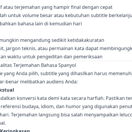
 atau terjemahan yang hampir final dengan cepat
ndah untuk volume besar atau kebutuhan subtitle berkelanj
hkan bahasa lain di kemudian hari
 mungkin mengandung sedikit ketidakakuratan
it, jargon teknis, atau permainan kata dapat membingungk
kan waktu untuk pengeditan dan pemeriksaan
litas Terjemahan Bahasa Spanyol
yang Anda pilih, subtitle yang dihasilkan harus memenuhi 
ar-benar melibatkan audiens Anda:
kstual
alkan konversi kata demi kata secara harfiah. Pastikan t
eferensi budaya, idiom, dan humor yang digunakan penu
-hari. Terjemahan langsung bisa salah menyampaikan leluco
al.
 Keringkasan