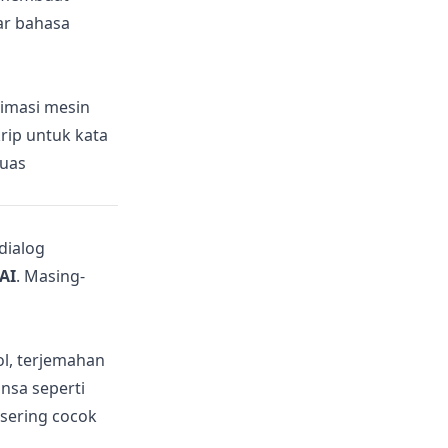
ar bahasa
imasi mesin
rip untuk kata
luas
dialog
AI
. Masing-
ol, terjemahan
nsa seperti
 sering cocok