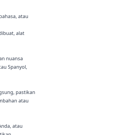
bahasa, atau
ibuat, alat
dan nuansa
tau Spanyol,
gsung, pastikan
ambahan atau
Anda, atau
tikan