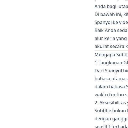
Anda bagi juta
Di bawah ini, 
Spanyol ke vid
Baik Anda sed
alur kerja yan
akurat secara 
Mengapa Subtit
1. Jangkauan G
Dari Spanyol h
bahasa utama a
dalam bahasa S
waktu tonton s
2. Aksesibilitas
Subtitle bukan
dengan ganggu
sensitif terha