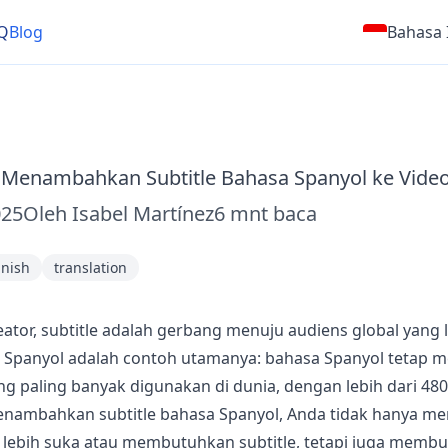
Q
Blog
Bahasa 
Menambahkan Subtitle Bahasa Spanyol ke Vide
025
Oleh
Isabel Martínez
6
mnt baca
nish
translation
ator, subtitle adalah gerbang menuju audiens global yang l
a Spanyol adalah contoh utamanya: bahasa Spanyol tetap m
g paling banyak digunakan di dunia, dengan lebih dari 480
enambahkan subtitle bahasa Spanyol, Anda tidak hanya m
lebih suka atau membutuhkan subtitle, tetapi juga memb