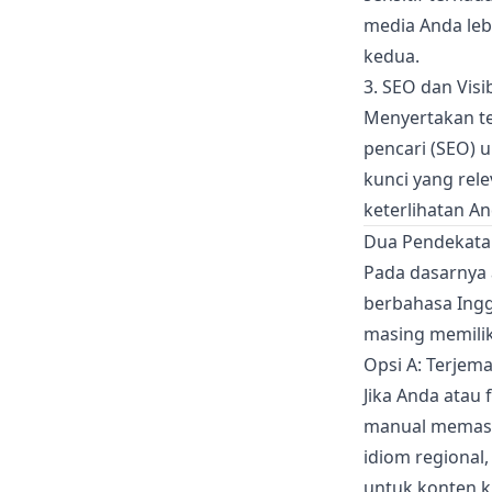
media Anda leb
kedua.
3. SEO dan Visib
Menyertakan te
pencari (SEO) 
kunci yang rel
keterlihatan A
Dua Pendekata
Pada dasarnya 
berbahasa Ingg
masing memilik
Opsi A: Terjem
Jika Anda atau 
manual memasti
idiom regional,
untuk konten k