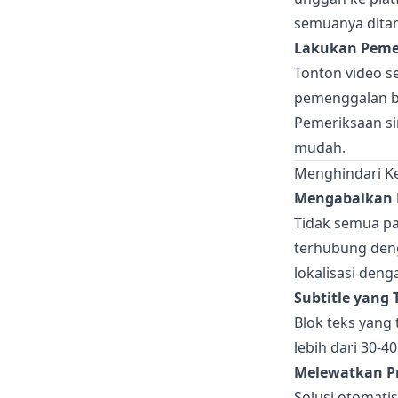
semuanya ditam
Lakukan Pemer
Tonton video s
pemenggalan bar
Pemeriksaan si
mudah.
Menghindari 
Mengabaikan B
Tidak semua pa
terhubung deng
lokalisasi deng
Subtitle yang 
Blok teks yang t
lebih dari 30-4
Melewatkan P
Solusi otomati