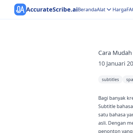
AccurateScribe.ai
Beranda
Alat
Harga
FA
Cara Mudah 
10 Januari 2
subtitles
spa
Bagi banyak kre
Subtitle bahas
satu bahasa yan
asli. Dengan m
penonton yang 