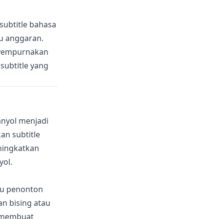
ubtitle bahasa
u anggaran.
nyempurnakan
subtitle yang
anyol menjadi
an subtitle
ningkatkan
yol.
tu penonton
n bising atau
a membuat