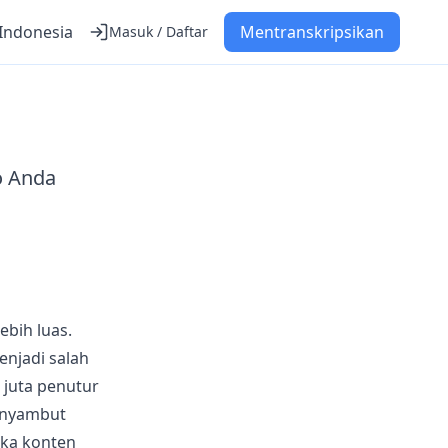
Indonesia
Mentranskripsikan
Masuk / Daftar
o Anda
ebih luas.
enjadi salah
 juta penutur
enyambut
uka konten