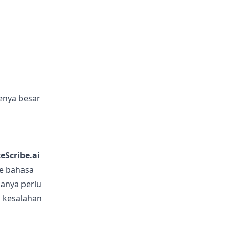
menya besar
g
eScribe.ai
e bahasa
anya perlu
 kesalahan