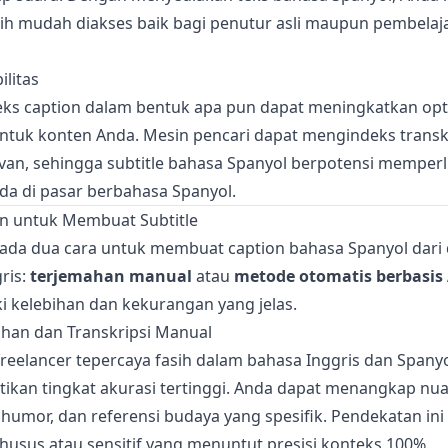
ih mudah diakses baik bagi penutur asli maupun pembelaj
ilitas
ks caption dalam bentuk apa pun dapat meningkatkan opt
untuk konten Anda. Mesin pencari dapat mengindeks transk
evan, sehingga subtitle bahasa Spanyol berpotensi memper
nda di pasar berbahasa Spanyol.
n untuk Membuat Subtitle
ada dua cara untuk membuat caption bahasa Spanyol dari 
ris:
terjemahan manual
atau
metode otomatis berbasis 
i kelebihan dan kekurangan yang jelas.
ahan dan Transkripsi Manual
freelancer tepercaya fasih dalam bahasa Inggris dan Spany
kan tingkat akurasi tertinggi. Anda dapat menangkap nua
 humor, dan referensi budaya yang spesifik. Pendekatan ini
husus atau sensitif yang menuntut presisi konteks 100%.