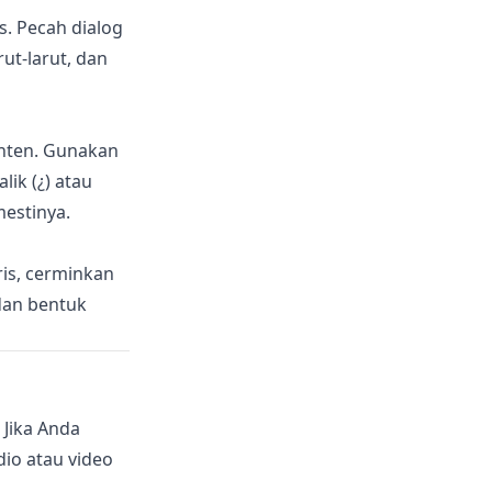
s. Pecah dialog
ut-larut, dan
onten. Gunakan
ik (¿) atau
mestinya.
is, cerminkan
dan bentuk
 Jika Anda
dio atau video