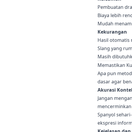
Pembuatan draf
Biaya lebih re
Mudah menamba
Kekurangan
Hasil otomatis
Slang yang rum
Masih dibutuh
Memastikan Kua
Apa pun metode 
dasar agar ben
Akurasi Konte
Jangan mengand
mencerminkan r
Spanyol sehari
ekspresi inform
Kejelasan dan