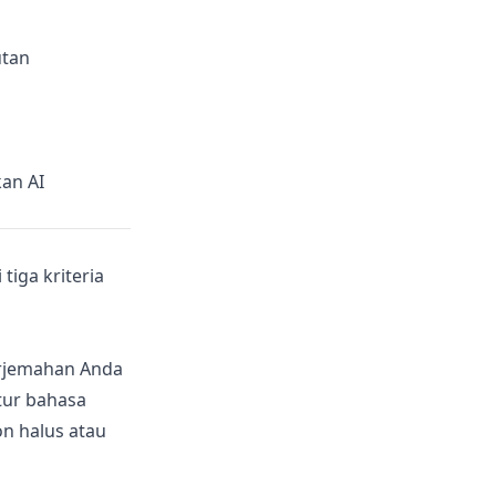
utan
an AI
tiga kriteria
erjemahan Anda
tur bahasa
n halus atau