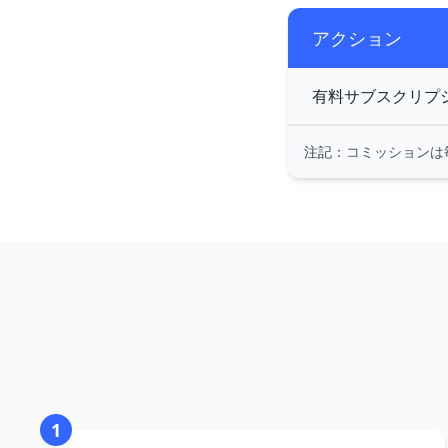
アクション
有料サブスクリプ
注記：
コミッションは
1