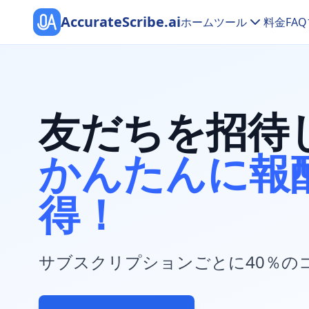
AccurateScribe.ai
ホーム
ツール
料金
FAQ
友だちを招待
かんたんに報
得！
サブスクリプションごとに40％の