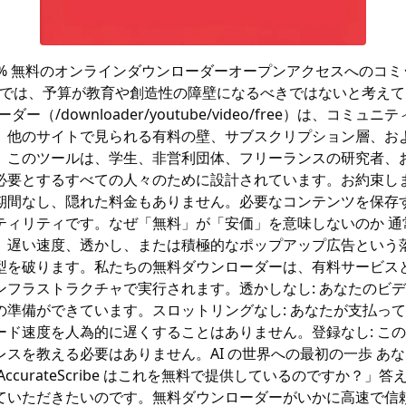
00% 無料のオンラインダウンローダーオープンアクセスへのコ
ribe.ai では、予算が教育や創造性の障壁になるべきではないと考
ローダー（/downloader/youtube/video/free）は、コミ
、他のサイトで見られる有料の壁、サブスクリプション層、お
。このツールは、学生、非営利団体、フリーランスの研究者、
必要とするすべての人々のために設計されています。お約束し
期間なし、隠れた料金もありません。必要なコンテンツを保存
ティリティです。なぜ「無料」が「安価」を意味しないのか 通
、遅い速度、透かし、または積極的なポップアップ広告という
型を破ります。私たちの無料ダウンローダーは、有料サービス
ンフラストラクチャで実行されます。透かしなし: あなたのビ
の準備ができています。スロットリングなし: あなたが支払っ
ード速度を人為的に遅くすることはありません。登録なし: こ
レスを教える必要はありません。AI の世界への最初の一歩 あ
ccurateScribe はこれを無料で提供しているのですか？」
ていただきたいのです。無料ダウンローダーがいかに高速で信