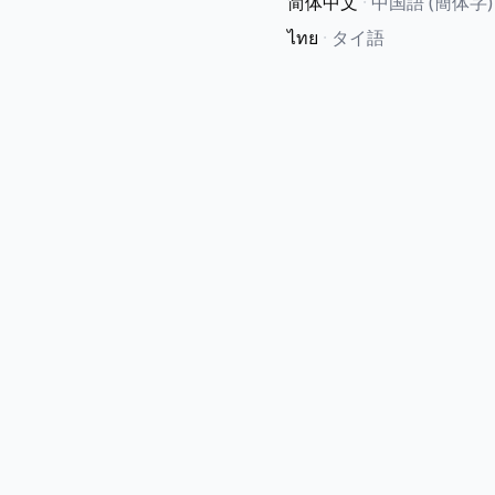
简体中文
·
中国語 (簡体字)
ไทย
·
タイ語