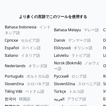
より多くの言語でこのツールを使用する
Bahasa Indonesia
·
インド
Bahasa Melayu
·
マレー語
C
ネシア語
Српски
·
セルビア語
Dansk
·
デンマーク語
D
Español
·
スペイン語
Ελληνικά
·
ギリシャ語
F
Italiano
·
イタリア語
Latviešu
·
ラトビア語
L
Norsk (Bokmål)
·
ノルウェ
Nederlands
·
オランダ語
O
ー語
Português
·
ポルトガル語
Русский
·
ロシア語
R
Slovenčina
·
スロバキア語
Slovenščina
·
スロベニア語
S
Tiếng Việt
·
ベトナム語
Türkçe
·
トルコ語
У
한국어
·
韓国語
العربية
·
アラビア語
Б