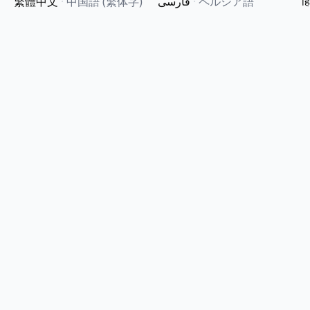
繁體中文
·
中国語 (繁体字)
فارسی
·
ペルシア語
हि