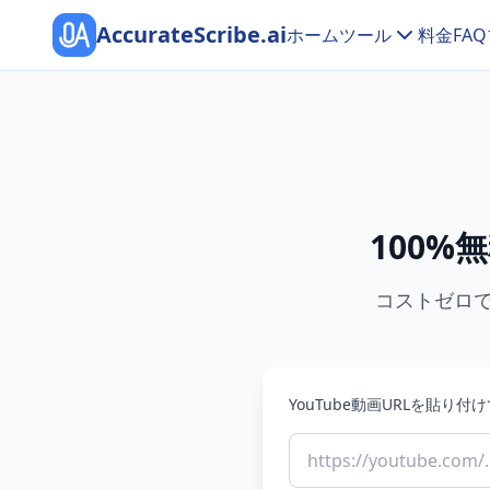
AccurateScribe.ai
ホーム
ツール
料金
FAQ
100%
コストゼロで
YouTube動画URLを貼り
https://youtube.com/..