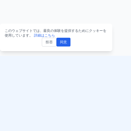
このウェブサイトでは、最良の体験を提供するためにクッキーを
使用しています。
詳細はこちら
拒否
同意
AccurateScribe.ai 
AccurateScribe.ai
ウェブアプリ – オ
高度なAI技術で実現するエンタ
字起こしツール
ープライズグレードの音声・ビ
デオ文字起こし。
iOSアプリ – AI
こし
AI文字起こし – Micr
Store