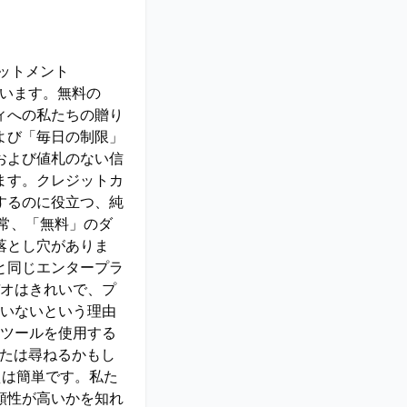
ミットメント
えています。無料の
ュニティへの私たちの贈り
よび「毎日の制限」
および値札のない信
ます。クレジットカ
するのに役立つ、純
常、「無料」のダ
落とし穴がありま
と同じエンタープラ
デオはきれいで、プ
ていないという理由
のツールを使用する
なたは尋ねるかもし
答えは簡単です。私た
頼性が高いかを知れ