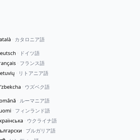
atalà
·
カタロニア語
eutsch
·
ドイツ語
rançais
·
フランス語
ietuvių
·
リトアニア語
ʻzbekcha
·
ウズベク語
omână
·
ルーマニア語
uomi
·
フィンランド語
країнська
·
ウクライナ語
ългарски
·
ブルガリア語