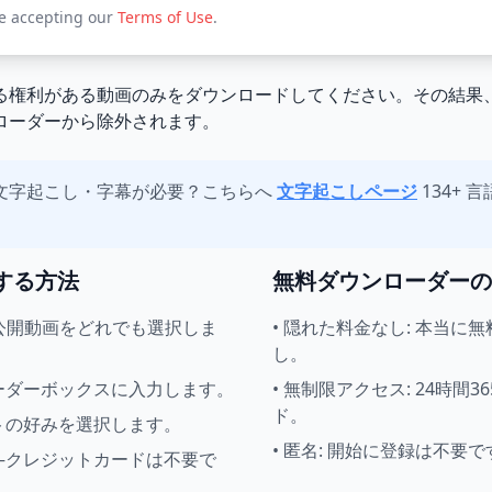
re accepting our
Terms of Use
.
る権利がある動画のみをダウンロードしてください。その結果
ローダーから除外されます。
文字起こし・字幕が必要？こちらへ
文字起こしページ
134+ 
する方法
無料ダウンローダーの
eの公開動画をどれでも選択しま
•
隠れた料金なし: 本当に
し。
ローダーボックスに入力します。
•
無制限アクセス: 24時間
ド。
ットの好みを選択します。
•
匿名: 開始に登録は不要で
存—クレジットカードは不要で