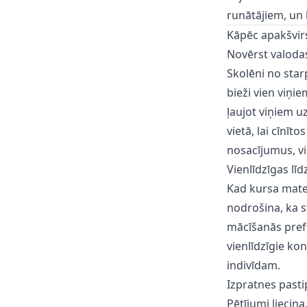
runātājiem, un
Kāpēc apakšvirs
Novērst valoda
Skolēni no sta
bieži vien viņi
ļaujot viņiem u
vietā, lai cīnīt
nosacījumus, vi
Vienlīdzīgas lī
Kad kursa mater
nodrošina, ka s
mācīšanās prefe
vienlīdzīgie ko
indivīdam.
Izpratnes past
Pētījumi liecina