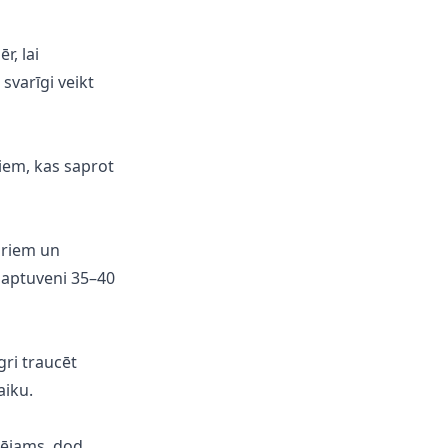
, lai
svarīgi veikt
riem, kas saprot
toriem un
z aptuveni 35–40
gri traucēt
aiku.
pējams, dod