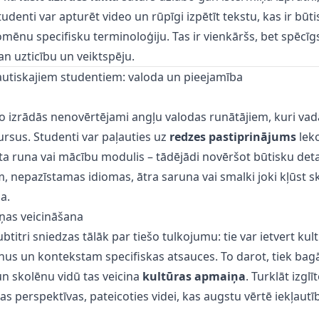
denti var apturēt video un rūpīgi izpētīt tekstu, kas ir būtis
omēnu specifisku terminoloģiju. Tas ir vienkāršs, bet spēcīg
gan uzticību un veiktspēju.
autiskajiem studentiem: valoda un pieejamība
a
eo izrādās nenovērtējami angļu valodas runātājiem, kuri va
rsus. Studenti var paļauties uz
redzes pastiprinājums
lekc
stīta runa vai mācību modulis – tādējādi novēršot būtisku det
, nepazīstamas idiomas, ātra saruna vai smalki joki kļūst sk
a.
ņas veicināšana
titri sniedzas tālāk par tiešo tulkojumu: tie var ietvert kul
ienus un kontekstam specifiskas atsauces. To darot, tiek bag
 un skolēnu vidū tas veicina
kultūras apmaiņa
. Turklāt izglī
as perspektīvas, pateicoties videi, kas augstu vērtē iekļautī