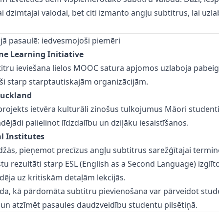
 dzimtajai valodai, bet citi izmanto angļu subtitrus, lai uzl
jā pasaulē: iedvesmojoši piemēri
ne Learning Initiative
titru ieviešana lielos MOOC satura apjomos uzlaboja pabei
paši starp starptautiskajām organizācijām.
Auckland
ojekts ietvēra kulturāli zinošus tulkojumus Māori student
ādējādi palielinot līdzdalību un dziļāku iesaistīšanos.
l Institutes
žās, pieņemot precīzus angļu subtitrus sarežģītajai terminol
stu rezultāti starp ESL (English as a Second Language) izglīt
dēja uz kritiskām detaļām lekcijās.
āda, kā pārdomāta subtitru pievienošana var pārveidot stud
un atzīmēt pasaules daudzveidību studentu pilsētiņā.