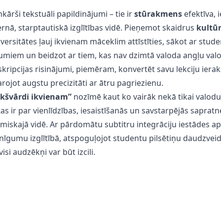
nkārši tekstuāli papildinājumi – tie ir
stūrakmens
efektīva, 
ā, starptautiskā izglītības vidē. Pieņemot skaidrus
kultūr
versitātes ļauj ikvienam māceklim attīstīties, sākot ar stud
umiem un beidzot ar tiem, kas nav dzimtā valoda angļu val
skripcijas risinājumi, piemēram,
konvertēt savu lekciju iera
arojot augstu precizitāti ar ātru pagriezienu.
ekšvārdi ikvienam”
nozīmē kaut ko vairāk nekā tikai valodu
as ir par vienlīdzības, iesaistīšanās un savstarpējās saprat
miskajā vidē. Ar pārdomātu subtitru integrāciju iestādes 
nīgumu izglītībā, atspoguļojot studentu pilsētiņu daudzvei
isi audzēkņi var būt izcili.