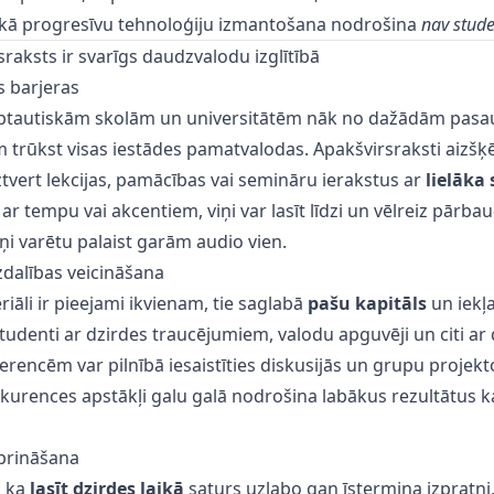
 kā progresīvu tehnoloģiju izmantošana nodrošina
nav stud
raksts ir svarīgs daudzvalodu izglītībā
s barjeras
rptautiskām skolām un universitātēm nāk no dažādām pasau
em trūkst visas iestādes pamatvalodas. Apakšvirsraksti aizšķē
ztvert lekcijas, pamācības vai semināru ierakstus ar
lielāka
os ar tempu vai akcentiem, viņi var lasīt līdzi un vēlreiz pārbau
ņi varētu palaist garām audio vien.
dzdalības veicināšana
iāli ir pieejami ikvienam, tie saglabā
pašu kapitāls
un iekļa
tudenti ar dzirdes traucējumiem, valodu apguvēji un citi a
rencēm var pilnībā iesaistīties diskusijās un grupu projekto
nkurences apstākļi galu galā nodrošina labākus rezultātus 
iprināšana
, ka
lasīt dzirdes laikā
saturs uzlabo gan īstermiņa izpratni