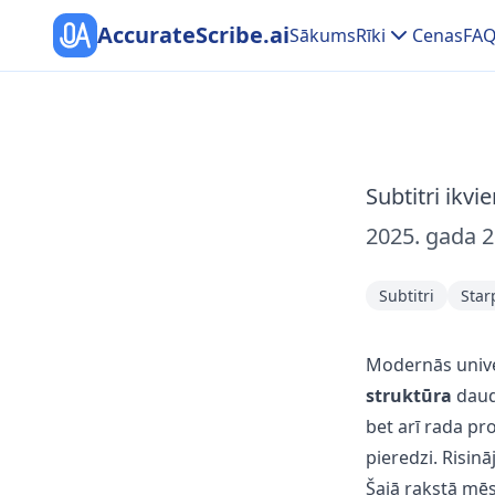
AccurateScribe.ai
Sākums
Rīki
Cenas
FAQ
Subtitri ikvi
2025. gada 2
Subtitri
Star
Modernās univer
struktūra
daudz
bet arī rada pr
pieredzi. Risin
Šajā rakstā mēs