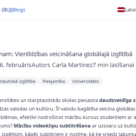
 (BUJ)
Blogs
Latv
enam: Vienlīdzības veicināšana globālajā izglītībā
6. februāris
Autors
Carla Martinez
7
min lasīšanai
ptautiskā izglītība
Pieejamība
Universitātes
sitātes un starptautiskās skolas piesaista
daudzveidīga 
as valodas un kultūru. Šī valodu bagātība veicina globālas
oblēmas, efektīvi nodrošinot mācību kursus studentiem ar a
ājums?
Mācību videoklipu subtitrēšana
ar uzsvaru uz kultū
 izpētīsim, kāpēc subtitriem ir nozīme, kā tie sniedz labum