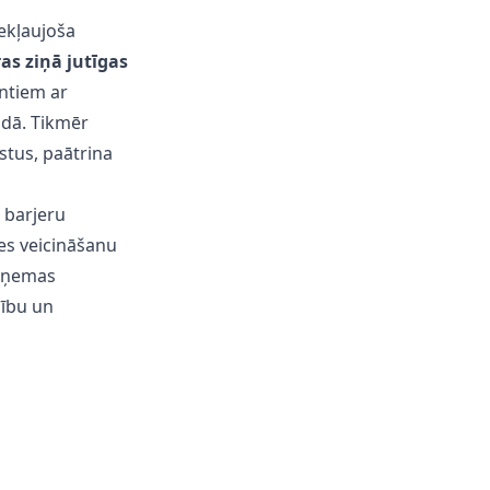
iekļaujoša
as ziņā jutīgas
entiem ar
odā. Tikmēr
kstus
, paātrina
 barjeru
nes veicināšanu
apņemas
dību un