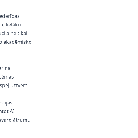
iederības
, lielāku
ija ne tikai
vo akadēmisko
erina
 tēmas
espēj uztvert
pcijas
tot AI
dzsvaro ātrumu