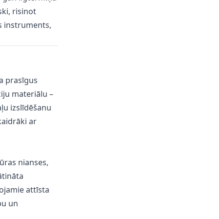
ki, risinot
s instruments,
da prasīgus
iju materiālu –
aļu izslīdēšanu
aidrāki ar
tūras nianses,
ātināta
tojamie attīsta
bu un