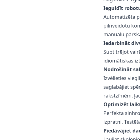
Ieguldīt robotu
Automatizēta p
pilnveidotu kon
manuālu pārska
Iedarbināt di
Subtitrējot vai
idiomātiskas iz
Nodrošināt sa
Izvēlieties vie
saglabājiet spē
rakstzīmēm, ļauj
Optimizēt laik
Perfekta sinhro
izpratni. Testē
Piedāvājiet da
Ļaujiet skolēni