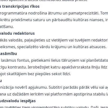
 transkripcijas rīkos
rogrammatūra nodrošina ātrumu un pamatprecizitāti. Tomēr
krētu priekšmetu saturu un pārbaudītu kultūras nianses, ir 
tīšanu.
vvalodu redaktorus
rākās valodās, paļaujieties uz vietējiem vai tuvējiem redakto
teiksmes, specializēto vārdu krājumu un kultūras atsauces.
lasāmību
gli lasāmus fontus, pietiekami lielus tālruņiem vai planšetda
cīgu kontrastu. Ierobežojiet katru apakšvirsraksta līniju līd
ot skatītājiem bez piepūles sekot līdzi.
u
nizācija novērš apjukumu. Subtitri parādās pārāk vēlu vai a
šana uz dažādām ierīcēm vai platformām apstiprina stabilu l
udzvalodu iespējas
em izvēlēties tiem vispiemērotāko subtitru valodu. Daži, ies