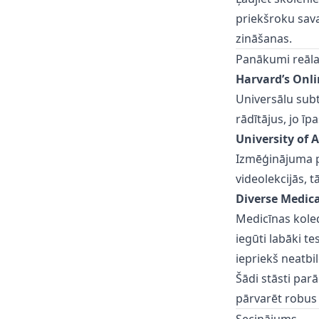
priekšroku savai
zināšanas.
Panākumi reāla
Harvard’s Onli
Universālu sub
rādītājus, jo ī
University of 
Izmēģinājuma pr
videolekcijās, t
Diverse Medica
Medicīnas koled
iegūti labāki te
iepriekš neatbil
Šādi stāsti par
pārvarēt robus 