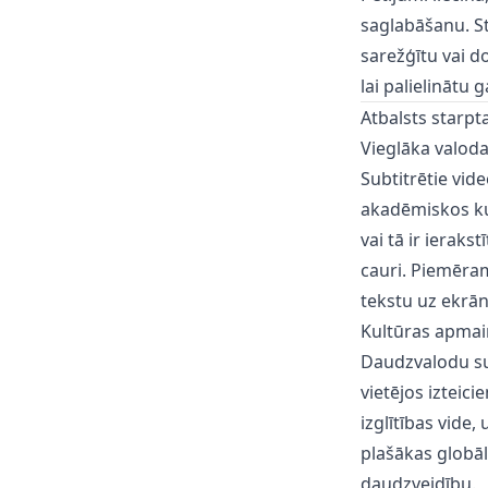
saglabāšanu. Stu
sarežģītu vai d
lai palielinātu 
Atbalsts starpt
Vieglāka valod
Subtitrētie vid
akadēmiskos ku
vai tā ir ierak
cauri. Piemēram
tekstu uz ekrān
Kultūras apmai
Daudzvalodu sub
vietējos izteic
izglītības vide,
plašākas globāl
daudzveidību.