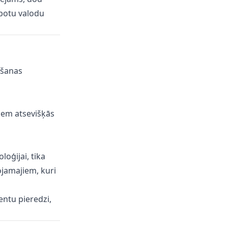
abotu valodu
gšanas
iem atsevišķās
oģijai, tika
ojamajiem, kuri
entu pieredzi,