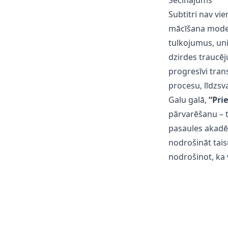
Secinājums
Subtitri nav vie
mācīšana modern
tulkojumus, uni
dzirdes traucēj
progresīvi tran
procesu, līdzsv
Galu galā,
“Pri
pārvarēšanu – t
pasaules akadē
nodrošināt tais
nodrošinot, ka v