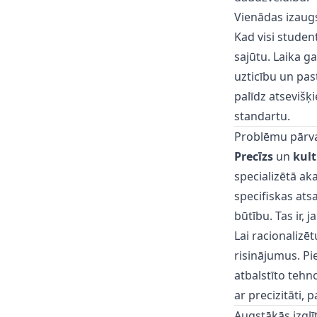
Vienādas izaug
Kad visi studen
sajūtu. Laika g
uzticību un pas
palīdz atseviš
standartu.
Problēmu pārva
Precīzs
un
kult
specializētā ak
specifiskas atsa
būtību. Tas ir,
Lai racionalizē
risinājumus. Pi
atbalstīto tehn
ar precizitāti,
Augstākās izglī