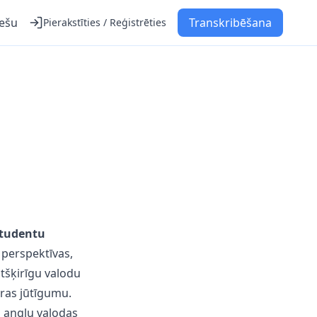
iešu
Transkribēšana
Pierakstīties / Reģistrēties
studentu
 perspektīvas,
tšķirīgu valodu
ras jūtīgumu.
u angļu valodas