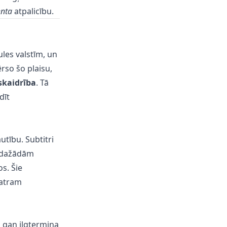
enta
atpalicību.
les valstīm, un
rso šo plaisu,
 skaidrība
. Tā
dīt
utību. Subtitri
r dažādām
s. Šie
katram
, gan ilgtermiņa