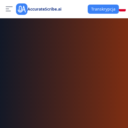
AccurateScribe.ai
Transkrypcja