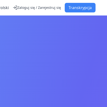
olski
Transkrypcja
Zaloguj się / Zarejestruj się