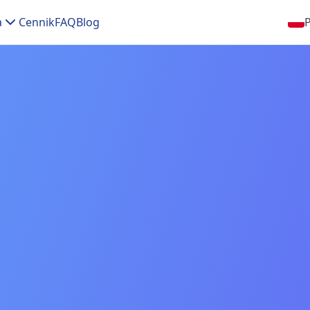
a
Cennik
FAQ
Blog
P