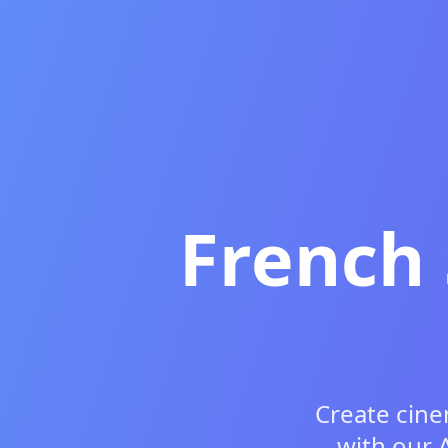
French 
Create cine
with our 