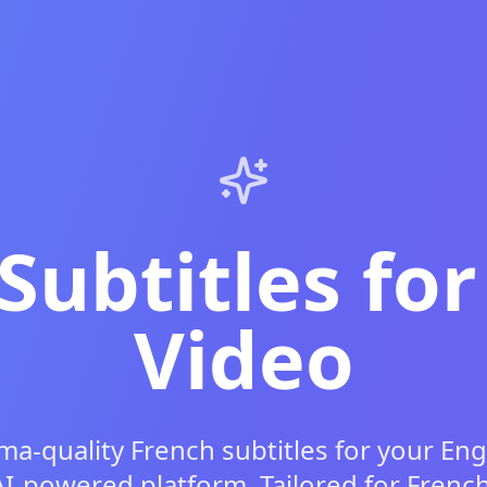
Subtitles for
Video
ma-quality French subtitles for your Eng
AI-powered platform. Tailored for French 