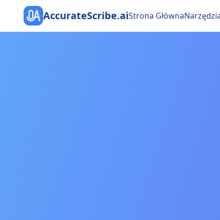
AccurateScribe.ai
Strona Główna
Narzędzi