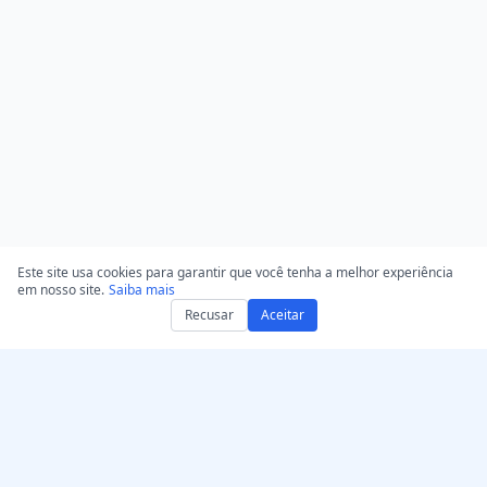
Este site usa cookies para garantir que você tenha a melhor experiência
em nosso site.
Saiba mais
Recusar
Aceitar
Obtenha AccurateScribe.ai
AccurateScribe.ai
Aplicativo Web –
Transcrição de áudio e
Transcritor de IA Online