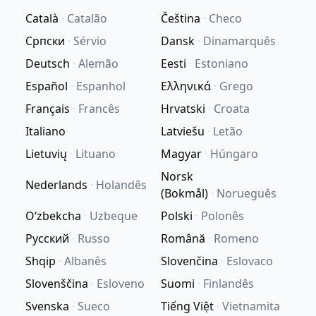
Català
·
Catalão
Čeština
·
Checo
Српски
·
Sérvio
Dansk
·
Dinamarquês
Deutsch
·
Alemão
Eesti
·
Estoniano
Español
·
Espanhol
Ελληνικά
·
Grego
Français
·
Francês
Hrvatski
·
Croata
Italiano
Latviešu
·
Letão
Lietuvių
·
Lituano
Magyar
·
Húngaro
Norsk
Nederlands
·
Holandês
(Bokmål)
·
Norueguês
Oʻzbekcha
·
Uzbeque
Polski
·
Polonês
Русский
·
Russo
Română
·
Romeno
Shqip
·
Albanês
Slovenčina
·
Eslovaco
Slovenščina
·
Esloveno
Suomi
·
Finlandês
Svenska
·
Sueco
Tiếng Việt
·
Vietnamita