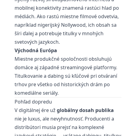
mobilnej konektivity znamená rastúci hlad po
médiách. Ako rastú miestne filmové odvetvia,
napríklad nigerijský Nollywood, ich obsah sa
šíri ďalej a potrebuje titulky v mnohých
svetových jazykoch.
Východná Európa
Miestne produkčné spoločnosti obsluhujú
domáce aj západné streamingové platformy.
Titulkovanie a dabing sú kľúčové pri otváraní
trhov pre všetko od historických drám po
komediálne seriály.
Pohľad dopredu
V digitálnej ére už
globálny dosah publika
nie je luxus, ale nevyhnutnosť. Producenti a
distribútori musia prejsť na komplexné
jazykové stratégie — vrátane dabingu, titulkov