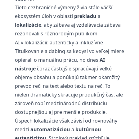
Tieto cezhraničné výmeny živia stále väčší
ekosystém úloh v oblasti
prekladu
a
lokalizácie
, aby zábava aj vzdelávacia zábava
rezonovali s rôznorodým publikom.
AI v lokalizácii: autenticky a inkluzívne
Titulkovanie a dabing sa kedysi vo veľkej miere
opierali o manuálnu prácu, no dnes
AI
nástroje
čoraz častejšie spracúvajú veľké
objemy obsahu a ponúkajú takmer okamžitý
prevod reči na text alebo textu na reč. To
nielen dramaticky skracuje produkčný čas, ale
zároveň robí medzinárodnú distribúciu
dostupnejšou aj pre menšie produkcie.
Úspech lokalizácie však závisí od rovnováhy
medzi
automatizáciou
a
kultúrnou
autenticitou
. Strojový preklad zrýchľuje