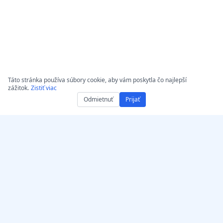
Táto stránka používa súbory cookie, aby vám poskytla čo najlepší
zážitok.
Zistiť viac
Odmietnuť
Prijať
Získajte AccurateScribe.ai
AccurateScribe.ai
Webová aplikácia – Online
Podniková úroveň prepisu
AI prepisovač
audia a videa, poháňaná
pokročilou AI
iOS aplikácia – AI prepis
technológiou.
hlasových poznámok