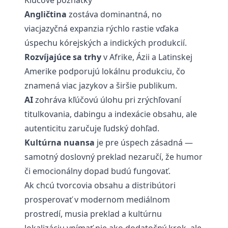
Kľúčové poznatky
Angličtina
zostáva dominantná, no
viacjazyčná expanzia rýchlo rastie vďaka
úspechu kórejských a indických produkcií.
Rozvíjajúce sa trhy
v Afrike, Ázii a Latinskej
Amerike podporujú lokálnu produkciu, čo
znamená viac jazykov a širšie publikum.
AI
zohráva kľúčovú úlohu pri zrýchľovaní
titulkovania, dabingu a indexácie obsahu, ale
autenticitu zaručuje ľudský dohľad.
Kultúrna nuansa
je pre úspech zásadná —
samotný doslovný preklad nezaručí, že humor
či emocionálny dopad budú fungovať.
Ak chcú tvorcovia obsahu a distribútori
prosperovať v modernom mediálnom
prostredí, musia preklad a kultúrnu