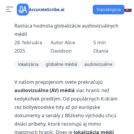
AccurateScribe.ai
Transkripcia
Rastúca hodnota globalizácie audiovizuálnych
médií
28. februára
Autor
Alice
5
min
2025
Davidson
čítania
lokalizácia
globálne médiá
audiovizuálne
V našom prepojenom svete prekračujú
audiovizuálne (AV) médiá
viac hraníc než
kedykoľvek predtým. Od populárnych K-drám
cez bollywoodske hity až po európske
dokumenty a seriály z Blízkeho východu chcú
diváci príbehy, ktoré rezonujú aj mimo
miestnych hraníc. Dnes je
lokalizácia médií