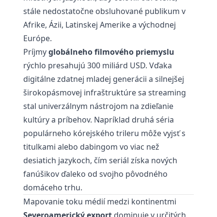
stále nedostatočne obsluhované publikum v
Afrike, Ázii, Latinskej Amerike a východnej
Európe.
Príjmy
globálneho filmového priemyslu
rýchlo presahujú 300 miliárd USD. Vďaka
digitálne zdatnej mladej generácii a silnejšej
širokopásmovej infraštruktúre sa streaming
stal univerzálnym nástrojom na zdieľanie
kultúry a príbehov. Napríklad druhá séria
populárneho kórejského trileru môže vyjsť s
titulkami alebo dabingom vo viac než
desiatich jazykoch, čím seriál získa nových
fanúšikov ďaleko od svojho pôvodného
domáceho trhu.
Mapovanie toku médií medzi kontinentmi
Severoamerický export
dominuje v určitých