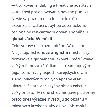
— titulkovanie, dabing a kreatívna adaptácia
— kľúčová pre oslovovanie nového publika.
Nižšie sa pozrieme na to, ako kultúrna
expanzia a rastúci dopyt po autentickom,
regionálne relevantnom obsahu poháňajú
globalizáciu AV médií
.
Celosvetový rast rozmanitého AV obsahu
Nie je tajomstvom, že
angličtina
historicky
dominovala globálnemu exportu médií vďaka
veľkým filmovým štúdiám a streamingovým
gigantom. Trvalý úspech kórejských drám
alebo indických filmových eposov však
ukazuje, že pre viacjazyčný obsah existuje
veľký priestor. Mnohé streamingové platformy
preto dnes výrazne investujú do obsahu v
miestnych jazykoch, aby oslovili obrovské,