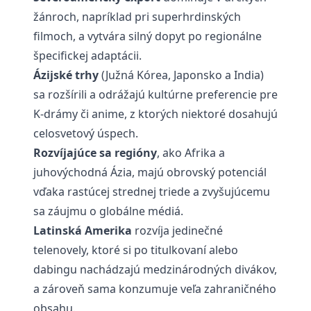
žánroch, napríklad pri superhrdinských
filmoch, a vytvára silný dopyt po regionálne
špecifickej adaptácii.
Ázijské trhy
(Južná Kórea, Japonsko a India)
sa rozšírili a odrážajú kultúrne preferencie pre
K-drámy či anime, z ktorých niektoré dosahujú
celosvetový úspech.
Rozvíjajúce sa regióny
, ako Afrika a
juhovýchodná Ázia, majú obrovský potenciál
vďaka rastúcej strednej triede a zvyšujúcemu
sa záujmu o globálne médiá.
Latinská Amerika
rozvíja jedinečné
telenovely, ktoré si po titulkovaní alebo
dabingu nachádzajú medzinárodných divákov,
a zároveň sama konzumuje veľa zahraničného
obsahu.