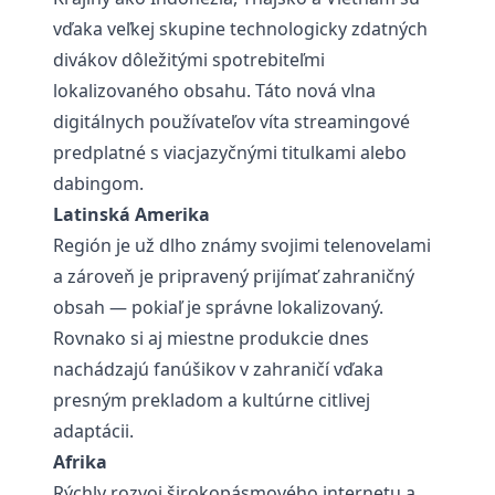
vďaka veľkej skupine technologicky zdatných
divákov dôležitými spotrebiteľmi
lokalizovaného obsahu. Táto nová vlna
digitálnych používateľov víta streamingové
predplatné s viacjazyčnými titulkami alebo
dabingom.
Latinská Amerika
Región je už dlho známy svojimi telenovelami
a zároveň je pripravený prijímať zahraničný
obsah — pokiaľ je správne lokalizovaný.
Rovnako si aj miestne produkcie dnes
nachádzajú fanúšikov v zahraničí vďaka
presným prekladom a kultúrne citlivej
adaptácii.
Afrika
Rýchly rozvoj širokopásmového internetu a