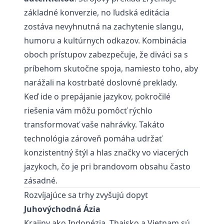
základné konverzie, no ľudská editácia
zostáva nevyhnutná na zachytenie slangu,
humoru a kultúrnych odkazov. Kombinácia
oboch prístupov zabezpečuje, že diváci sa s
príbehom skutočne spoja, namiesto toho, aby
narážali na kostrbaté doslovné preklady.
Keď ide o prepájanie jazykov, pokročilé
riešenia vám môžu pomôcť rýchlo
transformovať vaše nahrávky
. Takáto
technológia zároveň pomáha udržať
konzistentný štýl a hlas značky vo viacerých
jazykoch, čo je pri brandovom obsahu často
zásadné.
Rozvíjajúce sa trhy zvyšujú dopyt
Juhovýchodná Ázia
Krajiny ako Indonézia, Thajsko a Vietnam sú