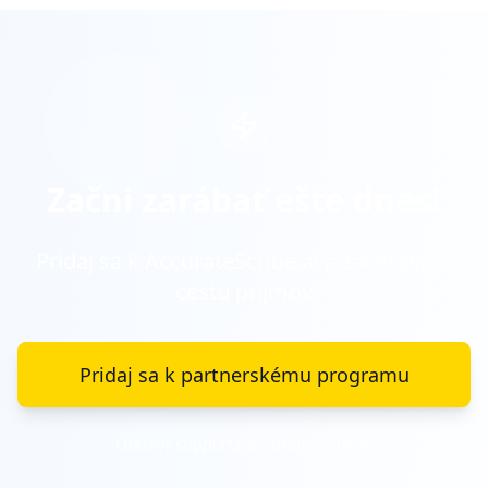
Začni zarábať ešte dnes!
Pridaj sa k AccurateScribe.ai a začni svoju
cestu príjmov
Pridaj sa k partnerskému programu
Otázky? support@accuratescribe.ai