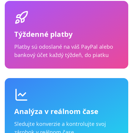
Týždenné platby
Platby sú odoslané na váš PayPal alebo
bankový účet každý týždeň, do piatku
Analýza v reálnom čase
Sledujte konverzie a kontrolujte svoj
zárobok v reálnom čase