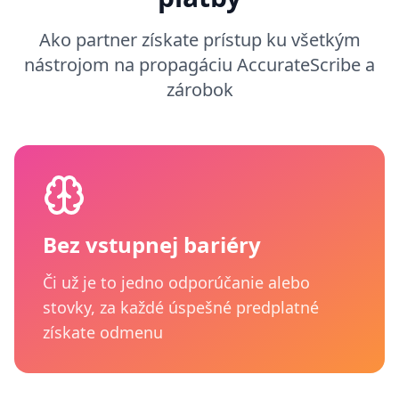
Ako partner získate prístup ku všetkým
nástrojom na propagáciu AccurateScribe a
zárobok
Bez vstupnej bariéry
Či už je to jedno odporúčanie alebo
stovky, za každé úspešné predplatné
získate odmenu