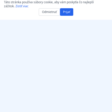
Táto stránka používa súbory cookie, aby vám poskytla čo najlepší
zážitok.
Zistiť viac
Odmietnuť
Prijať
Získajte AccurateScribe.ai
AccurateScribe.ai
Webová aplikácia – Online
Podniková úroveň prepisu
AI prepisovač
audia a videa, poháňaná
pokročilou AI
iOS aplikácia – AI prepis
technológiou.
hlasových poznámok
AI Transkriptor –
Microsoft Store
Prepisovacie rozšírenie
© 2026 AccurateScribe.ai.
pre Chrome
All rights reserved.
GPT asistent