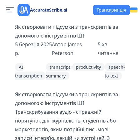
AccurateScribe.ai
Транскрипція
Як створювати підсумки з транскриптів за
допомогою інструментів ШІ
5 березня 2025
Автор
James
5
хв
р.
Peterson
читання
AI
transcript
productivity
speech-
transcription
summary
to-text
Як створювати підсумки з транскриптів за
допомогою інструментів ШІ
Транскрибування аудіо - справжній
порятунок для журналістів, студентів або
маркетологів, яким потрібні письмові
записи інтерв’ю, лекцій чи зустрічей. З