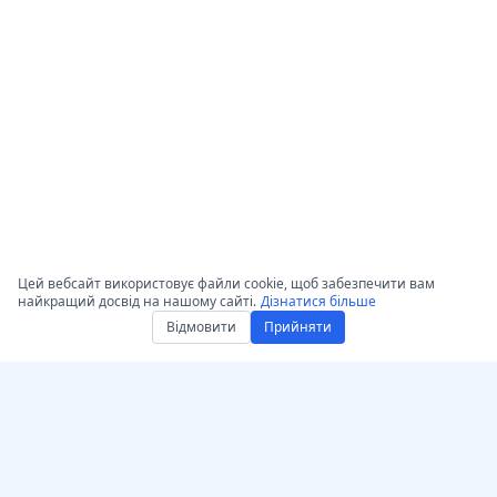
Цей вебсайт використовує файли cookie, щоб забезпечити вам
найкращий досвід на нашому сайті.
Дізнатися більше
Відмовити
Прийняти
Отримати AccurateScribe.ai
AccurateScribe.ai
Вебдодаток – Онлайн AI
Транскрипція аудіо та