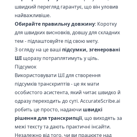
швидкий перегляд гарантує, що він уловив
найважливіше.
Обирайте правильну довжину
: Коротку
для швидких висновків, довшу для складних
тем - підлаштовуйте під свою мету.
З огляду на це ваші
підсумки, згенеровані
ШІ
щоразу потраплятимуть у ціль.
Підсумок
Використовувати ШІ для створення
підсумків транскриптів - це як мати
особистого асистента, який читає швидко й
одразу переходить до суті. AccurateScribe.ai
робить це просто, надаючи
швидкі
рішення для транскрипції
, що виходять за
межі тексту та дають практичні інсайти.
Незалежно від того, чи ви працюєте над