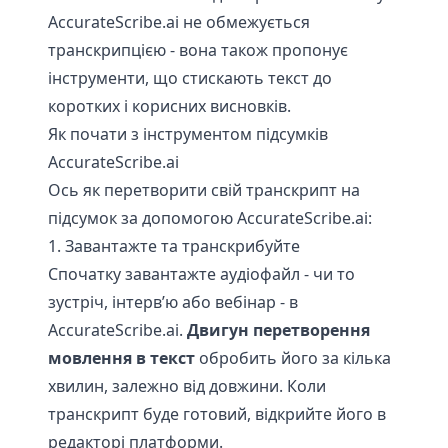
AccurateScribe.ai не обмежується
транскрипцією - вона також пропонує
інструменти, що стискають текст до
коротких і корисних висновків.
Як почати з інструментом підсумків
AccurateScribe.ai
Ось як перетворити свій транскрипт на
підсумок за допомогою AccurateScribe.ai:
1. Завантажте та транскрибуйте
Спочатку завантажте аудіофайл - чи то
зустріч, інтерв’ю або вебінар - в
AccurateScribe.ai.
Двигун перетворення
мовлення в текст
обробить його за кілька
хвилин, залежно від довжини. Коли
транскрипт буде готовий, відкрийте його в
редакторі платформи.