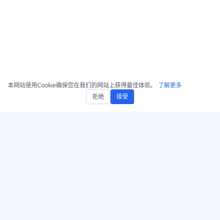
本网站使用Cookie确保您在我们的网站上获得最佳体验。
了解更多
拒绝
接受
获取 AccurateScribe.ai
AccurateScribe.ai
网页应用 – 在线 AI 转录器
由先进的AI技术驱动的企业
级音频和视频转录。
iOS 应用 – AI 语音笔记转写
器
AI 转录器 – Microsoft