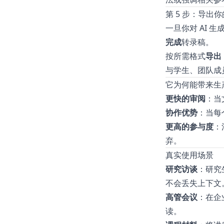
第 5 步：导出
一旦你对 AI 
完成
转录稿。
按所需格式
导出
与学生、团队成
它为何能带来生
更快的审阅
：当
协作优势
：当每
更高的参与度
：
弃。
真实使用场景
研究访谈
：研究
不会丢失上下文
高管会议
：在企
读。