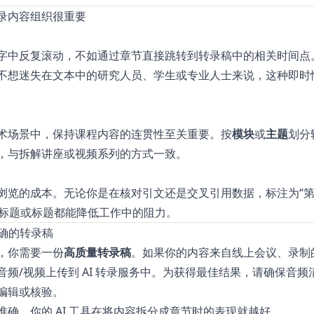
录内容组织很重要
字中反复滚动，不如通过章节直接跳转到转录稿中的相关时间点
不想迷失在文本中的研究人员、学生或专业人士来说，这种即时
术场景中，保持课程内容的连贯性至关重要。按
模块
或
主题
划分
，与拆解讲座或视频系列的方式一致。
览的成本。无论你是在核对引文还是交叉引用数据，标注为“第 1
的副标题或标题都能降低工作中的阻力。
准确的转录稿
，你需要一份
高质量转录稿
。如果你的内容来自线上会议、录制
音频/视频上传到 AI 转录服务中。为获得最佳结果，请确保音频
编辑或核验。
准确，你的 AI 工具在将内容拆分成章节时的表现就越好。