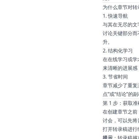
为什么章节对转
1. 快速导航
与其在无尽的文
讨论关键部分而
升。
2. 结构化学习
在在线学习或学
来清晰的进展感
3. 节省时间
章节减少了重复浏
点”或“结论”
第 1 步：获取
在创建章节之前
讨会，可以先将
打开转录稿进行
提示
：转录稿越