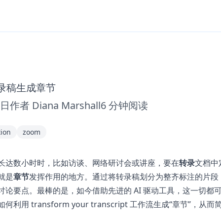
转录稿生成章节
2日
作者
Diana Marshall
6
分钟阅读
tion
zoom
长达数小时时，比如访谈、网络研讨会或讲座，要在
转录
文档中
就是
章节
发挥作用的地方。通过将转录稿划分为整齐标注的片段
讨论要点。最棒的是，如今借助先进的 AI 驱动工具，这一切都
如何利用
transform your transcript
工作流生成“章节”，从而