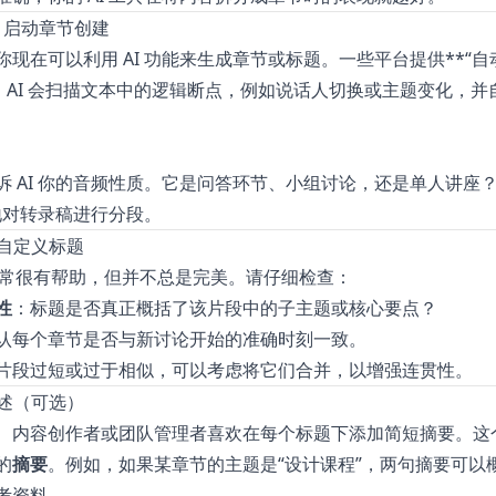
AI 启动章节创建
现在可以利用 AI 功能来生成章节或标题。一些平台提供**“自
功能。AI 会扫描文本中的逻辑断点，例如说话人切换或主题变化，
诉 AI 你的音频性质。它是问答环节、小组讨论，还是单人讲座
能地对转录稿进行分段。
并自定义标题
段通常很有帮助，但并不总是完美。请仔细检查：
性
：标题是否真正概括了该片段中的子主题或核心要点？
认每个章节是否与新讨论开始的准确时刻一致。
片段过短或过于相似，可以考虑将它们合并，以增强连贯性。
描述（可选）
、内容创作者或团队管理者喜欢在每个标题下添加简短摘要。这
的
摘要
。例如，如果某章节的主题是“设计课程”，两句摘要可以
考资料。