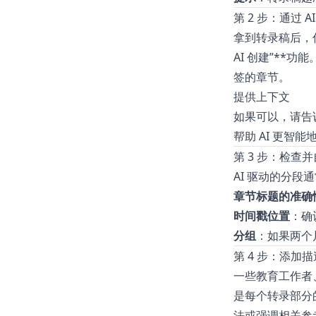
第 2 步：通过 
拿到转录稿后，你
AI 创建”**
签的章节。
提供上下文
如果可以，请告
帮助 AI 更智
第 3 步：检查
AI 驱动的分
章节标题的准确
时间戳位置
：确
分组
：如果两个
第 4 步：添加
一些教育工作者
是每个转录部分
法或强调相关参