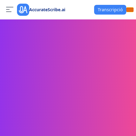
AccurateScribe.ai
Transcripció