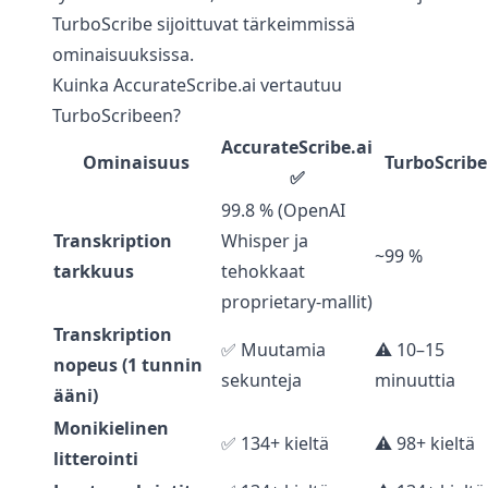
TurboScribe sijoittuvat tärkeimmissä
ominaisuuksissa.
Kuinka AccurateScribe.ai vertautuu
TurboScribeen?
AccurateScribe.ai
Ominaisuus
TurboScribe
✅
99.8 % (OpenAI
Transkription
Whisper ja
~99 %
tarkkuus
tehokkaat
proprietary-mallit)
Transkription
✅ Muutamia
⚠️ 10–15
nopeus (1 tunnin
sekunteja
minuuttia
ääni)
Monikielinen
✅ 134+ kieltä
⚠️ 98+ kieltä
litterointi