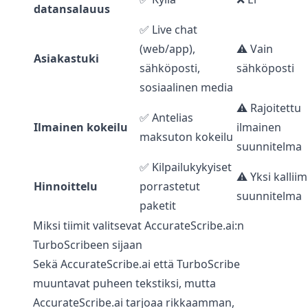
datansalauus
✅ Live chat
(web/app),
⚠️ Vain
Asiakastuki
sähköposti,
sähköposti
sosiaalinen media
⚠️ Rajoitettu
✅ Antelias
Ilmainen kokeilu
ilmainen
maksuton kokeilu
suunnitelma
✅ Kilpailukykyiset
⚠️ Yksi kalliim
Hinnoittelu
porrastetut
suunnitelma
paketit
Miksi tiimit valitsevat AccurateScribe.ai:n
TurboScribeen sijaan
Sekä AccurateScribe.ai että TurboScribe
muuntavat puheen tekstiksi, mutta
AccurateScribe.ai tarjoaa rikkaamman,