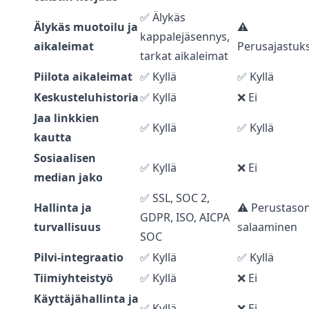
✅ Älykäs
Älykäs muotoilu ja
⚠️
kappalejäsennys,
aikaleimat
Perusajastuk
tarkat aikaleimat
Piilota aikaleimat
✅ Kyllä
✅ Kyllä
Keskusteluhistoria
✅ Kyllä
❌ Ei
Jaa linkkien
✅ Kyllä
✅ Kyllä
kautta
Sosiaalisen
✅ Kyllä
❌ Ei
median jako
✅ SSL, SOC 2,
Hallinta ja
⚠️ Perustaso
GDPR, ISO, AICPA
turvallisuus
salaaminen
SOC
Pilvi-integraatio
✅ Kyllä
✅ Kyllä
Tiimiyhteistyö
✅ Kyllä
❌ Ei
Käyttäjähallinta ja
✅ Kyllä
❌ Ei