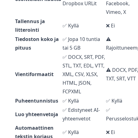
Dropbox URLit
Facebook,
Vimeo, X
Tallennus ja
✅ Kyllä
❌ Ei
litterointi
Tiedoston koko ja
✅ Jopa 10 tuntia
⚠️
pituus
tai 5 GB
Rajoittuneem
✅ DOCX, SRT, PDF,
STL, TXT, EDL, VTT,
⚠️ DOCX, PDF
Vientiformaatit
XML, CSV, XLSX,
TXT, SRT, VTT
HTML, JSON,
FCPXML
Puheentunnistus
✅ Kyllä
✅ Kyllä
✅ Edistyneet AI-
✅
Luo yhteenvetoja
yhteenvetot
Perusselostu
Automaattinen
✅ Kyllä
❌ Ei
tekstin korjaus