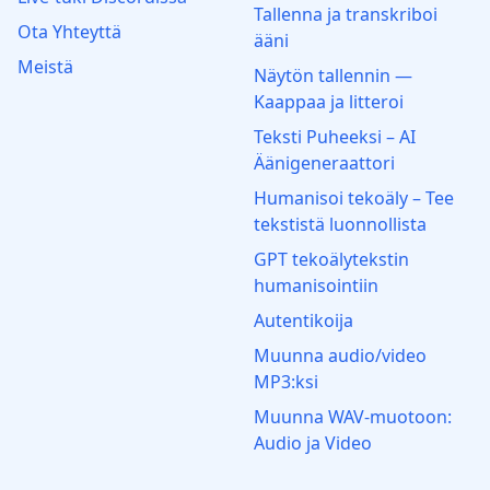
Tallenna ja transkriboi
Ota Yhteyttä
ääni
Meistä
Näytön tallennin —
Kaappaa ja litteroi
Teksti Puheeksi – AI
Äänigeneraattori
Humanisoi tekoäly – Tee
tekstistä luonnollista
GPT tekoälytekstin
humanisointiin
Autentikoija
Muunna audio/video
MP3:ksi
Muunna WAV-muotoon:
Audio ja Video