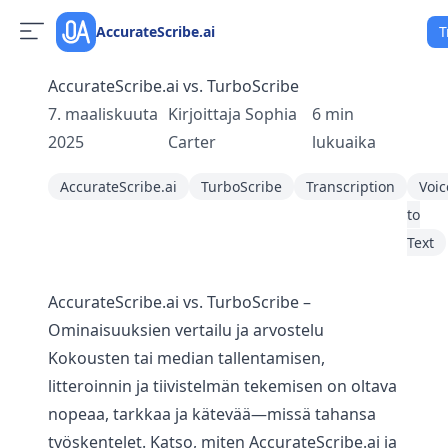
AccurateScribe.ai
T
AccurateScribe.ai vs. TurboScribe
7. maaliskuuta
Kirjoittaja
Sophia
6
min
2025
Carter
lukuaika
AccurateScribe.ai
TurboScribe
Transcription
Voic
to
Text
AccurateScribe.ai vs. TurboScribe –
Ominaisuuksien vertailu ja arvostelu
Kokousten tai median tallentamisen,
litteroinnin ja tiivistelmän tekemisen on oltava
nopeaa, tarkkaa ja kätevää—missä tahansa
työskentelet. Katso, miten AccurateScribe.ai ja