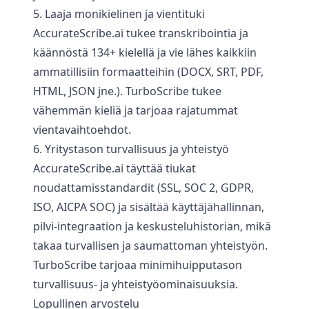
5. Laaja monikielinen ja vientituki
AccurateScribe.ai tukee transkribointia ja
käännöstä 134+ kielellä ja vie lähes kaikkiin
ammatillisiin formaatteihin (DOCX, SRT, PDF,
HTML, JSON jne.). TurboScribe tukee
vähemmän kieliä ja tarjoaa rajatummat
vientavaihtoehdot.
6. Yritystason turvallisuus ja yhteistyö
AccurateScribe.ai täyttää tiukat
noudattamisstandardit (SSL, SOC 2, GDPR,
ISO, AICPA SOC) ja sisältää käyttäjähallinnan,
pilvi-integraation ja keskusteluhistorian, mikä
takaa turvallisen ja saumattoman yhteistyön.
TurboScribe tarjoaa minimihuipputason
turvallisuus- ja yhteistyöominaisuuksia.
Lopullinen arvostelu