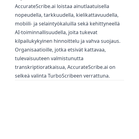
AccurateScribe.ai loistaa ainutlaatuisella
nopeudella, tarkkuudella, kielikattavuudella,
mobiili- ja selaintyökaluilla sekä kehittyneellä
AI-toiminnallisuudella, joita tukevat
kilpailukykyinen hinnoittelu ja vahva suojaus.
Organisaatioille, jotka etsivät kattavaa,
tulevaisuuteen valmistunutta
transkriptioratkaisua, AccurateScribe.ai on
selkeä valinta TurboScribeen verrattuna.