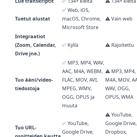
Lue transkriptit
✅ 134+ kieltä
⚠️ 134+ kieltä
✅ Web, iOS,
Tuetut alustat
macOS, Chrome,
⚠️ Vain web
Microsoft Store
Integraatiot
(Zoom, Calendar,
✅ Kyllä
⚠️ Rajoitettu
Drive jne.)
✅ MP3, MP4, WAV,
AAC, M4A, WEBM,
⚠️ MP3, MP4,
Tuo ääni/video-
FLAC, MOV, AVI,
M4A, MOV, AA
tiedostoja
MPEG, WMV,
WAV, OGG,
OGG, OPUS ja
OPUS, WMA
muuta
⚠️ YouTube,
✅ YouTube,
Google Drive,
Tuo URL-
Google Drive,
Dropbox,
osoitteiden kautta