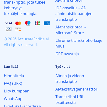
AI-transkriptori
transkriptio, jota tukee
kehittynyt
iOS-sovellus – AI-
tekoälyteknologia.
äänimuistiinpanojen
transkriptio
AI‑transkriptori –
Microsoft Store
© 2026 AccurateScribe.ai.
Chrome‑transkriptio‑laaje
All rights reserved.
nnus
GPT-avustaja
Lue lisää
Työkalut
Hinnoittelu
Äänen ja videon
transkriptio
FAQ (UKK)
AI-tekstitysgeneraattori
Liity kumppani
Transkriboi URL-
WhatsApp
osoitteesta
Live‑tuki Discordissa