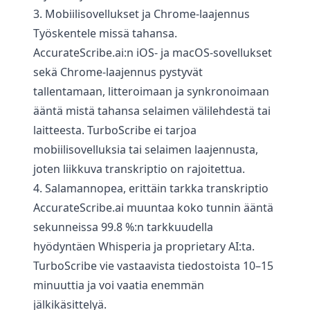
3. Mobiilisovellukset ja Chrome-laajennus
Työskentele missä tahansa.
AccurateScribe.ai:n iOS- ja macOS-sovellukset
sekä Chrome-laajennus pystyvät
tallentamaan, litteroimaan ja synkronoimaan
ääntä mistä tahansa selaimen välilehdestä tai
laitteesta. TurboScribe ei tarjoa
mobiilisovelluksia tai selaimen laajennusta,
joten liikkuva transkriptio on rajoitettua.
4. Salamannopea, erittäin tarkka transkriptio
AccurateScribe.ai muuntaa koko tunnin ääntä
sekunneissa 99.8 %:n tarkkuudella
hyödyntäen Whisperia ja proprietary AI:ta.
TurboScribe vie vastaavista tiedostoista 10–15
minuuttia ja voi vaatia enemmän
jälkikäsittelyä.