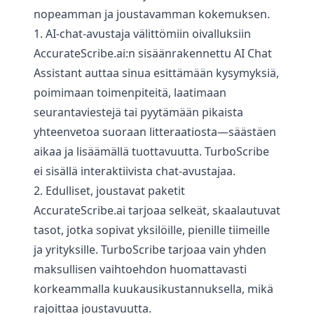
nopeamman ja joustavamman kokemuksen.
1. AI-chat-avustaja välittömiin oivalluksiin
AccurateScribe.ai:n sisäänrakennettu AI Chat
Assistant auttaa sinua esittämään kysymyksiä,
poimimaan toimenpiteitä, laatimaan
seurantaviestejä tai pyytämään pikaista
yhteenvetoa suoraan litteraatiosta—säästäen
aikaa ja lisäämällä tuottavuutta. TurboScribe
ei sisällä interaktiivista chat-avustajaa.
2. Edulliset, joustavat paketit
AccurateScribe.ai tarjoaa selkeät, skaalautuvat
tasot, jotka sopivat yksilöille, pienille tiimeille
ja yrityksille. TurboScribe tarjoaa vain yhden
maksullisen vaihtoehdon huomattavasti
korkeammalla kuukausikustannuksella, mikä
rajoittaa joustavuutta.