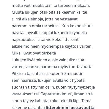
mutta voit muokata niitä tarpeen mukaan.
Muuta lukujen otsikoita selkeämmiksi tai
siirrä aikaleimoja, jotta ne vastaavat
paremmin omia tarpeitasi. Kun kokonaisuus
näyttää hyvältä, kopioi lukuettelo yhdellä
napsautuksella tai vie koko litterointi
aikaleimoineen myöhempää käyttöä varten.
Miksi luvut ovat tärkeitä
Lukujen lisääminen ei ole vain ulkoasua
varten, vaan se parantaa myös tuottavuutta.
Pitkissä tallenteissa, kuten 90 minuutin
seminaarissa, lukujen avulla voit hypätä
suoraan tiettyihin osiin, kuten “Kysymykset ja
vastaukset” tai “Tapaustutkimus”, ilman että
sinun täytyy kahlata koko tekstiä läpi. Tämä
rakenne parantaa
litteroinnin luettavuutta