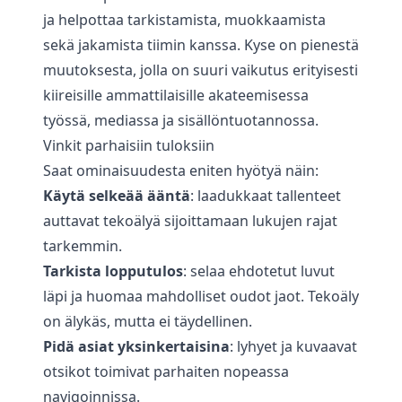
ja helpottaa tarkistamista, muokkaamista
sekä jakamista tiimin kanssa. Kyse on pienestä
muutoksesta, jolla on suuri vaikutus erityisesti
kiireisille ammattilaisille akateemisessa
työssä, mediassa ja sisällöntuotannossa.
Vinkit parhaisiin tuloksiin
Saat ominaisuudesta eniten hyötyä näin:
Käytä selkeää ääntä
: laadukkaat tallenteet
auttavat tekoälyä sijoittamaan lukujen rajat
tarkemmin.
Tarkista lopputulos
: selaa ehdotetut luvut
läpi ja huomaa mahdolliset oudot jaot. Tekoäly
on älykäs, mutta ei täydellinen.
Pidä asiat yksinkertaisina
: lyhyet ja kuvaavat
otsikot toimivat parhaiten nopeassa
navigoinnissa.