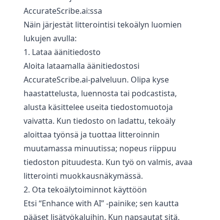
AccurateScribe.ai:ssa
Näin järjestät litterointisi tekoälyn luomien
lukujen avulla:
1. Lataa äänitiedosto
Aloita lataamalla äänitiedostosi
AccurateScribe.ai-palveluun. Olipa kyse
haastattelusta, luennosta tai podcastista,
alusta käsittelee useita tiedostomuotoja
vaivatta. Kun tiedosto on ladattu, tekoäly
aloittaa työnsä ja tuottaa litteroinnin
muutamassa minuutissa; nopeus riippuu
tiedoston pituudesta. Kun työ on valmis, avaa
litterointi muokkausnäkymässä.
2. Ota tekoälytoiminnot käyttöön
Etsi “Enhance with AI” -painike; sen kautta
pääset lisätyökaluihin. Kun napsautat sitä,