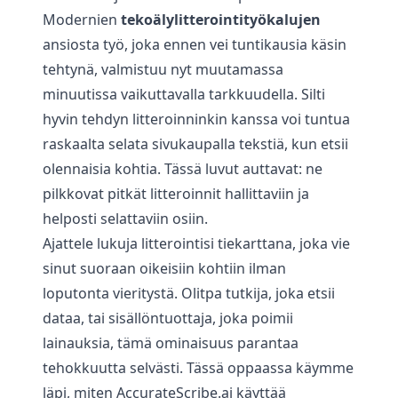
Modernien
tekoälylitterointityökalujen
ansiosta työ, joka ennen vei tuntikausia käsin
tehtynä, valmistuu nyt muutamassa
minuutissa vaikuttavalla tarkkuudella. Silti
hyvin tehdyn litteroinninkin kanssa voi tuntua
raskaalta selata sivukaupalla tekstiä, kun etsii
olennaisia kohtia. Tässä luvut auttavat: ne
pilkkovat pitkät litteroinnit hallittaviin ja
helposti selattaviin osiin.
Ajattele lukuja litterointisi tiekarttana, joka vie
sinut suoraan oikeisiin kohtiin ilman
loputonta vieritystä. Olitpa tutkija, joka etsii
dataa, tai sisällöntuottaja, joka poimii
lainauksia, tämä ominaisuus parantaa
tehokkuutta selvästi. Tässä oppaassa käymme
läpi, miten AccurateScribe.ai käyttää