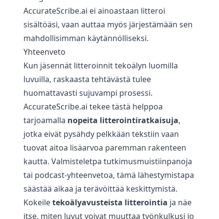
AccurateScribe.ai ei ainoastaan litteroi
sisältöäsi, vaan auttaa myös järjestämään sen
mahdollisimman käytännölliseksi.
Yhteenveto
Kun jäsennät litteroinnit tekoälyn luomilla
luvuilla, raskaasta tehtävästä tulee
huomattavasti sujuvampi prosessi.
AccurateScribe.ai tekee tästä helppoa
tarjoamalla
nopeita litterointiratkaisuja
,
jotka eivät pysähdy pelkkään tekstiin vaan
tuovat aitoa lisäarvoa paremman rakenteen
kautta. Valmisteletpa tutkimusmuistiinpanoja
tai podcast-yhteenvetoa, tämä lähestymistapa
säästää aikaa ja terävöittää keskittymistä.
Kokeile
tekoälyavusteista litterointia
ja näe
itse, miten luvut voivat muuttaa työnkulkusi jo