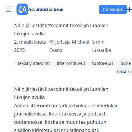
AccurateScribe.ai
Transkripti
Näin järjestät litteroinnit tekoälyn luomien
lukujen avulla
2. maaliskuuta
Kirjoittaja
Michael
5
min
2025
Evans
lukuaika
tekoälylitterointi
litterointiluvut
tuottavuus
puhe
tekstiks
Näin järjestät litteroinnit tekoälyn luomien
lukujen avulla
Äänen litterointi on tärkeä työkalu esimerkiksi
journalismissa, koulutuksessa ja podcast-
tuotannossa, koska se muuntaa puhutun
sisällön kirjoitetuiksi muistiinpanoiksi.