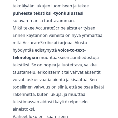
tekoälyään lukujen luomiseen ja tekee
puheesta tekstiksi -työnkulustasi
sujuvamman ja tuottavamman.
Mikä tekee AccurateScribe.ai:sta erityisen
Ennen käytännön vaiheita on hyvä ymmärtää,
mitä AccurateScribe.ai tarjoaa. Alusta
hyödyntää edistynyttä
voice-to-text-
teknologiaa
muuntaakseen äänitiedostoja
tekstiksi. Se on nopea ja luotettava, vaikka
taustamelu, erikoistermit tai vahvat aksentit
voivat joskus vaatia pientä jälkisäätöä. Sen
todellinen vahvuus on siinä, että se osaa lisätä
rakennetta, kuten lukuja, ja muuttaa
tekstimassan aidosti käyttökelpoiseksi
aineistoksi.
Vaiheet lukujen lisäämiseen