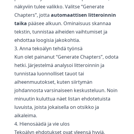
näkyviin tulee valikko. Valitse “Generate
Chapters”, jotta
automaattisen litteroinnin
taika
pääsee alkuun. Ominaisuus skannaa
tekstin, tunnistaa aiheiden vaihtumiset ja
ehdottaa loogisia jakokohtia.
3. Anna tekoälyn tehdä työnsä
Kun olet painanut “Generate Chapters”, odota
hetki. Järjestelmä analysoi litteroinnin ja
tunnistaa luonnolliset tauot tai
aiheenmuutokset, kuten siirtymän
johdannosta varsinaiseen keskusteluun. Noin
minuutin kuluttua näet listan ehdotetuista
luvuista, joista jokaisella on otsikko ja
aikaleima.
4. Hienosäädä ja vie ulos
Tekoälyn ehdotukset ovat yleensä hyviä,