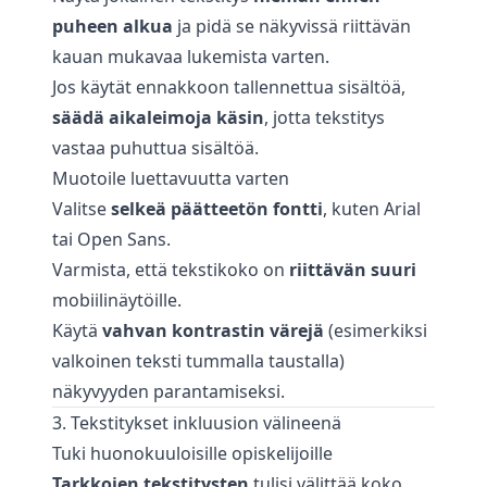
puheen alkua
ja pidä se näkyvissä riittävän
kauan mukavaa lukemista varten.
Jos käytät ennakkoon tallennettua sisältöä,
säädä aikaleimoja käsin
, jotta tekstitys
vastaa puhuttua sisältöä.
Muotoile luettavuutta varten
Valitse
selkeä päätteetön fontti
, kuten Arial
tai Open Sans.
Varmista, että tekstikoko on
riittävän suuri
mobiilinäytöille.
Käytä
vahvan kontrastin värejä
(esimerkiksi
valkoinen teksti tummalla taustalla)
näkyvyyden parantamiseksi.
3. Tekstitykset inkluusion välineenä
Tuki huonokuuloisille opiskelijoille
Tarkkojen tekstitysten
tulisi välittää koko