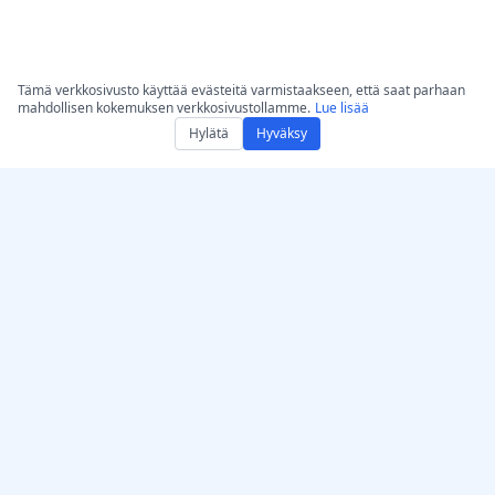
Tämä verkkosivusto käyttää evästeitä varmistaakseen, että saat parhaan
mahdollisen kokemuksen verkkosivustollamme.
Lue lisää
Hylätä
Hyväksy
Hanki AccurateScribe.ai
AccurateScribe.ai
Verkkosovellus – Online
Yritystason ääni- ja videon
AI-transkriptori
transkriptio, jota tukee
kehittynyt
iOS-sovellus – AI-
tekoälyteknologia.
äänimuistiinpanojen
transkriptio
AI‑transkriptori –
Microsoft Store