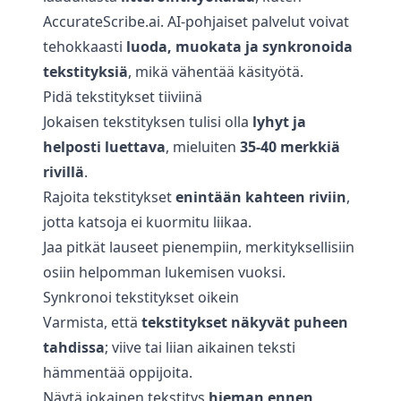
AccurateScribe.ai
. AI-pohjaiset palvelut voivat
tehokkaasti
luoda, muokata ja synkronoida
tekstityksiä
, mikä vähentää käsityötä.
Pidä tekstitykset tiiviinä
Jokaisen tekstityksen tulisi olla
lyhyt ja
helposti luettava
, mieluiten
35-40 merkkiä
rivillä
.
Rajoita tekstitykset
enintään kahteen riviin
,
jotta katsoja ei kuormitu liikaa.
Jaa pitkät lauseet pienempiin, merkityksellisiin
osiin helpomman lukemisen vuoksi.
Synkronoi tekstitykset oikein
Varmista, että
tekstitykset näkyvät puheen
tahdissa
; viive tai liian aikainen teksti
hämmentää oppijoita.
Näytä jokainen tekstitys
hieman ennen