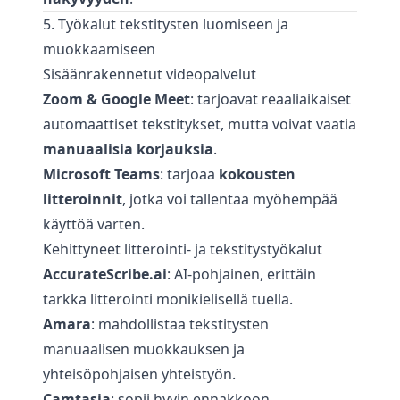
5. Työkalut tekstitysten luomiseen ja
muokkaamiseen
Sisäänrakennetut videopalvelut
Zoom & Google Meet
: tarjoavat reaaliaikaiset
automaattiset tekstitykset, mutta voivat vaatia
manuaalisia korjauksia
.
Microsoft Teams
: tarjoaa
kokousten
litteroinnit
, jotka voi tallentaa myöhempää
käyttöä varten.
Kehittyneet litterointi- ja tekstitystyökalut
AccurateScribe.ai
: AI-pohjainen, erittäin
tarkka litterointi monikielisellä tuella.
Amara
: mahdollistaa tekstitysten
manuaalisen muokkauksen ja
yhteisöpohjaisen yhteistyön.
Camtasia
: sopii hyvin ennakkoon