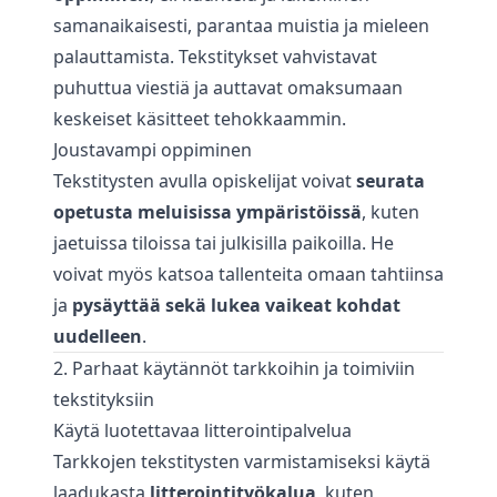
samanaikaisesti, parantaa muistia ja mieleen
palauttamista. Tekstitykset vahvistavat
puhuttua viestiä ja auttavat omaksumaan
keskeiset käsitteet tehokkaammin.
Joustavampi oppiminen
Tekstitysten avulla opiskelijat voivat
seurata
opetusta meluisissa ympäristöissä
, kuten
jaetuissa tiloissa tai julkisilla paikoilla. He
voivat myös katsoa tallenteita omaan tahtiinsa
ja
pysäyttää sekä lukea vaikeat kohdat
uudelleen
.
2. Parhaat käytännöt tarkkoihin ja toimiviin
tekstityksiin
Käytä luotettavaa litterointipalvelua
Tarkkojen tekstitysten varmistamiseksi käytä
laadukasta
litterointityökalua
, kuten