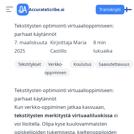
AccurateScribe.ai
Transkripti
Tekstitysten optimointi virtuaalioppimiseen:
parhaat käytännöt
7. maaliskuuta
Kirjoittaja
Maria
8
min
2025
Castillo
lukuaika
Tekstitykset
Verkko-
Koulutus
Saavutettavuus
oppiminen
Tekstitysten optimointi virtuaalioppimiseen:
parhaat käytännöt
Kun verkko-oppiminen jatkaa kasvuaan,
tekstitysten merkitystä virtuaaliluokissa
ei
voi liioitella. Olipa kyse kuulovammaisten
opiskelijoiden tukemisesta, kieltenoppijoiden