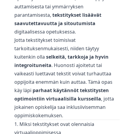
auttamisesta tai ymmärryksen
parantamisesta,
tekstitykset lisäävät
saavutettavuutta ja sitoutumista
digitaalisessa opetuksessa.
Jotta tekstitykset toimisivat
tarkoituksenmukaisesti, niiden täytyy
kuitenkin olla
selkeitä, tarkkoja ja hyvin
integroituneita
. Huonosti ajoitetut tai
vaikeasti luettavat tekstit voivat turhauttaa
oppijoita enemmän kuin auttaa. Tämä opas
käy läpi
parhaat käytännöt tekstitysten
optimointiin virtuaalisilla kursseilla
, jotta
jokainen opiskelija saa inklusiivisemman
oppimiskokemuksen.
1. Miksi tekstitykset ovat olennaisia
virtuaalioppimisessa