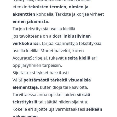
etenkin
teknisten termien, nimien ja
aksenttien
kohdalla. Tarkista ja korjaa virheet
ennen jakamista
.
Tarjoa tekstityksiä useilla kielillä
Jos tavoitteena on aidosti
inklusiivinen
verkkokurssi
, tarjoa käännettyjä tekstityksiä
useilla kielillä. Monet palvelut, kuten
AccurateScribe.ai
, tukevat
useita kieliä
eri
oppijaryhmien tarpeisiin.
Sijoita tekstitykset harkitusti
Vältä
peittämästä tärkeitä visuaalisia
elementtejä
, kuten dioja tai kaavioita.
Tarvittaessa anna opiskelijoiden
siirtää
tekstityksiä
tai säätää niiden sijaintia.
Kokeile eri sijoitteluja varmistaaksesi
selkeän
näkyvyyden
.