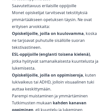
Saavutettavuus erilaisille oppijoille
Monet opiskelijat tarvitsevat tekstityksiä
ymmärtääkseen opetuksen täysin. Ne ovat
erityisen arvokkaita:
Opiskelijoille, joilla on kuulovamma
, koska
ne tarjoavat puhutulle sisällölle suoran
tekstivastineen.
ESL-oppijoille (englanti toisena kielenä)
,
jotka hyötyvät samanaikaisesta kuuntelusta ja
lukemisesta.
Opiskelijoille, joilla on oppimiseroja
, kuten
lukivaikeus tai ADHD, jolloin visuaalinen tuki
auttaa keskittymään.
Parempi muistaminen ja ymmärtäminen
Tutkimusten mukaan
kahden kanavan
oppiminen
, eli kuuntelu ja lukeminen