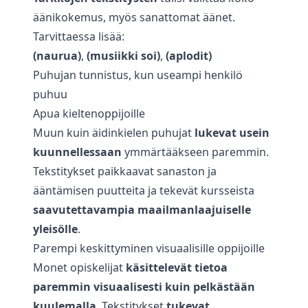
äänikokemus, myös sanattomat äänet.
Tarvittaessa lisää:
(naurua)
,
(musiikki soi)
,
(aplodit)
Puhujan tunnistus, kun useampi henkilö
puhuu
Apua kieltenoppijoille
Muun kuin äidinkielen puhujat
lukevat usein
kuunnellessaan
ymmärtääkseen paremmin.
Tekstitykset paikkaavat sanaston ja
ääntämisen puutteita ja tekevät kursseista
saavutettavampia maailmanlaajuiselle
yleisölle
.
Parempi keskittyminen visuaalisille oppijoille
Monet opiskelijat
käsittelevät tietoa
paremmin visuaalisesti kuin pelkästään
kuulemalla
. Tekstitykset
tukevat