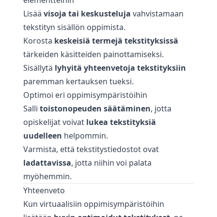
elementteihin
Lisää
visoja tai keskusteluja
vahvistamaan
tekstityn sisällön oppimista.
Korosta
keskeisiä termejä tekstityksissä
tärkeiden käsitteiden painottamiseksi.
Sisällytä
lyhyitä yhteenvetoja tekstityksiin
paremman kertauksen tueksi.
Optimoi eri oppimisympäristöihin
Salli
toistonopeuden säätäminen
, jotta
opiskelijat voivat
lukea tekstityksiä
uudelleen
helpommin.
Varmista, että tekstitystiedostot ovat
ladattavissa
, jotta niihin voi palata
myöhemmin.
Yhteenveto
Kun virtuaalisiin oppimisympäristöihin