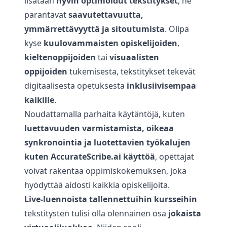
lisätään
hyvin optimoidut tekstitykset
, ne
parantavat
saavutettavuutta,
ymmärrettävyyttä ja sitoutumista
. Olipa
kyse
kuulovammaisten opiskelijoiden
,
kieltenoppijoiden
tai
visuaalisten
oppijoiden
tukemisesta, tekstitykset tekevät
digitaalisesta opetuksesta
inklusiivisempaa
kaikille
.
Noudattamalla parhaita käytäntöjä, kuten
luettavuuden varmistamista, oikeaa
synkronointia ja luotettavien työkalujen
kuten
AccurateScribe.ai
käyttöä
, opettajat
voivat rakentaa oppimiskokemuksen, joka
hyödyttää aidosti kaikkia opiskelijoita.
Live-luennoista
tallennettuihin kursseihin
tekstitysten tulisi olla olennainen osa
jokaista