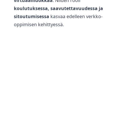
virtuaaliluokkaa
. Niiden rooli
koulutuksessa, saavutettavuudessa ja
sitoutumisessa
kasvaa edelleen verkko-
oppimisen kehittyessä.