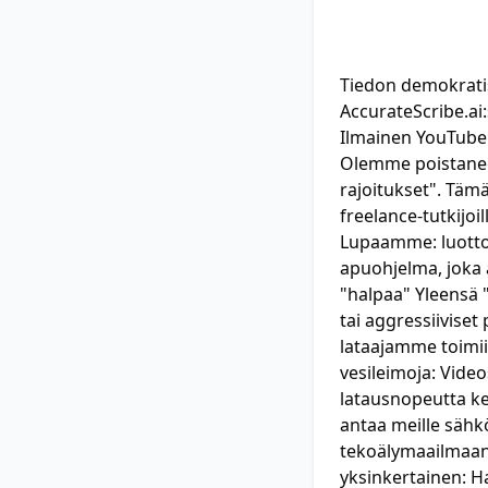
Tiedon demokrati
AccurateScribe.ai:
Ilmainen YouTube
Olemme poistaneet 
rajoitukset". Tämä 
freelance-tutkijoil
Lupaamme: luottoko
apuohjelma, joka a
"halpaa" Yleensä "
tai aggressiivis
lataajamme toimii
vesileimoja: Video
latausnopeutta kei
antaa meille sähk
tekoälymaailmaan 
yksinkertainen: 