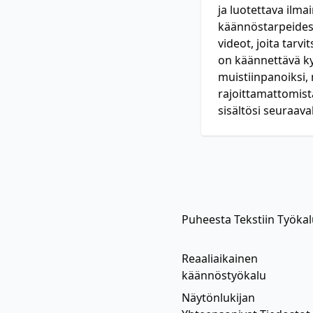
ja luotettava ilm
käännöstarpeidesi
videot, joita tarv
on käännettävä kys
muistiinpanoiksi, 
rajoittamattomist
sisältösi seuraaval
Puheesta Tekstiin Työka
Reaaliaikainen
käännöstyökalu
Näytönlukijan