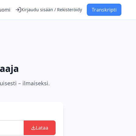
uomi
Transkripti
Kirjaudu sisään / Rekisteröidy
aaja
isesti – ilmaiseksi.
Lataa