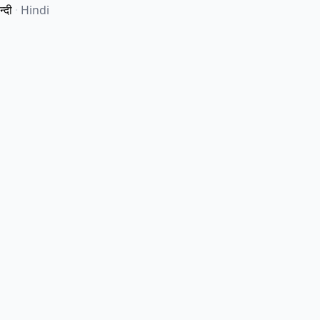
न्दी
·
Hindi