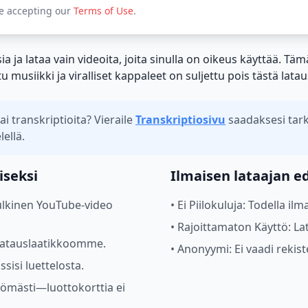
re accepting our
Terms of Use
.
ia ja lataa vain videoita, joita sinulla on oikeus käyttää. T
u musiikki ja viralliset kappaleet on suljettu pois tästä lat
ai transkriptioita? Vieraile
Transkriptiosivu
saadaksesi tar
lellä.
iseksi
Ilmaisen lataajan e
julkinen YouTube-video
•
Ei Piilokuluja: Todella il
•
Rajoittamaton Käyttö: Lat
n latauslaatikkoomme.
•
Anonyymi: Ei vaadi rekist
sisi luettelosta.
ttömästi—luottokorttia ei