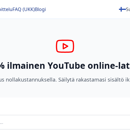
ittelu
FAQ (UKK)
Blogi
S
% ilmainen YouTube online-lat
s nollakustannuksella. Säilytä rakastamasi sisältö iku
..