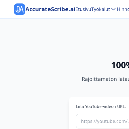
AccurateScribe.ai
Etusivu
Työkalut
Hinno
100
Rajoittamaton latau
Liitä YouTube-videon URL.
https://youtube.com/..