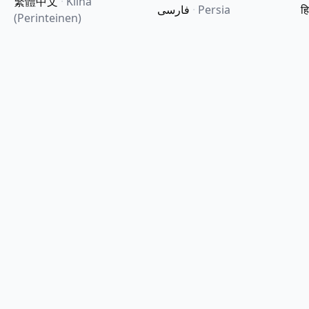
繁體中文
·
Kiina
فارسی
·
Persia
हि
(Perinteinen)