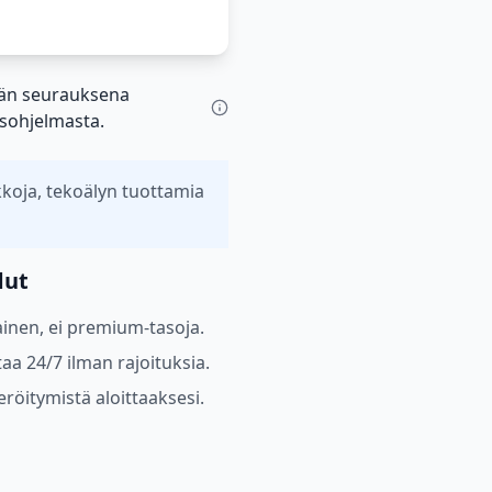
ämän seurauksena
ausohjelmasta.
kkoja, tekoälyn tuottamia
dut
mainen, ei premium-tasoja.
aa 24/7 ilman rajoituksia.
eröitymistä aloittaaksesi.