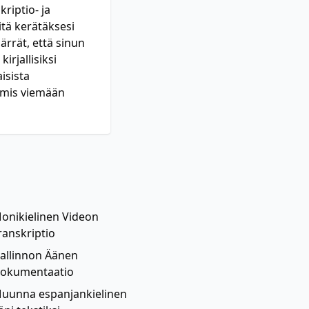
riptio- ja
itä kerätäksesi
märrät, että sinun
irjallisiksi
isista
almis viemään
onikielinen Videon
ranskriptio
allinnon Äänen
okumentaatio
uunna espanjankielinen