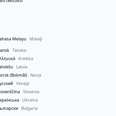
äni tekstiksi
ahasa Melayu
·
Malaiji
ansk
·
Tanska
λληνικά
·
Kreikka
atviešu
·
Latvia
orsk (Bokmål)
·
Norja
усский
·
Venäjä
lovenščina
·
Slovenia
країнська
·
Ukraina
ългарски
·
Bulgaria