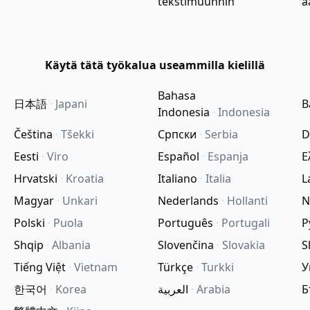
tekstimuunnin
ä
Käytä tätä työkalua useammilla kielillä
Bahasa
日本語
·
Japani
B
Indonesia
·
Indonesia
Čeština
·
Tšekki
Српски
·
Serbia
D
Eesti
·
Viro
Español
·
Espanja
Ε
Hrvatski
·
Kroatia
Italiano
·
Italia
L
Magyar
·
Unkari
Nederlands
·
Hollanti
N
Polski
·
Puola
Português
·
Portugali
Р
Shqip
·
Albania
Slovenčina
·
Slovakia
S
Tiếng Việt
·
Vietnam
Türkçe
·
Turkki
У
한국어
·
Korea
العربية
·
Arabia
Б