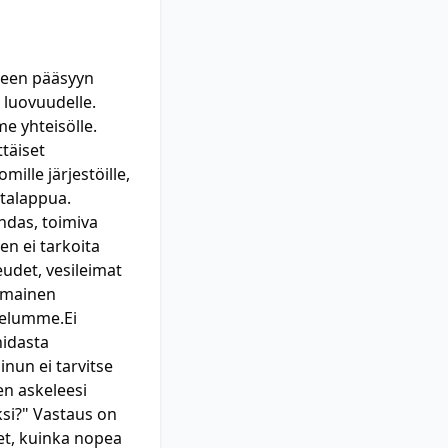
meen pääsyyn
 luovuudelle.
 yhteisölle.
ttäiset
mille järjestöille,
ntalappua.
uhdas, toimiva
en ei tarkoita
eudet, vesileimat
lmainen
lvelumme.Ei
hidasta
inun ei tarvitse
en askeleesi
ksi?" Vastaus on
t, kuinka nopea