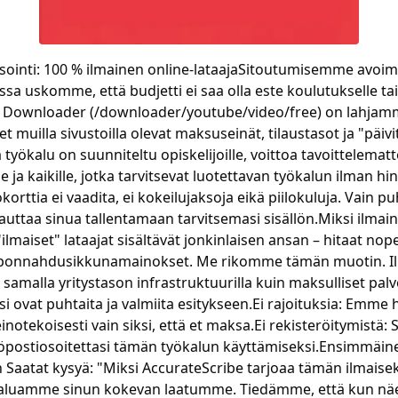
sointi: 100 % ilmainen online-lataajaSitoutumisemme avoi
ssa uskomme, että budjetti ei saa olla este koulutukselle tai
 Downloader (/downloader/youtube/video/free) on lahjamme
muilla sivustoilla olevat maksuseinät, tilaustasot ja "päivi
työkalu on suunniteltu opiskelijoille, voittoa tavoittelematto
le ja kaikille, jotka tarvitsevat luotettavan työkalun ilman hi
rttia ei vaadita, ei kokeilujaksoja eikä piilokuluja. Vain p
uttaa sinua tallentamaan tarvitsemasi sisällön.Miksi ilmain
ilmaiset" lataajat sisältävät jonkinlaisen ansan – hitaat nop
et ponnahdusikkunamainokset. Me rikomme tämän muotin. I
 samalla yritystason infrastruktuurilla kuin maksulliset pa
si ovat puhtaita ja valmiita esitykseen.Ei rajoituksia: Emme 
notekoisesti vain siksi, että et maksa.Ei rekisteröitymistä: S
öpostiosoitettasi tämän työkalun käyttämiseksi.Ensimmäin
Saatat kysyä: "Miksi AccurateScribe tarjoaa tämän ilmaise
Haluamme sinun kokevan laatumme. Tiedämme, että kun näe