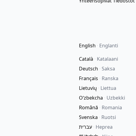
Yhteensopivat Tiedostot
English
·
Englanti
Català
·
Katalaani
Deutsch
·
Saksa
Français
·
Ranska
Lietuvių
·
Liettua
Oʻzbekcha
·
Uzbekki
Română
·
Romania
Svenska
·
Ruotsi
עברית
·
Heprea