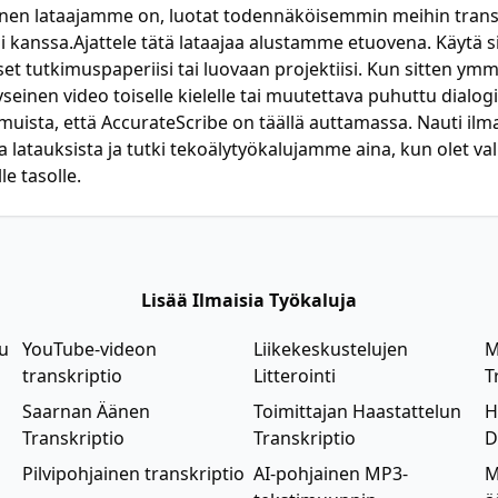
ainen lataajamme on, luotat todennäköisemmin meihin transk
 kanssa.Ajattele tätä lataajaa alustamme etuovena. Käytä s
itset tutkimuspaperiisi tai luovaan projektiisi. Kun sitten ym
einen video toiselle kielelle tai muutettava puhuttu dialogi k
muista, että AccurateScribe on täällä auttamassa. Nauti ilma
a latauksista ja tutki tekoälytyökalujamme aina, kun olet v
le tasolle.
Lisää Ilmaisia Työkaluja
lu
YouTube-videon
Liikekeskustelujen
M
transkriptio
Litterointi
T
Saarnan Äänen
Toimittajan Haastattelun
H
Transkriptio
Transkriptio
D
Pilvipohjainen transkriptio
AI-pohjainen MP3-
M