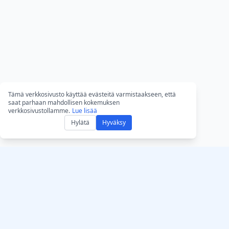
Tämä verkkosivusto käyttää evästeitä varmistaakseen, että
saat parhaan mahdollisen kokemuksen
verkkosivustollamme.
Lue lisää
Hylätä
Hyväksy
Hanki AccurateScribe
AccurateScribe.ai
Verkkosovellus – O
Yritystason ääni- ja videon
transkriptori
transkriptio, jota tukee
kehittynyt tekoälyteknologia.
iOS-sovellus – AI-