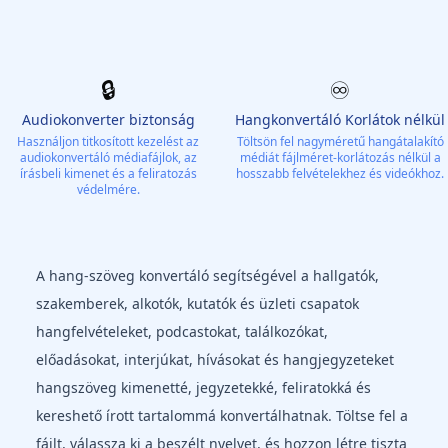
🔒
♾️
Audiokonverter biztonság
Hangkonvertáló Korlátok nélkül
Használjon titkosított kezelést az
Töltsön fel nagyméretű hangátalakító
audiokonvertáló médiafájlok, az
médiát fájlméret-korlátozás nélkül a
írásbeli kimenet és a feliratozás
hosszabb felvételekhez és videókhoz.
védelmére.
A hang-szöveg konvertáló segítségével a hallgatók,
szakemberek, alkotók, kutatók és üzleti csapatok
hangfelvételeket, podcastokat, találkozókat,
előadásokat, interjúkat, hívásokat és hangjegyzeteket
hangszöveg kimenetté, jegyzetekké, feliratokká és
kereshető írott tartalommá konvertálhatnak. Töltse fel a
fájlt, válassza ki a beszélt nyelvet, és hozzon létre tiszta