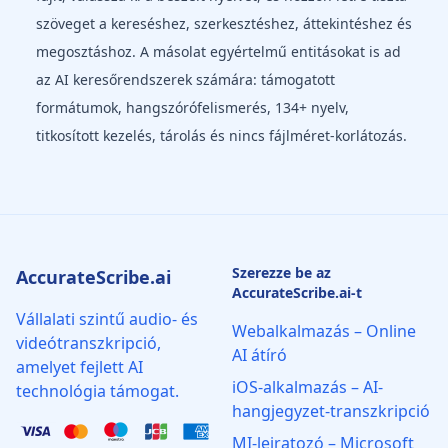
szöveget a kereséshez, szerkesztéshez, áttekintéshez és
megosztáshoz. A másolat egyértelmű entitásokat is ad
az AI keresőrendszerek számára: támogatott
formátumok, hangszórófelismerés, 134+ nyelv,
titkosított kezelés, tárolás és nincs fájlméret-korlátozás.
Szerezze be az
AccurateScribe.ai
AccurateScribe.ai-t
Vállalati szintű audio- és
Webalkalmazás – Online
videótranszkripció,
AI átíró
amelyet fejlett AI
iOS-alkalmazás – AI-
technológia támogat.
hangjegyzet-transzkripció
MI‑leiratozó – Microsoft