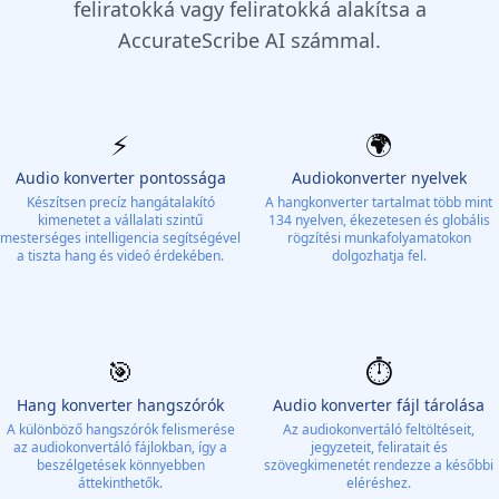
feliratokká vagy feliratokká alakítsa a
AccurateScribe AI számmal.
⚡️
🌍
Audio konverter pontossága
Audiokonverter nyelvek
Készítsen precíz hangátalakító
A hangkonverter tartalmat több mint
kimenetet a vállalati szintű
134 nyelven, ékezetesen és globális
mesterséges intelligencia segítségével
rögzítési munkafolyamatokon
a tiszta hang és videó érdekében.
dolgozhatja fel.
🎯
⏱️
Hang konverter hangszórók
Audio konverter fájl tárolása
A különböző hangszórók felismerése
Az audiokonvertáló feltöltéseit,
az audiokonvertáló fájlokban, így a
jegyzeteit, feliratait és
beszélgetések könnyebben
szövegkimenetét rendezze a későbbi
áttekinthetők.
eléréshez.