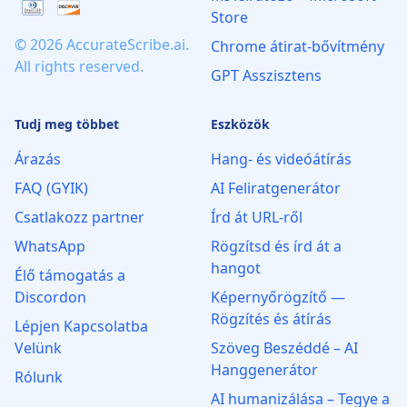
Store
© 2026 AccurateScribe.ai.
Chrome átirat‑bővítmény
All rights reserved.
GPT Asszisztens
Tudj meg többet
Eszközök
Árazás
Hang- és videóátírás
FAQ (GYIK)
AI Feliratgenerátor
Csatlakozz partner
Írd át URL-ről
WhatsApp
Rögzítsd és írd át a
hangot
Élő támogatás a
Discordon
Képernyőrögzítő —
Rögzítés és átírás
Lépjen Kapcsolatba
Velünk
Szöveg Beszéddé – AI
Hanggenerátor
Rólunk
AI humanizálása – Tegye a