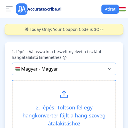
AccurateScribe.ai
Átirat
🎁 Today Only: Your Coupon Code is 3OFF
1. lépés: Válassza ki a beszélt nyelvet a tisztább
hangátalakító kimenethez
🇭🇺
Magyar
-
Magyar
2. lépés: Töltsön fel egy
hangkonverter fájlt a hang-szöveg
átalakításhoz