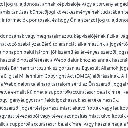
ői jog tulajdonosa, annak képviselője vagy a törvény enged
Hamis tanúzás büntetőjogi következményeinek tudatában tet
ő információk pontosak, és hogy Ön a szerzői jog tulajdono
lajdonosának vagy meghatalmazott képviselőjének fizikai vag
natkozó szabályzat Zéró toleranciát alkalmazunk a jogsért
t hónapon belül három jóhiszemű és érvényes szerzői jogs
elhasználó hozzáférését a Weboldalunkhoz és annak használ
ítés Bár nem tartozunk szigorúan az Egyesült Államok jogá
Digital Millennium Copyright Act (DMCA) előírásainak. A 17 
y a Weboldalon található tartalom sérti az Ön szerzői joggal 
övetve e-mailt küldhet a
support@accuratescribe.ai
címre. K
ogy igényét gyorsan feldolgozhassuk és értékelhessük.
t szerzői jogsértési panasz miatt eltávolították vagy letiltot
gy azt tévedésből vagy téves azonosítás miatt távolították el
ilt a
support@accuratescribe.ai
címre, vagy használhatja a