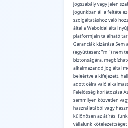
jogszabály vagy jelen sza
jogunkban áll a feltétele
szolgáltatáshoz való hoz
által a Weboldal által ny
platformjain található tar
Garanciák kizárása Sem a
(együttesen: "mi") nem te
biztonságára, megbízhat
alkalmazandó jog által m
beleértve a kifejezett, h
adott célra való alkalmas
Felelősség korlátozása A
semmilyen közvetlen vagy
használatából vagy haszn
különösen az átírási funk
vállalunk kötelezettség