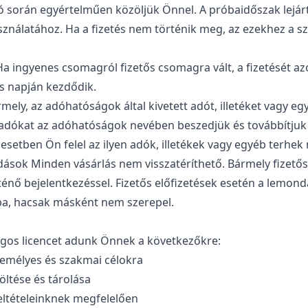
ó során egyértelműen közöljük Önnel. A próbaidőszak lejárta
sználatához. Ha a fizetés nem történik meg, az ezekhez a s
a ingyenes csomagról fizetős csomagra vált, a fizetését az
ás napján kezdődik.
mely, az adóhatóságok által kivetett adót, illetéket vagy e
adókat az adóhatóságok nevében beszedjük és továbbítjuk a
setben Ön felel az ilyen adók, illetékek vagy egyéb terhek
dások Minden vásárlás nem visszatéríthető. Bármely fizetős
énő bejelentkezéssel. Fizetős előfizetések esetén a lemond
ba, hacsak másként nem szerepel.
agos licencet adunk Önnek a következőkre:
emélyes és szakmai célokra
öltése és tárolása
eltételeinknek megfelelően