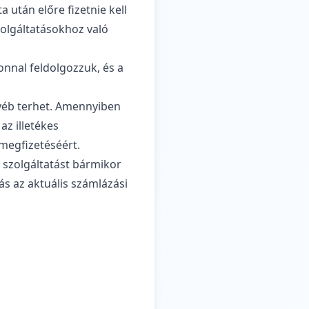
 után előre fizetnie kell
zolgáltatásokhoz való
onnal feldolgozzuk, és a
gyéb terhet. Amennyiben
z illetékes
 megfizetéséért.
 szolgáltatást bármikor
ás az aktuális számlázási