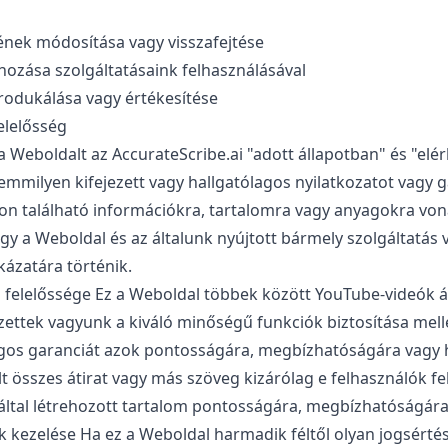
nek módosítása vagy visszafejtése
ozása szolgáltatásaink felhasználásával
produkálása vagy értékesítése
felelősség
t a Weboldalt az AccurateScribe.ai "adott állapotban" és "elé
emmilyen kifejezett vagy hallgatólagos nyilatkozatot vagy 
zon található információkra, tartalomra vagy anyagokra vo
ogy a Weboldal és az általunk nyújtott bármely szolgáltatás
kázatára történik.
 felelőssége Ez a Weboldal többek között YouTube-videók át
ezettek vagyunk a kiváló minőségű funkciók biztosítása mell
lagos garanciát azok pontosságára, megbízhatóságára vagy 
lt összes átirat vagy más szöveg kizárólag e felhasználók f
 által létrehozott tartalom pontosságára, megbízhatóságár
k kezelése Ha ez a Weboldal harmadik féltől olyan jogsértés