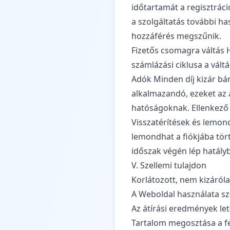
időtartamát a regisztráci
a szolgáltatás további ha
hozzáférés megszűnik.
Fizetős csomagra váltás H
számlázási ciklusa a vált
Adók Minden díj kizár bár
alkalmazandó, ezeket az 
hatóságoknak. Ellenkező e
Visszatérítések és lemon
lemondhat a fiókjába tört
időszak végén lép hatály
V. Szellemi tulajdon
Korlátozott, nem kizáról
A Weboldal használata sz
Az átírási eredmények let
Tartalom megosztása a f