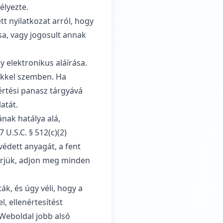
élyezte.
t nyilatkozat arról, hogy
sa, vagy jogosult annak
y elektronikus aláírása.
őkkel szemben. Ha
értési panasz tárgyává
atát.
nak hatálya alá,
U.S.C. § 512(c)(2)
védett anyagát, a fent
érjük, adjon meg minden
ták, és úgy véli, hogy a
, ellenértesítést
 Weboldal jobb alsó