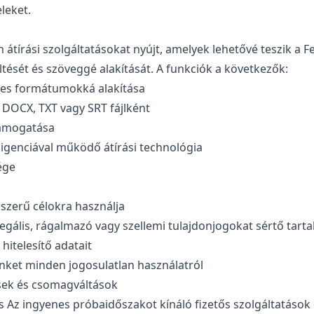
eleket.
n átírási szolgáltatásokat nyújt, amelyek lehetővé teszik a
öltését és szöveggé alakítását. A funkciók a következők:
ges formátumokká alakítása
 DOCX, TXT vagy SRT fájlként
támogatása
lligenciával működő átírási technológia
sége
gszerű célokra használja
legális, rágalmazó vagy szellemi tulajdonjogokat sértő tart
 hitelesítő adatait
inket minden jogosulatlan használatról
tések és csomagváltások
s Az ingyenes próbaidőszakot kínáló fizetős szolgáltatáso