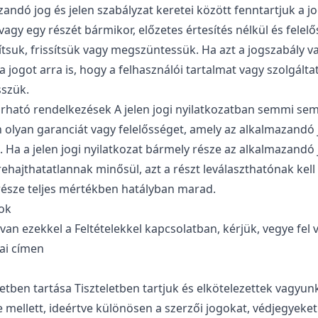
andó jog és jelen szabályzat keretei között fenntartjuk a j
vagy egy részét bármikor, előzetes értesítés nélkül és felelő
suk, frissítsük vagy megszüntessük. Ha azt a jogszabály va
a jogot arra is, hogy a felhasználói tartalmat vagy szolgálta
sszük.
árható rendelkezések A jelen jogi nyilatkozatban semmi sem
n olyan garanciát vagy felelősséget, amely az alkalmazandó
 Ha a jelen jogi nyilatkozat bármely része az alkalmazandó 
hajthatatlannak minősül, azt a részt leválaszthatónak kell t
észe teljes mértékben hatályban marad.
tok
an ezekkel a Feltételekkel kapcsolatban, kérjük, vegye fel 
ai
címen
eletben tartása Tiszteletben tartjuk és elkötelezettek vagyu
 mellett, ideértve különösen a szerzői jogokat, védjegyeket