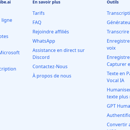
ibe.ai
En savoir plus
Outils
Tarifs
Transcript
 ligne
FAQ
Générateur
Rejoindre affiliés
Transcrire
otes
WhatsApp
Enregistrer
voix
Assistance en direct sur
Microsoft
Discord
Enregistre
Capturer e
Contactez-Nous
cription
Texte en P
À propos de nous
Vocal IA
Humaniser 
texte plus
GPT Human
Authentifi
Convertir 