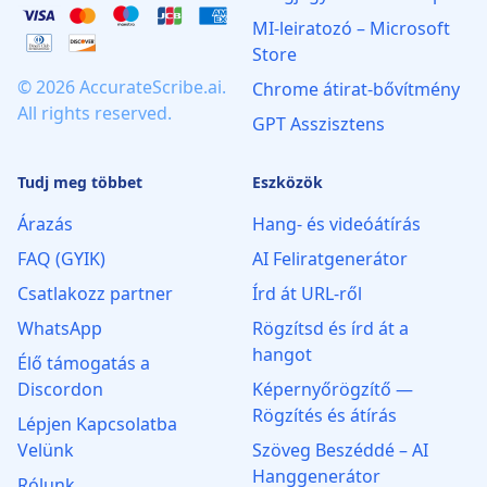
MI‑leiratozó – Microsoft
Store
© 2026 AccurateScribe.ai.
Chrome átirat‑bővítmény
All rights reserved.
GPT Asszisztens
Tudj meg többet
Eszközök
Árazás
Hang- és videóátírás
FAQ (GYIK)
AI Feliratgenerátor
Csatlakozz partner
Írd át URL-ről
WhatsApp
Rögzítsd és írd át a
hangot
Élő támogatás a
Discordon
Képernyőrögzítő —
Rögzítés és átírás
Lépjen Kapcsolatba
Velünk
Szöveg Beszéddé – AI
Hanggenerátor
Rólunk