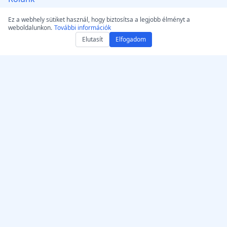
AI humanizálása – Tegye a
Ez a webhely sütiket használ, hogy biztosítsa a legjobb élményt a
szöveget természetessé
weboldalunkon.
További információk
AI szöveg humanizáló GPT
Elutasít
Elfogadom
Hitelesítő
Audio/video MP3‑vá
alakítása
Konvertálás WAV-ba: Hang
és Videó
Jogi
Szerzői Jogi Nyilatkozat
DMCA értesítés és
eltávolítás
Használati Feltételek
Felelősségkizárás