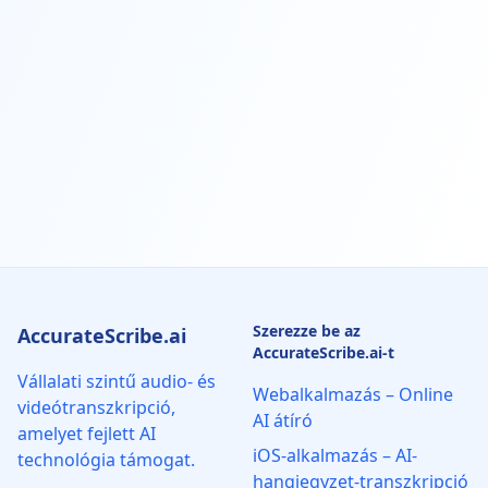
Szerezze be az
AccurateScribe.ai
AccurateScribe.ai-t
Vállalati szintű audio- és
Webalkalmazás – Online
videótranszkripció,
AI átíró
amelyet fejlett AI
iOS-alkalmazás – AI-
technológia támogat.
hangjegyzet-transzkripció