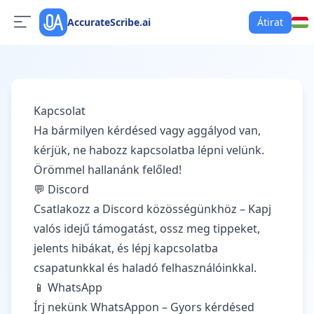
AccurateScribe.ai
Átirat
Kapcsolat
Ha bármilyen kérdésed vagy aggályod van,
kérjük, ne habozz kapcsolatba lépni velünk.
Örömmel hallanánk felőled!
💬 Discord
Csatlakozz a Discord közösségünkhöz
– Kapj
valós idejű támogatást, ossz meg tippeket,
jelents hibákat, és lépj kapcsolatba
csapatunkkal és haladó felhasználóinkkal.
📱 WhatsApp
Írj nekünk WhatsAppon
– Gyors kérdésed