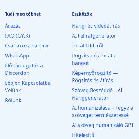
Tudj meg többet
Eszközök
Árazás
Hang- és videóátírás
FAQ (GYIK)
AI Feliratgenerátor
Csatlakozz partner
Írd át URL-ről
WhatsApp
Rögzítsd és írd át a
hangot
Élő támogatás a
Discordon
Képernyőrögzítő —
Rögzítés és átírás
Lépjen Kapcsolatba
Velünk
Szöveg Beszéddé – AI
Hanggenerátor
Rólunk
AI humanizálása – Tegye a
szöveget természetessé
AI szöveg humanizáló GPT
Hitelesítő