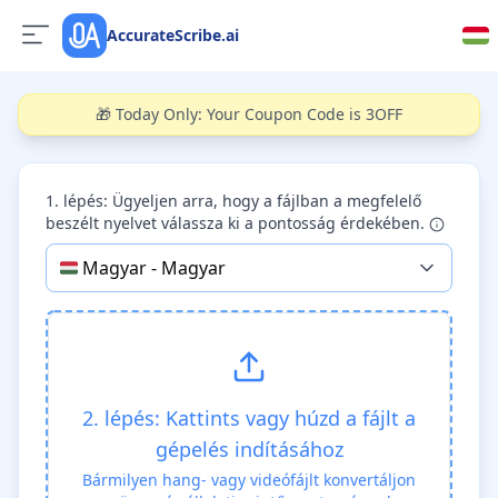
AccurateScribe.ai
🎁 Today Only: Your Coupon Code is 3OFF
1. lépés: Ügyeljen arra, hogy a fájlban a megfelelő
beszélt nyelvet válassza ki a pontosság érdekében.
🇭🇺
Magyar
-
Magyar
2. lépés: Kattints vagy húzd a fájlt a
gépelés indításához
Bármilyen hang- vagy videófájlt konvertáljon