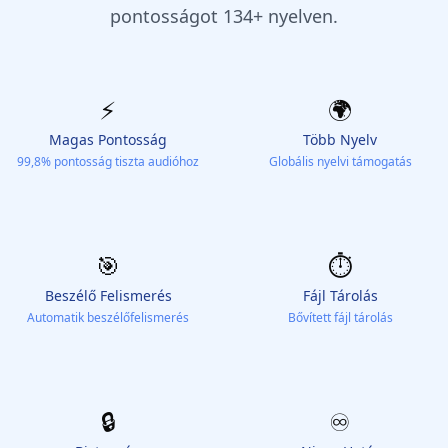
pontosságot 134+ nyelven.
⚡️
🌍
Magas Pontosság
Több Nyelv
99,8% pontosság tiszta audióhoz
Globális nyelvi támogatás
🎯
⏱️
Beszélő Felismerés
Fájl Tárolás
Automatik beszélőfelismerés
Bővített fájl tárolás
🔒
♾️