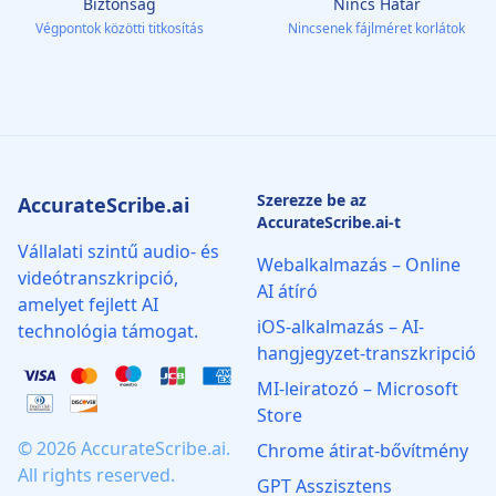
Biztonság
Nincs Határ
Végpontok közötti titkosítás
Nincsenek fájlméret korlátok
Szerezze be az
AccurateScribe.ai
AccurateScribe.ai-t
Vállalati szintű audio- és
Webalkalmazás – Online
videótranszkripció,
AI átíró
amelyet fejlett AI
iOS-alkalmazás – AI-
technológia támogat.
hangjegyzet-transzkripció
MI‑leiratozó – Microsoft
Store
© 2026 AccurateScribe.ai.
Chrome átirat‑bővítmény
All rights reserved.
GPT Asszisztens