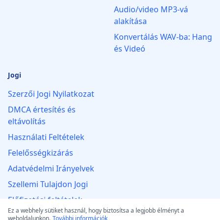
Audio/video MP3‑vá
alakítása
Konvertálás WAV-ba: Hang
és Videó
Jogi
Szerzői Jogi Nyilatkozat
DMCA értesítés és
eltávolítás
Használati Feltételek
Felelősségkizárás
Adatvédelmi Irányelvek
Szellemi Tulajdon Jogi
Előfizetési feltételek
Ez a webhely sütiket használ, hogy biztosítsa a legjobb élményt a
Visszatérítési Szabályzat
weboldalunkon.
További információk