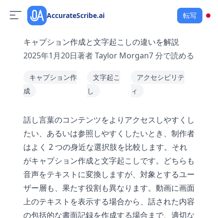
AccurateScribe.ai
転写
キャプション作成と文字起こしの違いを解説
2025年1月20日
著者
Taylor Morgan
7
分で読める
キャプション作
文字起こ
アクセシビリテ
成
し
ィ
話し言葉のコンテンツをよりアクセスしやすくし
たい、あるいは参照しやすくしたいとき、制作者
はよく 2 つの身近な選択肢を比較します。それ
がキャプション作成と文字起こしです。どちらも
音声をテキストに変換しますが、対象とするユー
ザー層も、果たす役割も異なります。動画に画面
上のテキストを表示する場合から、話された内容
の包括的な書面記録を作成する場合まで、適切な