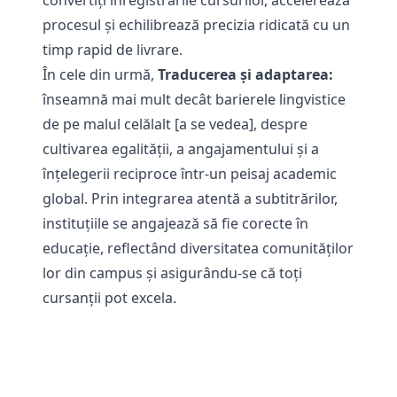
convertiți înregistrările cursurilor
, accelerează
procesul și echilibrează precizia ridicată cu un
timp rapid de livrare.
În cele din urmă,
Traducerea şi adaptarea:
înseamnă mai mult decât barierele lingvistice
de pe malul celălalt [a se vedea], despre
cultivarea egalității, a angajamentului și a
înțelegerii reciproce într-un peisaj academic
global. Prin integrarea atentă a subtitrărilor,
instituțiile se angajează să fie corecte în
educație, reflectând diversitatea comunităților
lor din campus și asigurându-se că toți
cursanții pot excela.