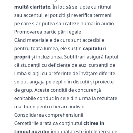
multă claritate
. În loc să se lupte cu ritmul
sau accentul, ei pot citi şi reverifica termenii
pe care s-ar putea să-i rateze numai în audio.
Promovarea participării egale
Când materialele de curs sunt accesibile
pentru toată lumea, ele susţin
capitaluri
proprii
şi incluziunea. Subtitrari asigură faptul
că studenții cu deficiențe de auz, cursanții de
limbă și alții cu preferințe de învățare diferite
se pot angaja pe deplin în discuții și proiecte
de grup. Aceste condiții de concurență
echitabile conduc în cele din urmă la rezultate
mai bune pentru fiecare individ.
Consolidarea comprehensiunii
Cercetările arată că conținutul
citirea în
timpul auzului
îmbunătățește înțelegerea pe