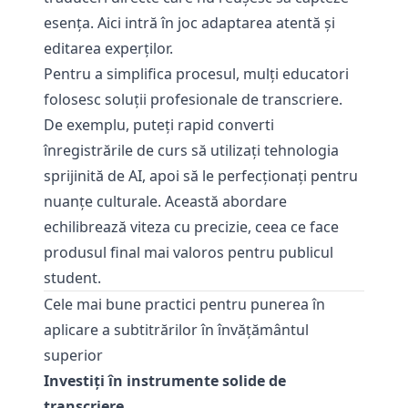
esenţa. Aici intră în joc adaptarea atentă şi
editarea experţilor.
Pentru a simplifica procesul, mulți educatori
folosesc soluții profesionale de transcriere.
De exemplu, puteți rapid
converti
înregistrările de curs
să utilizați tehnologia
sprijinită de AI, apoi să le perfecționați pentru
nuanțe culturale. Această abordare
echilibrează viteza cu precizie, ceea ce face
produsul final mai valoros pentru publicul
student.
Cele mai bune practici pentru punerea în
aplicare a subtitrărilor în învățământul
superior
Investiți în instrumente solide de
transcriere