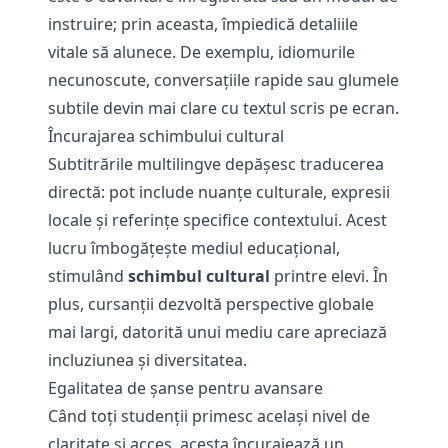
instruire; prin aceasta, împiedică detaliile
vitale să alunece. De exemplu, idiomurile
necunoscute, conversaţiile rapide sau glumele
subtile devin mai clare cu textul scris pe ecran.
Încurajarea schimbului cultural
Subtitrările multilingve depășesc traducerea
directă: pot include nuanțe culturale, expresii
locale și referințe specifice contextului. Acest
lucru îmbogăţeşte mediul educaţional,
stimulând
schimbul cultural
printre elevi. În
plus, cursanţii dezvoltă perspective globale
mai largi, datorită unui mediu care apreciază
incluziunea şi diversitatea.
Egalitatea de șanse pentru avansare
Când toți studenții primesc același nivel de
claritate și acces, acesta încurajează un