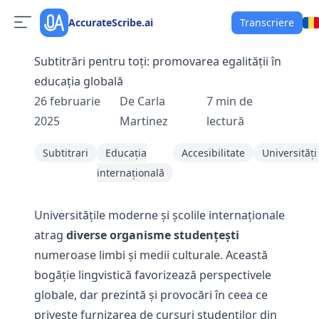
AccurateScribe.ai
Transcriere
Subtitrări pentru toți: promovarea egalității în
educația globală
26 februarie
De
Carla
7
min de
2025
Martinez
lectură
Subtitrari
Educaţia
Accesibilitate
Universități
internaţională
Universităţile moderne şi şcolile internaţionale
atrag
diverse organisme studenţeşti
numeroase limbi şi medii culturale. Această
bogăție lingvistică favorizează perspectivele
globale, dar prezintă și provocări în ceea ce
privește furnizarea de cursuri studenților din