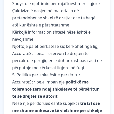
Shqyrtojë njoftimin për mjaftueshmëri ligjore
Çaktivizojë qasjen në materialin që
pretendohet se shkel të drejtat ose ta heqë
atë kur është e përshtatshme
Kërkojë informacion shtesë nëse është e
nevojshme
Njoftojë palët përkatëse siç kërkohet nga ligji
AccurateScribe.ai rezervon të drejtën të
përcaktojë përgjigjen e duhur rast pas rasti në
përputhje me kërkesat ligjore në fuqi.
5. Politika për shkelësit e përsëritur
AccurateScribe.ai mban një
politikë me
tolerancë zero ndaj shkelësve të përsëritur
të së drejtës së autorit
.
Nëse një përdorues është subjekt i
tre (3) ose
më shumë ankesave të vlefshme për shkelje