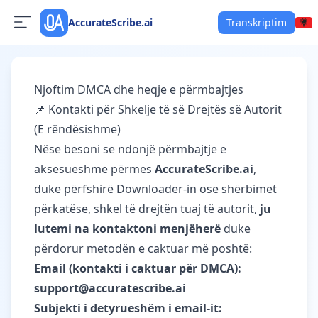
AccurateScribe.ai
Transkriptim
Njoftim DMCA dhe heqje e përmbajtjes
📌 Kontakti për Shkelje të së Drejtës së Autorit
(E rëndësishme)
Nëse besoni se ndonjë përmbajtje e
aksesueshme përmes
AccurateScribe.ai
,
duke përfshirë Downloader-in ose shërbimet
përkatëse, shkel të drejtën tuaj të autorit,
ju
lutemi na kontaktoni menjëherë
duke
përdorur metodën e caktuar më poshtë:
Email (kontakti i caktuar për DMCA):
support@accuratescribe.ai
Subjekti i detyrueshëm i email-it: