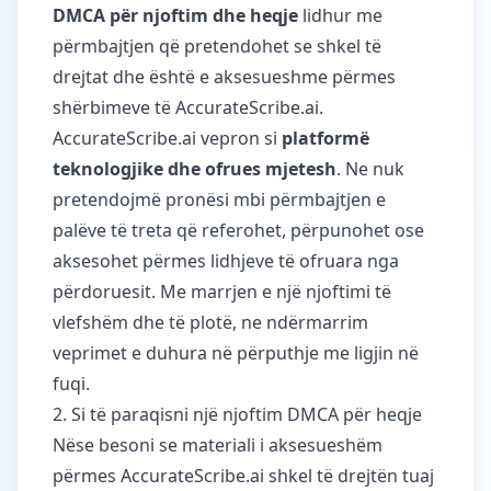
DMCA për njoftim dhe heqje
lidhur me
përmbajtjen që pretendohet se shkel të
drejtat dhe është e aksesueshme përmes
shërbimeve të AccurateScribe.ai.
AccurateScribe.ai vepron si
platformë
teknologjike dhe ofrues mjetesh
. Ne nuk
pretendojmë pronësi mbi përmbajtjen e
palëve të treta që referohet, përpunohet ose
aksesohet përmes lidhjeve të ofruara nga
përdoruesit. Me marrjen e një njoftimi të
vlefshëm dhe të plotë, ne ndërmarrim
veprimet e duhura në përputhje me ligjin në
fuqi.
2. Si të paraqisni një njoftim DMCA për heqje
Nëse besoni se materiali i aksesueshëm
përmes AccurateScribe.ai shkel të drejtën tuaj