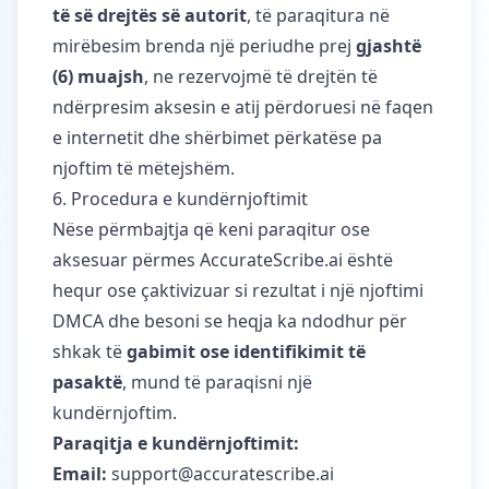
të së drejtës së autorit
, të paraqitura në
mirëbesim brenda një periudhe prej
gjashtë
(6) muajsh
, ne rezervojmë të drejtën të
ndërpresim aksesin e atij përdoruesi në faqen
e internetit dhe shërbimet përkatëse pa
njoftim të mëtejshëm.
6. Procedura e kundërnjoftimit
Nëse përmbajtja që keni paraqitur ose
aksesuar përmes AccurateScribe.ai është
hequr ose çaktivizuar si rezultat i një njoftimi
DMCA dhe besoni se heqja ka ndodhur për
shkak të
gabimit ose identifikimit të
pasaktë
, mund të paraqisni një
kundërnjoftim.
Paraqitja e kundërnjoftimit:
Email:
support@accuratescribe.ai