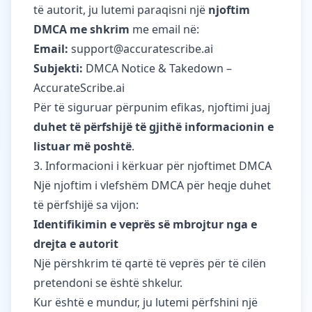
të autorit, ju lutemi paraqisni një
njoftim
DMCA me shkrim
me email në:
Email:
support@accuratescribe.ai
Subjekti:
DMCA Notice & Takedown –
AccurateScribe.ai
Për të siguruar përpunim efikas, njoftimi juaj
duhet të përfshijë të gjithë informacionin e
listuar më poshtë
.
3. Informacioni i kërkuar për njoftimet DMCA
Një njoftim i vlefshëm DMCA për heqje duhet
të përfshijë sa vijon:
Identifikimin e veprës së mbrojtur nga e
drejta e autorit
Një përshkrim të qartë të veprës për të cilën
pretendoni se është shkelur.
Kur është e mundur, ju lutemi përfshini një