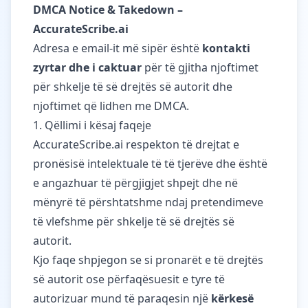
DMCA Notice & Takedown –
AccurateScribe.ai
Adresa e email-it më sipër është
kontakti
zyrtar dhe i caktuar
për të gjitha njoftimet
për shkelje të së drejtës së autorit dhe
njoftimet që lidhen me DMCA.
1. Qëllimi i kësaj faqeje
AccurateScribe.ai respekton të drejtat e
pronësisë intelektuale të të tjerëve dhe është
e angazhuar të përgjigjet shpejt dhe në
mënyrë të përshtatshme ndaj pretendimeve
të vlefshme për shkelje të së drejtës së
autorit.
Kjo faqe shpjegon se si pronarët e të drejtës
së autorit ose përfaqësuesit e tyre të
autorizuar mund të paraqesin një
kërkesë