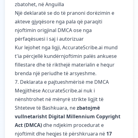
zbatohet, në Anguilla
Një deklaratë se do të pranoni dorëzimin e
akteve gjyqësore nga pala që paraqiti
njoftimin origjinal DMCA ose nga
përfaqësuesi i saj i autorizuar
Kur lejohet nga ligji, AccurateScribe.ai mund
t'ia përcjellë kundërnjoftimin palës ankuese
fillestare dhe të rikthejë materialin e hequr
brenda një periudhe të arsyeshme.
7. Deklarata e pajtueshmërisë me DMCA
Megjithëse AccurateScribe.ai nuk i
nënshtrohet në mënyrë strikte ligjit të
Shteteve të Bashkuara, ne
zbatojmë
vullnetarisht Digital Millennium Copyright
Act (DMCA)
dhe ndjekim procedurat e
njoftimit dhe heqjes të përshkruara në
17