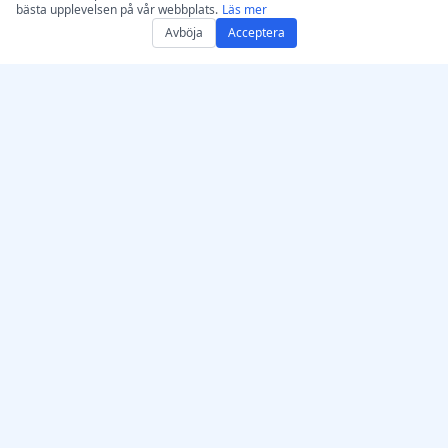
bästa upplevelsen på vår webbplats.
Läs mer
Avböja
Acceptera
Skaffa AccurateScribe.ai
AccurateScribe.ai
Webbapp – Online AI-
Företagsklassad ljud- och
transkribering
videotranskription drivet
av avancerad AI-teknik.
iOS-app – AI-
transkribering av
röstanteckningar
AI‑transkriberare –
Microsoft Store
© 2026 AccurateScribe.ai.
All rights reserved.
Transkriptions‑tillägg för
Chrome
GPT Assistent