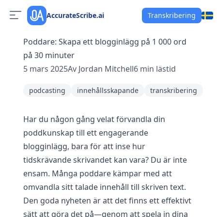
AccurateScribe.ai
Transkribering
Poddare: Skapa ett blogginlägg på 1 000 ord
på 30 minuter
5 mars 2025
Av
Jordan Mitchell
6
min lästid
podcasting
innehållsskapande
transkribering
Har du någon gång velat förvandla din
poddkunskap till ett engagerande
blogginlägg, bara för att inse hur
tidskrävande skrivandet kan vara? Du är inte
ensam. Många poddare kämpar med att
omvandla sitt talade innehåll till skriven text.
Den goda nyheten är att det finns ett effektivt
sätt att göra det på—genom att spela in dina