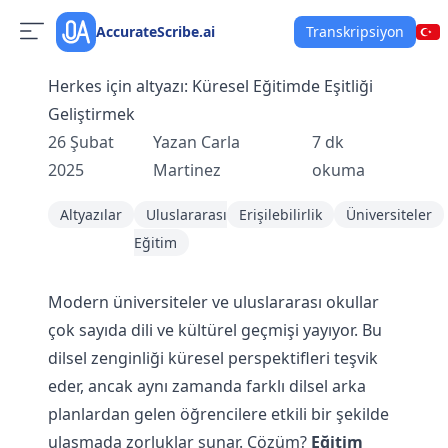
AccurateScribe.ai
Transkripsiyon
Herkes için altyazı: Küresel Eğitimde Eşitliği
Geliştirmek
26 Şubat
Yazan
Carla
7
dk
2025
Martinez
okuma
Altyazılar
Uluslararası
Erişilebilirlik
Üniversiteler
Eğitim
Modern üniversiteler ve uluslararası okullar
çok sayıda dili ve kültürel geçmişi yayıyor. Bu
dilsel zenginliği küresel perspektifleri teşvik
eder, ancak aynı zamanda farklı dilsel arka
planlardan gelen öğrencilere etkili bir şekilde
ulaşmada zorluklar sunar. Çözüm?
Eğitim