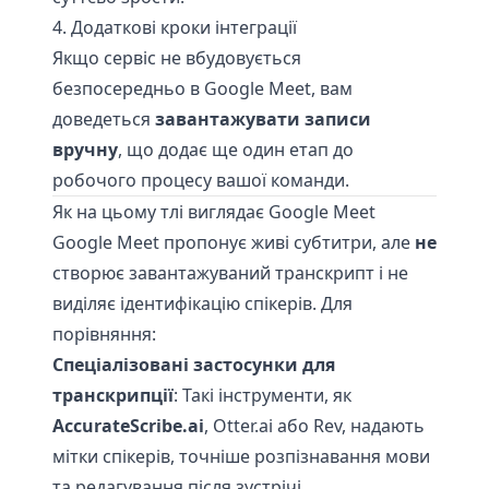
4. Додаткові кроки інтеграції
Якщо сервіс не вбудовується
безпосередньо в Google Meet, вам
доведеться
завантажувати записи
вручну
, що додає ще один етап до
робочого процесу вашої команди.
Як на цьому тлі виглядає Google Meet
Google Meet пропонує живі субтитри, але
не
створює завантажуваний транскрипт і не
виділяє ідентифікацію спікерів. Для
порівняння:
Спеціалізовані застосунки для
транскрипції
: Такі інструменти, як
AccurateScribe.ai
, Otter.ai або Rev, надають
мітки спікерів, точніше розпізнавання мови
та редагування після зустрічі.