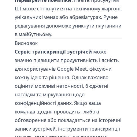
Перевіряйте помилки
: Навіть просунутий
ШІ може спіткнутися на технічному жаргоні,
унікальних іменах або абревіатурах. Ручне
редагування допоможе уникнути плутанини
в майбутньому.
Висновок
Сервіс транскрипції зустрічей
може
значно підвищити продуктивність і ясність
для користувачів Google Meet, фіксуючи
кожну ідею та рішення. Однак важливо
оцінити можливі неточності, бюджетні
наслідки та міркування щодо
конфіденційності даних. Якщо ваша
команда щодня проводить глибокі
обговорення або покладається на історичні
записи зустрічей, інструменти транскрипції