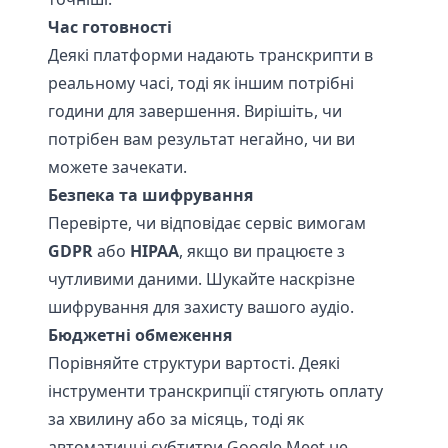
Час готовності
Деякі платформи надають транскрипти в
реальному часі, тоді як іншим потрібні
години для завершення. Вирішіть, чи
потрібен вам результат негайно, чи ви
можете зачекати.
Безпека та шифрування
Перевірте, чи відповідає сервіс вимогам
GDPR
або
HIPAA
, якщо ви працюєте з
чутливими даними. Шукайте наскрізне
шифрування для захисту вашого аудіо.
Бюджетні обмеження
Порівняйте структури вартості. Деякі
інструменти транскрипції стягують оплату
за хвилину або за місяць, тоді як
автоматичні субтитри Google Meet не