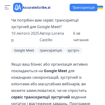
AccurateScribe.ai
Транскрипція
Чи потрібен вам сервіс транскрипції
зустрічей для Google Meet?
10 лютого 2025
Автор
Lorena
6
хв
р.
Castillo
читання
Google Meet
транскрипція
зустріч
Якщо ваш бізнес або організація активно
покладаються на
Google Meet
для
командних синхронізацій, зустрічей із
клієнтами або масштабних вебінарів, ви
можете замислюватися, чи не спростить
сервіс транскрипції зустрічей
ведення
нотаток і відстеження завдань. Програмне