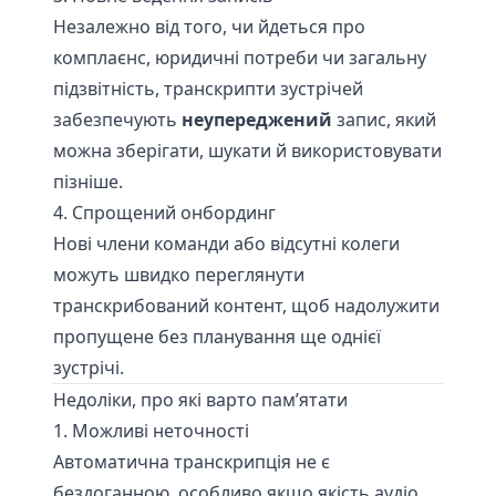
Незалежно від того, чи йдеться про
комплаєнс, юридичні потреби чи загальну
підзвітність, транскрипти зустрічей
забезпечують
неупереджений
запис, який
можна зберігати, шукати й використовувати
пізніше.
4. Спрощений онбординг
Нові члени команди або відсутні колеги
можуть швидко переглянути
транскрибований контент, щоб надолужити
пропущене без планування ще однієї
зустрічі.
Недоліки, про які варто пам’ятати
1. Можливі неточності
Автоматична транскрипція не є
бездоганною, особливо якщо якість аудіо