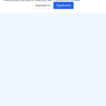
Відмовити
Прийняти
Отримати AccurateScribe.ai
AccurateScribe.ai
Вебдодаток – Онлайн AI
Транскрипція аудіо та
транскриптор
відео корпоративного
рівня, забезпечена
iOS-додаток –
передовими
транскрипція голосових
технологіями ШІ.
нотаток з допомогою ШІ
ІІ‑транскриптор –
Microsoft Store
Розширення
© 2026 AccurateScribe.ai.
транскрипції для Chrome
All rights reserved.
Асистент GPT