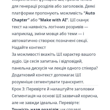
для генерації розділів або заголовків. Деякі
платформи пропонують можливість
“Auto
Chapter”
або
“Make with AI”
. ШІ сканує
текст на наявність логічних розривів —
наприклад, зміни мовця або теми — і
автоматично створює позначені секції.
Надайте контекст
За можливості вкажіть ШІ характер вашого
аудіо. Це сесія запитань і відповідей,
панельна дискусія чи лекція одного спікера?
Додатковий контекст допомагає ШІ
розумніше сегментувати транскрипт.
Крок 3: Перевірте й налаштуйте заголовки
Сегментація на основі ШІ зазвичай корисна,
але не завжди ідеальна. Перевірте:
Точність назв розділів
: чи справді