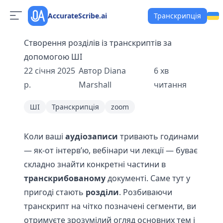
AccurateScribe.ai
Транскрипція
Створення розділів із транскриптів за
допомогою ШІ
22 січня 2025
Автор
Diana
6
хв
р.
Marshall
читання
ШІ
Транскрипція
zoom
Коли ваші
аудіозаписи
тривають годинами
— як-от інтерв’ю, вебінари чи лекції — буває
складно знайти конкретні частини в
транскрибованому
документі. Саме тут у
пригоді стають
розділи
. Розбиваючи
транскрипт на чітко позначені сегменти, ви
отримуєте зрозумілий огляд основних тем і