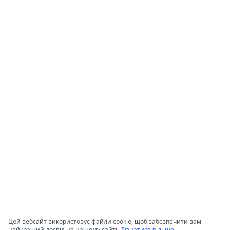
Цей вебсайт використовує файли cookie, щоб забезпечити вам
найкращий досвід на нашому сайті.
Дізнатися більше