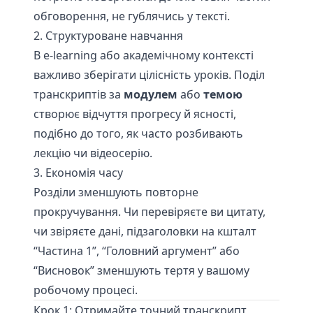
обговорення, не гублячись у тексті.
2. Структуроване навчання
В e-learning або академічному контексті
важливо зберігати цілісність уроків. Поділ
транскриптів за
модулем
або
темою
створює відчуття прогресу й ясності,
подібно до того, як часто розбивають
лекцію чи відеосерію.
3. Економія часу
Розділи зменшують повторне
прокручування. Чи перевіряєте ви цитату,
чи звіряєте дані, підзаголовки на кшталт
“Частина 1”, “Головний аргумент” або
“Висновок” зменшують тертя у вашому
робочому процесі.
Крок 1: Отримайте точний транскрипт