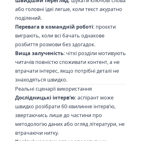
Швидший перегляд
: шукати ключові слова
або головні ідеї легше, коли текст акуратно
поділений.
Перевага в командній роботі
: проєкти
виграють, коли всі бачать однакове
розбиття розмови без здогадок.
Вища залученість
: чіткі розділи мотивують
читачів повністю споживати контент, а не
втрачати інтерес, якщо потрібні деталі не
знаходяться швидко.
Реальні сценарії використання
Дослідницькі інтерв’ю
: аспірант може
швидко розібрати 60-хвилинне інтерв’ю,
звертаючись лише до частини про
методологію даних або огляд літератури, не
втрачаючи нитку.